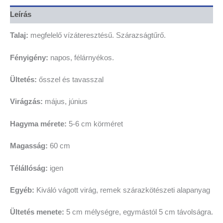
Leírás
Talaj:
megfelelő vízáteresztésű. Szárazságtűrő.
Fényigény:
napos, félárnyékos.
Ültetés:
ősszel és tavasszal
Virágzás:
május, június
Hagyma mérete:
5-6 cm körméret
Magasság:
60 cm
Télállóság:
igen
Egyéb:
Kiváló vágott virág, remek szárazkötészeti alapanyag
Ültetés menete:
5 cm mélységre, egymástól 5 cm távolságra.