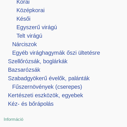
Korai
Középkorai
Késői
Egyszerű virágú
Telt virágú
Nárciszok
Egyéb virághagymák őszi ültetésre
Szellőrózsák, boglárkák
Bazsarózsák
Szabadgyökerű évelők, palánták
Fűszernövények (cserepes)
Kertészeti eszközök, egyebek
Kéz- és bőrápolás
Információ