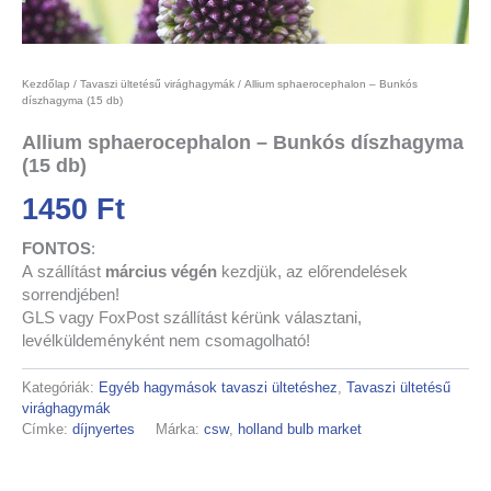
Kezdőlap
/
Tavaszi ültetésű virághagymák
/ Allium sphaerocephalon – Bunkós
díszhagyma (15 db)
Allium sphaerocephalon – Bunkós díszhagyma
(15 db)
1450
Ft
FONTOS
:
A
szállítást
március végén
kezdjük,
az előrendelések
sorrendjében!
GLS vagy FoxPost szállítást kérünk választani,
levélküldeményként nem csomagolható!
Kategóriák:
Egyéb hagymások tavaszi ültetéshez
,
Tavaszi ültetésű
virághagymák
Címke:
díjnyertes
Márka:
csw
,
holland bulb market