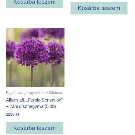
Kosárba teszem
Kosárba teszem
Egyéb virághagymák őszi ültetésre
Allium afl. „Purple Sensation”
– iráni díszhagyma (5 db)
1290
Ft
Kosárba teszem