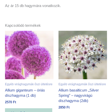
Az ár 15 db hagymára vonatkozik.
Kapcsolódó termékek
Egyéb virághagymák őszi ültetésre
Egyéb virághagymák őszi ültetésre
Allium giganteum – óriás
Allium basalticum „Silver
díszhagyma (1 db)
Spring” – nagyvirágú
díszhagyma (2db)
2570
Ft
2850
Ft