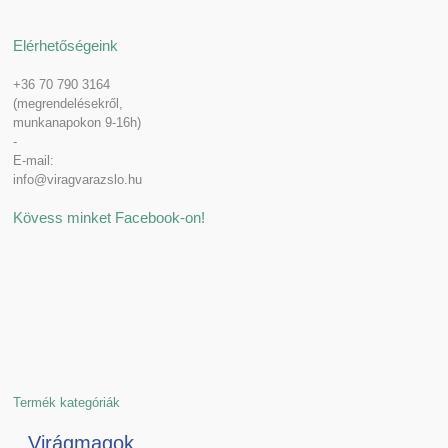
Elérhetőségeink
+36 70 790 3164
(megrendelésekről,
munkanapokon 9-16h)
-
E-mail:
info@viragvarazslo.hu
Kövess minket Facebook-on!
Termék kategóriák
Virágmagok