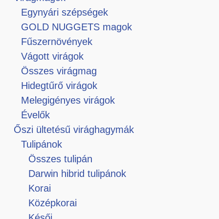
Egynyári szépségek
GOLD NUGGETS magok
Fűszernövények
Vágott virágok
Összes virágmag
Hidegtűrő virágok
Melegigényes virágok
Évelők
Őszi ültetésű virághagymák
Tulipánok
Összes tulipán
Darwin hibrid tulipánok
Korai
Középkorai
Késői