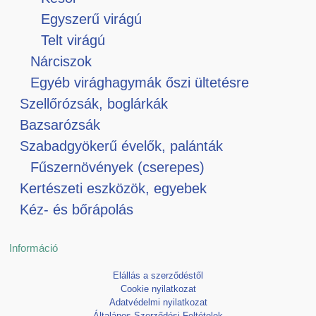
Egyszerű virágú
Telt virágú
Nárciszok
Egyéb virághagymák őszi ültetésre
Szellőrózsák, boglárkák
Bazsarózsák
Szabadgyökerű évelők, palánták
Fűszernövények (cserepes)
Kertészeti eszközök, egyebek
Kéz- és bőrápolás
Információ
Elállás a szerződéstől
Cookie nyilatkozat
Adatvédelmi nyilatkozat
Általános Szerződési Feltételek