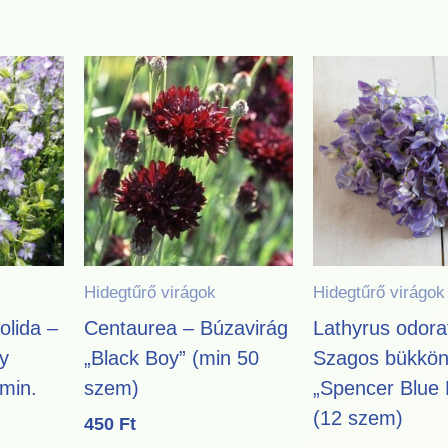
Hidegtűrő virágok
Hidegtűrő virágok
olida –
Centaurea – Búzavirág
Lathyrus odora
y
„Black Boy” (min 50
Szagos bükkö
(min.
szem)
„Spencer Blue 
(12 szem)
450
Ft