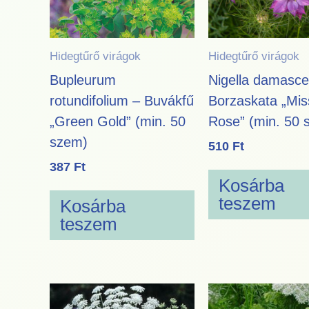
Hidegtűrő virágok
Hidegtűrő virágok
Bupleurum
Nigella damasce
rotundifolium – Buvákfű
Borzaskata „Miss
„Green Gold” (min. 50
Rose” (min. 50 
szem)
510
Ft
387
Ft
Kosárba
teszem
Kosárba
teszem