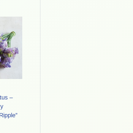
tus –
ny
Ripple”