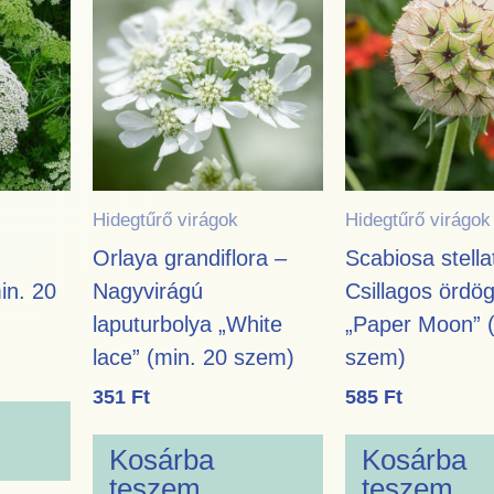
Hidegtűrő virágok
Hidegtűrő virágok
Orlaya grandiflora –
Scabiosa stella
in. 20
Nagyvirágú
Csillagos örd
laputurbolya „White
„Paper Moon” (
lace” (min. 20 szem)
szem)
351
Ft
585
Ft
Kosárba
Kosárba
teszem
teszem