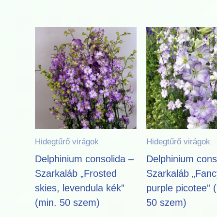
Hidegtűrő virágok
Hidegtűrő virágok
Delphinium consolida –
Delphinium cons
Szarkaláb „Frosted
Szarkaláb „Fanc
skies, levendula kék”
purple picotee” 
(min. 50 szem)
50 szem)