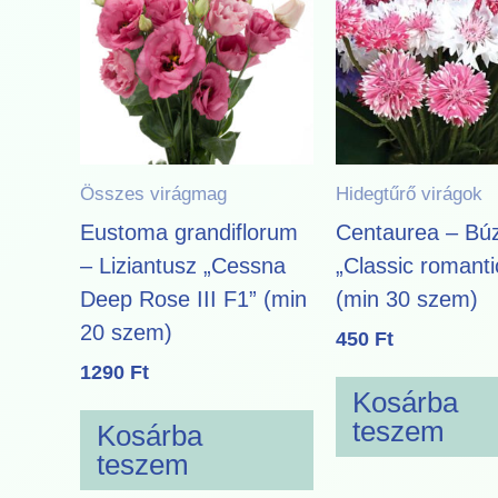
Összes virágmag
Hidegtűrő virágok
Eustoma grandiflorum
Centaurea – Búz
– Liziantusz „Cessna
„Classic romanti
Deep Rose III F1” (min
(min 30 szem)
20 szem)
450
Ft
1290
Ft
Kosárba
teszem
Kosárba
teszem