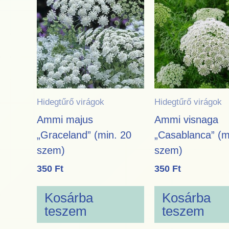
Hidegtűrő virágok
Hidegtűrő virágok
Ammi majus
Ammi visnaga
„Graceland” (min. 20
„Casablanca” (m
szem)
szem)
350
Ft
350
Ft
Kosárba
Kosárba
teszem
teszem