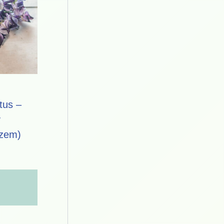
tus –
y
szem)