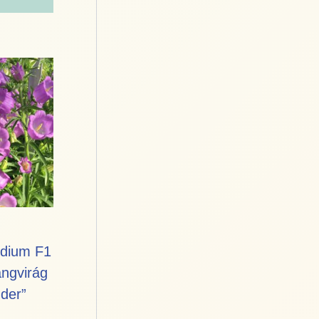
dium F1
ngvirág
der”