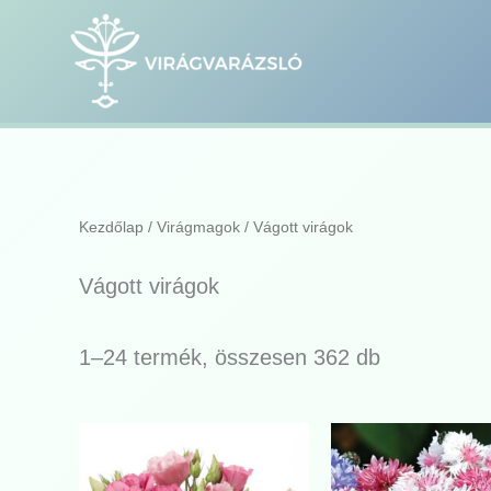
Sorted
Skip
by
to
popularity
content
Kezdőlap
/
Virágmagok
/ Vágott virágok
Vágott virágok
1–24 termék, összesen 362 db