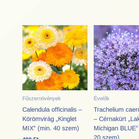
Fűszernövények
Évelők
Calendula officinalis –
Trachelium cae
Körömvirág „Kinglet
– Cérnakürt „La
MIX” (min. 40 szem)
Michigan BLUE” 
20 szem)