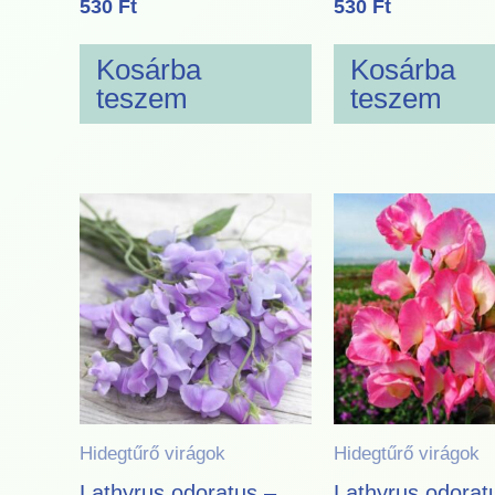
530
Ft
530
Ft
Kosárba
Kosárba
teszem
teszem
Hidegtűrő virágok
Hidegtűrő virágok
Lathyrus odoratus –
Lathyrus odorat