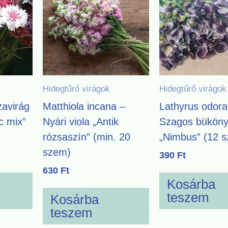
Hidegtűrő virágok
Hidegtűrő virágok
avirág
Matthiola incana –
Lathyrus odora
c mix”
Nyári viola „Antik
Szagos bükön
rózsaszín” (min. 20
„Nimbus” (12 
szem)
390
Ft
630
Ft
Kosárba
teszem
Kosárba
teszem