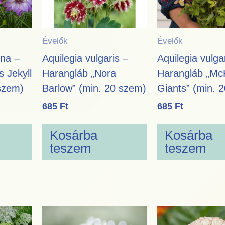
Évelők
Évelők
na –
Aquilegia vulgaris –
Aquilegia vulga
 Jekyll
Harangláb „Nora
Harangláb „M
szem)
Barlow” (min. 20 szem)
Giants” (min. 
685
Ft
685
Ft
Kosárba
Kosárba
teszem
teszem