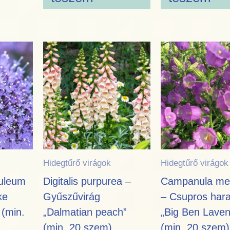
Hidegtűrő virágok
Hidegtűrő virágok
ruleum
Digitalis purpurea –
Campanula me
ke
Gyűszűvirág
– Csupros hara
(min.
„Dalmatian peach”
„Big Ben Laven
(min. 20 szem)
(min. 20 szem)