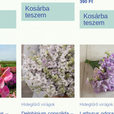
390
Ft
Kosárba
teszem
Kosárba
teszem
Hidegtűrő virágok
Hidegtűrő virágok
us –
Delphinium consolida –
Lathyrus odora