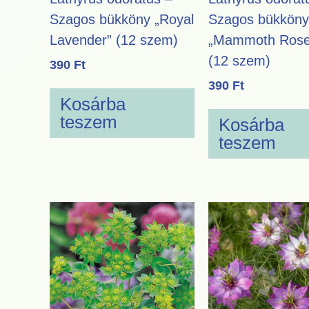
Szagos bükköny „Royal
Szagos bükköny
Lavender” (12 szem)
„Mammoth Rose
(12 szem)
390
Ft
390
Ft
Kosárba
teszem
Kosárba
teszem