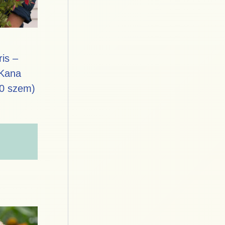
ris –
cKana
20 szem)