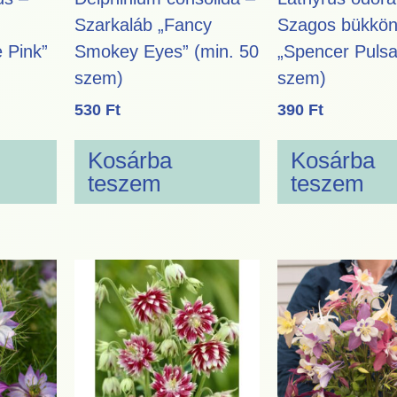
Szarkaláb „Fancy
Szagos bükkö
 Pink”
Smokey Eyes” (min. 50
„Spencer Pulsa
szem)
szem)
530
Ft
390
Ft
Kosárba
Kosárba
teszem
teszem