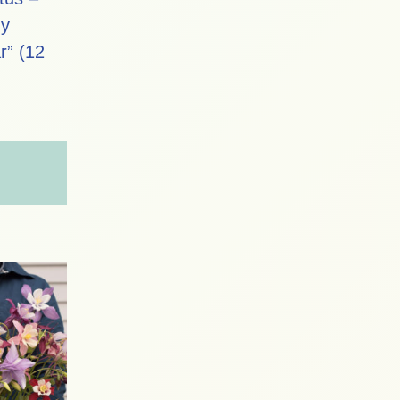
ny
r” (12