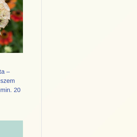
ta –
ögszem
min. 20