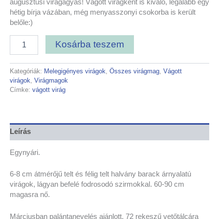
augusztusi virágágyás! Vágott virágként is kiváló, legalább egy
hétig bírja vázában, még menyasszonyi csokorba is került
belőle:)
Kosárba teszem
Kategóriák:
Melegigényes virágok
,
Összes virágmag
,
Vágott
virágok
,
Virágmagok
Címke:
vágott virág
Leírás
Egynyári.
6-8 cm átmérőjű telt és félig telt halvány barack árnyalatú
virágok, lágyan befelé fodrosodó szirmokkal. 60-90 cm
magasra nő.
Márciusban palántanevelés ajánlott. 72 rekeszű vetőtálcára