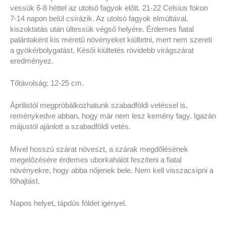
vessük 6-8 héttel az utolsó fagyok előtt. 21-22 Celsius fokon
7-14 napon belül csírázik. Az utolsó fagyok elmúltával,
kiszoktatás után ültessük végső helyére. Érdemes fiatal
palántaként kis méretű növényeket kiültetni, mert nem szereti
a gyökérbolygatást. Késői kiültetés rövidebb virágszárat
eredményez.
Tőtávolság: 12-25 cm.
Áprilistól megpróbálkozhatunk szabadföldi vetéssel is,
reménykedve abban, hogy már nem lesz kemény fagy. Igazán
májustól ajánlott a szabadföldi vetés.
Mivel hosszú szárat növeszt, a szárak megdőlésének
megelőzésére érdemes uborkahálót feszíteni a fiatal
növényekre, hogy abba nőjenek bele. Nem kell visszacsípni a
főhajtást.
Napos helyet, tápdús földet igényel.