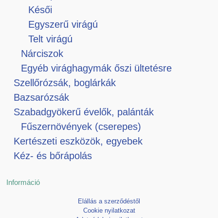
Késői
Egyszerű virágú
Telt virágú
Nárciszok
Egyéb virághagymák őszi ültetésre
Szellőrózsák, boglárkák
Bazsarózsák
Szabadgyökerű évelők, palánták
Fűszernövények (cserepes)
Kertészeti eszközök, egyebek
Kéz- és bőrápolás
Információ
Elállás a szerződéstől
Cookie nyilatkozat