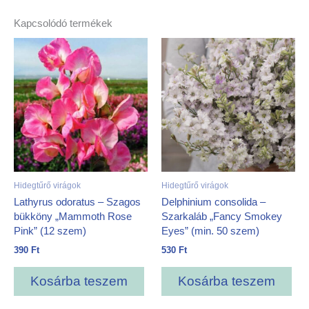
Kapcsolódó termékek
Hidegtűrő virágok
Hidegtűrő virágok
Lathyrus odoratus – Szagos
Delphinium consolida –
bükköny „Mammoth Rose
Szarkaláb „Fancy Smokey
Pink” (12 szem)
Eyes” (min. 50 szem)
390
Ft
530
Ft
Kosárba teszem
Kosárba teszem