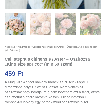
Kezdőlap
/
Virágmagok
/ Callistephus chinensis / Aster – Őszirózsa „King size apricot”
(min 50 szem)
Callistephus chinensis / Aster – Őszirózsa
„King size apricot” (min 50 szem)
459
Ft
A King Size Apricot halvány barack színű telt virágai új
dimenzióba helyezik az őszirózsát. Nem voltam az
őszirózsák nagy barátja, míg nem neveltem ezt a fajtát, azóta
szó szerint a szerelmesévé váltam. Ellenállhatatlanul
romantikus látvány egy barackszínű őszirózsákkal teli