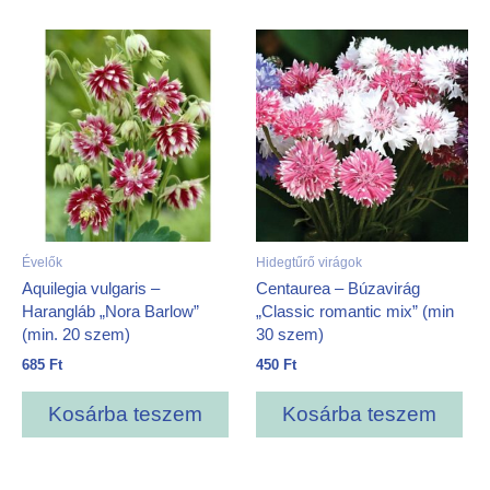
Évelők
Hidegtűrő virágok
Aquilegia vulgaris –
Centaurea – Búzavirág
Harangláb „Nora Barlow”
„Classic romantic mix” (min
(min. 20 szem)
30 szem)
685
Ft
450
Ft
Kosárba teszem
Kosárba teszem