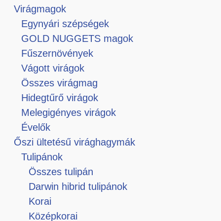
Virágmagok
Egynyári szépségek
GOLD NUGGETS magok
Fűszernövények
Vágott virágok
Összes virágmag
Hidegtűrő virágok
Melegigényes virágok
Évelők
Őszi ültetésű virághagymák
Tulipánok
Összes tulipán
Darwin hibrid tulipánok
Korai
Középkorai