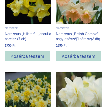
Nárciszok
Nárciszok
Narcissus „Hillstar” – jonquilla
Narcissus „British Gamble” –
nárcisz (7 db)
nagy csészéjű nárcisz(3 db)
1750
Ft
1690
Ft
Kosárba teszem
Kosárba teszem