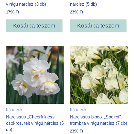
virágú nárcisz (3 db)
nárcisz (5 db)
1790
Ft
2390
Ft
Kosárba teszem
Kosárba teszem
Nárciszok
Nárciszok
Narcissus „Cheerfulness” –
Narcissus blbco. „Spoirot” –
csokros, telt virágú nárcisz (5
trombita virágú nárcisz (7 db)
db)
2390
Ft