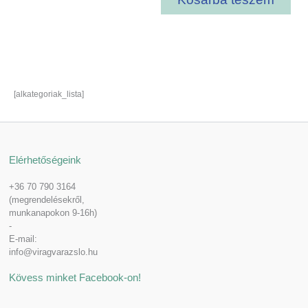
[alkategoriak_lista]
Elérhetőségeink
+36 70 790 3164
(megrendelésekről,
munkanapokon 9-16h)
-
E-mail:
info@viragvarazslo.hu
Kövess minket Facebook-on!