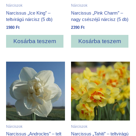
Nárciszok
Nárciszok
Narcissus „Ice King” –
Narcissus „Pink Charm” –
teltvirágú nárcisz (5 db)
nagy csészéjű nárcisz (5 db)
1980
Ft
2390
Ft
Kosárba teszem
Kosárba teszem
Nárciszok
Nárciszok
Narcissus „Androcles” – telt
Narcissus „Tahiti” – teltvirágú