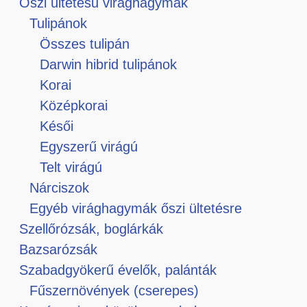
Őszi ültetésű virághagymák
Tulipánok
Összes tulipán
Darwin hibrid tulipánok
Korai
Középkorai
Késői
Egyszerű virágú
Telt virágú
Nárciszok
Egyéb virághagymák őszi ültetésre
Szellőrózsák, boglárkák
Bazsarózsák
Szabadgyökerű évelők, palánták
Fűszernövények (cserepes)