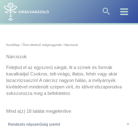
Sorted
Skip
by
Search
to
popularity
content
Kezdőlap
/
Őszi ültetésű virághagymák
/ Nárciszok
Nárciszok
Felejtsd el az egyszerű sárgát, itt a színek és formák
kavalkádja! Csokros, telt-virágú, illatos, fehér vagy akár
lazacrózsaszín! A nárcisz nagyon hálás, a mélyárnyék
kivételével mindenütt szépen virít, és idővel elszaporodva
sokszorozza meg a befektetést.
Mind a(z) 18 találat megjelenítve