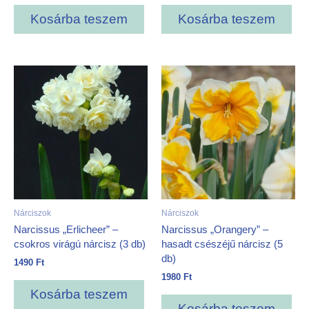
Kosárba teszem
Kosárba teszem
Nárciszok
Nárciszok
Narcissus „Erlicheer” –
Narcissus „Orangery” –
csokros virágú nárcisz (3 db)
hasadt csészéjű nárcisz (5
db)
1490
Ft
1980
Ft
Kosárba teszem
Kosárba teszem