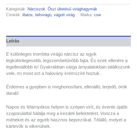
Kategóriák:
Nárciszok
,
Őszi ültetésű virághagymák
Címkék:
illatos
,
teltvirágú
,
vágott virág
Márka:
csw
Leírás
E különleges trombita virágú nárcisz az egyik
legkülönlegesebb, legszembetűnőbb fajta. És ezek ellenére a
legellenállóbb is! Gyakrabban sárga árnyalatokban találkozunk
vele, mi most ezt a halovány krémszínt hoztuk.
Érdemes a gyepben is meghonosítani, ellenálló, terjedő, örök
darab!
Napos és félárnyékos helyen is szépen virít, és évente újabb
szaporulattal hálálja meg a kezdeti befektetést. Vonzza a
méheket és az egyéb hasznos beporzókat. Télálló, melyet a
kártevők is elkerülnek.