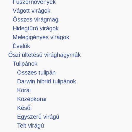
Fűszernövények
Vágott virágok
Összes virágmag
Hidegtűrő virágok
Melegigényes virágok
Évelők
Őszi ültetésű virághagymák
Tulipánok
Összes tulipán
Darwin hibrid tulipánok
Korai
Középkorai
Késői
Egyszerű virágú
Telt virágú