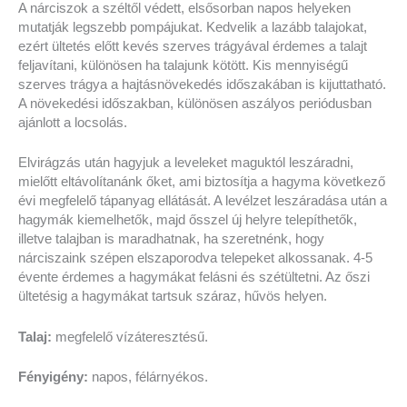
A nárciszok a széltől védett, elsősorban napos helyeken
mutatják legszebb pompájukat. Kedvelik a lazább talajokat,
ezért ültetés előtt kevés szerves trágyával érdemes a talajt
feljavítani, különösen ha talajunk kötött. Kis mennyiségű
szerves trágya a hajtásnövekedés időszakában is kijuttatható.
A növekedési időszakban, különösen aszályos periódusban
ajánlott a locsolás.
Elvirágzás után hagyjuk a leveleket maguktól leszáradni,
mielőtt eltávolítanánk őket, ami biztosítja a hagyma következő
évi megfelelő tápanyag ellátását. A levélzet leszáradása után a
hagymák kiemelhetők, majd ősszel új helyre telepíthetők,
illetve talajban is maradhatnak, ha szeretnénk, hogy
nárciszaink szépen elszaporodva telepeket alkossanak. 4-5
évente érdemes a hagymákat felásni és szétültetni. Az őszi
ültetésig a hagymákat tartsuk száraz, hűvös helyen.
Talaj:
megfelelő vízáteresztésű.
Fényigény:
napos, félárnyékos.