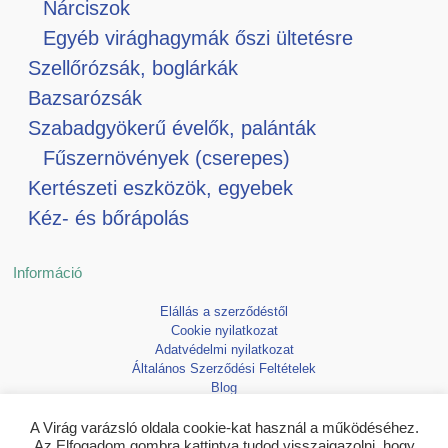
Nárciszok
Egyéb virághagymák őszi ültetésre
Szellőrózsák, boglárkák
Bazsarózsák
Szabadgyökerű évelők, palánták
Fűszernövények (cserepes)
Kertészeti eszközök, egyebek
Kéz- és bőrápolás
Információ
Elállás a szerződéstől
Cookie nyilatkozat
Adatvédelmi nyilatkozat
Általános Szerződési Feltételek
Blog
Kedvencek
A Virág varázsló oldala cookie-kat használ a működéséhez.
Az Elfogadom gombra kattintva tudod visszaigazolni, hogy