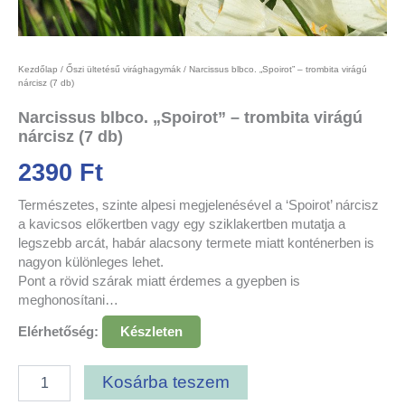
Kezdőlap
/
Őszi ültetésű virághagymák
/ Narcissus blbco. „Spoirot” – trombita virágú
nárcisz (7 db)
Narcissus blbco. „Spoirot” – trombita virágú
nárcisz (7 db)
2390
Ft
Természetes, szinte alpesi megjelenésével a ‘Spoirot’ nárcisz
a kavicsos előkertben vagy egy sziklakertben mutatja a
legszebb arcát, habár alacsony termete miatt konténerben is
nagyon különleges lehet.
Pont a rövid szárak miatt érdemes a gyepben is
meghonosítani…
Elérhetőség:
Készleten
Kosárba teszem