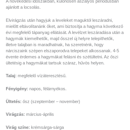
A növekedési időszakban, különösen aszályos periódusban
ajánlott a locsolás.
Elvirágzás után hagyjuk a leveleket maguktól leszáradni,
mielőtt eltávolítanánk őket, ami biztosítja a hagyma következő
évi megfelelő tápanyag ellátását. A levélzet leszáradása után a
hagymák kiemelhetők, majd ősszel új helyre telepíthetők,
illetve talajban is maradhatnak, ha szeretnénk, hogy
nárciszaink szépen elszaporodva telepeket alkossanak. 4-5
évente érdemes a hagymákat felásni és szétültetni. Az őszi
ültetésig a hagymákat tartsuk száraz, hűvös helyen.
Talaj:
megfelelő vízáteresztésű.
Fényigény:
napos, félárnyékos.
Ültetés:
ősz (szeptember – november)
Virágzás:
március-április
Virág színe:
krémsárga-sárga