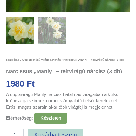
Kezdőlap
/
Őszi ültetésű virághagymák
/ Narcissus „Manly” – teltvirágú nárcisz (3 db)
Narcissus „Manly” – teltvirágú nárcisz (3 db)
1980
Ft
A duplavirágú Manly nárcisz hatalmas virágaiban a külső
krémsárga szirmok narancs árnyalatú belsőt kereteznek.
Erős, magas szárain akár több virágfej is megjelenhet.
Elérhetőség:
Készleten
Kosárba teszem