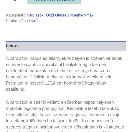
Kategóriák:
Nárciszok
,
Őszi ültetésű virághagymák
Címke:
vágott virág
Leírás
A nárciszok napos és félárnyékos helyen is szépen virítanak,
és évente újabb szaporulattal hálálják meg a kezdeti
befektetést. Vonzzák a méheket és az egyéb hasznos
beporzókat. Télállók, melyeket a kártevők is elkerülnek.
Prémium minőségű 12/14 cm körméretű hagymákat
szállítunk.
A nárciszok a széltől védett, elsősorban napos helyeken
mutatják legszebb pompájukat. Kedvelik a lazább talajokat,
ezért ültetés előtt kevés szerves trágyával érdemes a talajt
feljavítani, különösen ha talajunk kötött. Kis mennyiségű
szerves trágya a hajtásnövekedés időszakában is kijuttatható.