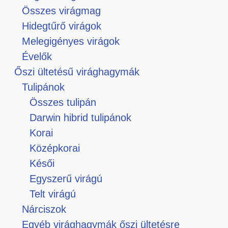
Összes virágmag
Hidegtűrő virágok
Melegigényes virágok
Évelők
Őszi ültetésű virághagymák
Tulipánok
Összes tulipán
Darwin hibrid tulipánok
Korai
Középkorai
Késői
Egyszerű virágú
Telt virágú
Nárciszok
Egyéb virághagymák őszi ültetésre