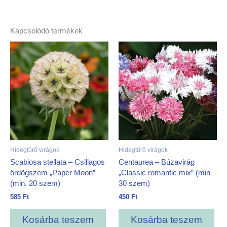
Kapcsolódó termékek
Hidegtűrő virágok
Hidegtűrő virágok
Scabiosa stellata – Csillagos
Centaurea – Búzavirág
ördögszem „Paper Moon”
„Classic romantic mix” (min
(min. 20 szem)
30 szem)
585
Ft
450
Ft
Kosárba teszem
Kosárba teszem