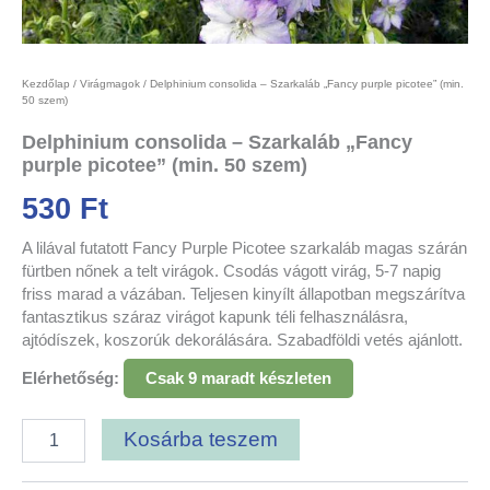
Kezdőlap
/
Virágmagok
/ Delphinium consolida – Szarkaláb „Fancy purple picotee” (min.
50 szem)
Delphinium consolida – Szarkaláb „Fancy
purple picotee” (min. 50 szem)
530
Ft
A lilával futatott Fancy Purple Picotee szarkaláb magas szárán
fürtben nőnek a telt virágok. Csodás vágott virág, 5-7 napig
friss marad a vázában. Teljesen kinyílt állapotban megszárítva
fantasztikus száraz virágot kapunk téli felhasználásra,
ajtódíszek, koszorúk dekorálására. Szabadföldi vetés ajánlott.
Elérhetőség:
Csak 9 maradt készleten
Kosárba teszem