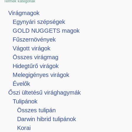
Termék kategóriák
Virágmagok
Egynyári szépségek
GOLD NUGGETS magok
Fűszernövények
Vágott virágok
Összes virágmag
Hidegtűrő virágok
Melegigényes virágok
Évelők
Őszi ültetésű virághagymák
Tulipánok
Összes tulipán
Darwin hibrid tulipánok
Korai