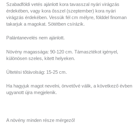
Szabadföldi vetés ajánlott kora tavasszal nyári virágzás
érdekében, vagy kora ősszel (szeptember) kora nyári
virágzás érdekében. Vessük fél cm mélyre, földdel finoman
takarjuk a magokat. Sötétben csírázik.
Palántanevelés nem ajánlott.
Növény magassága: 90-120 cm. Támasztékot igényel,
különösen szeles, kitett helyeken.
Ültetési tőtávolság: 15-25 cm.
Ha hagyjuk magot nevelni, önvetővé válik, a következő évben
ugyanott újra megjelenik.
A növény minden része mérgező!