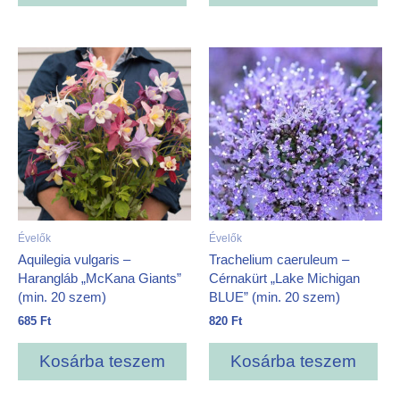
Évelők
Évelők
Aquilegia vulgaris –
Trachelium caeruleum –
Harangláb „McKana Giants”
Cérnakürt „Lake Michigan
(min. 20 szem)
BLUE” (min. 20 szem)
685
Ft
820
Ft
Kosárba teszem
Kosárba teszem