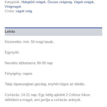
Kategóriák:
Hidegtűrő virágok
,
Összes virágmag
,
Vágott virágok
,
Virágmagok
Címke:
vágott virág
Leírás
Kiszerelés: min. 50 mag/ tasak.
Egynyári.
Nevelés időtartama: 80-90 nap
Fényigény: napos
Talaj: tápanyagban gazdag, enyhén lúgos az ideális.
Csírázás: 14-21 nap. Egy hétig ajánlott 2 Celsius fokon
előhűteni a magot, ami javítja a csírázás arányát.