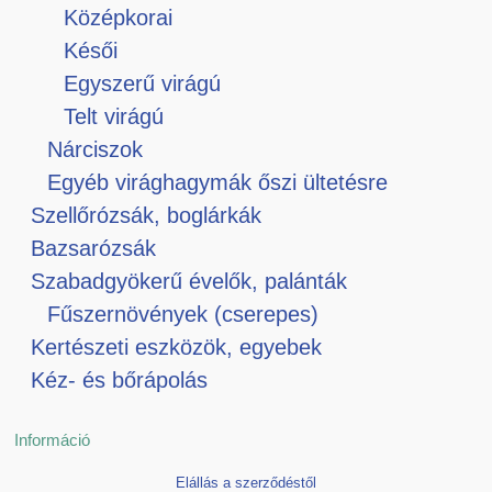
Középkorai
Késői
Egyszerű virágú
Telt virágú
Nárciszok
Egyéb virághagymák őszi ültetésre
Szellőrózsák, boglárkák
Bazsarózsák
Szabadgyökerű évelők, palánták
Fűszernövények (cserepes)
Kertészeti eszközök, egyebek
Kéz- és bőrápolás
Információ
Elállás a szerződéstől