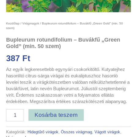
Kezdőlap
/
Virágmagok
/ Bupleurum rotundifolium – Buvákfű „Green Gold” (min. 50
szem)
Bupleurum rotundifolium – Buvákfű „Green
Gold” (min. 50 szem)
387
Ft
Az egyik legkeresettebb egynyári csokorkitöltő. Kutyatejhez
hasonlító citrus-sárga virágai és eukaliptuszhoz hasonló
levelei teszik a virágkötészetben valóban nélkülözhetetlenné a
buvákfüvet, latin nevén Bupleurumot. Júliustól szeptemberig
virít. Érdemes szakaszosan vetni a folyamatos ellátás
érdekében. Megszárítva értékes szárazkötészeti alapanyag.
Kosárba teszem
Kategóriák:
Hidegtűrő virágok
,
Összes virágmag
,
Vágott virágok
,