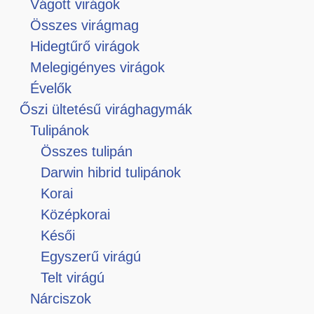
Vágott virágok
Összes virágmag
Hidegtűrő virágok
Melegigényes virágok
Évelők
Őszi ültetésű virághagymák
Tulipánok
Összes tulipán
Darwin hibrid tulipánok
Korai
Középkorai
Késői
Egyszerű virágú
Telt virágú
Nárciszok