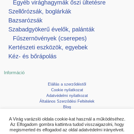
Egyéb virághagymák őszi ültetésre
Szellőrózsák, boglárkák
Bazsarózsák
Szabadgyökerű évelők, palánták
Fűszernövények (cserepes)
Kertészeti eszközök, egyebek
Kéz- és bőrápolás
Információ
Elállás a szerződéstől
Cookie nyilatkozat
Adatvédelmi nyilatkozat
Általános Szerződési Feltételek
Blog
Kedvencek
A Virág varázsló oldala cookie-kat használ a működéséhez.
Az Elfogadom gombra kattintva tudod visszaigazolni, hogy
megismerted és elfogadod az oldal adatvédelmi irányelveit.