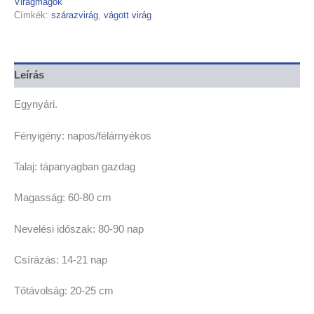
Virágmagok
Címkék:
szárazvirág
,
vágott virág
Leírás
Egynyári.
Fényigény: napos/félárnyékos
Talaj: tápanyagban gazdag
Magasság: 60-80 cm
Nevelési időszak: 80-90 nap
Csírázás: 14-21 nap
Tőtávolság: 20-25 cm