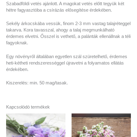
Szabadföldi vetés ajánlott. A magokat vetés előtt tegyük két
hétre fagyasztóba a csírázás elősegítése érdekében.
Sekély árkocskába vessük, finom 2-3 mm vastag talajréteggel
takarva. Kora tavasszal, ahogy a talaj megmunkálható
érdemes elvetni. Ősszel is vethető, a palánták ellenállnak a téli
fagyoknak.
Egy növényről általában egyetlen szál szüretelhető, érdemes
heti-kétheti rendszerességgel újravetni a folyamatos ellátás
érdekében.
Kiszerelés: min. 50 mag/tasak.
Kapcsolódó termékek