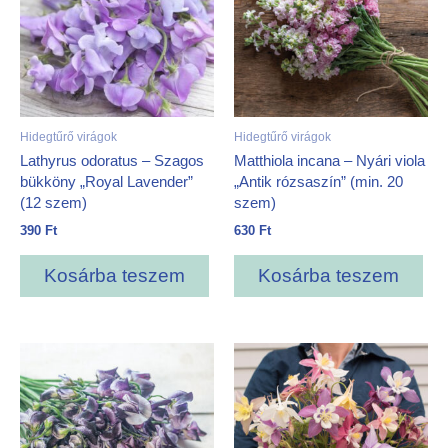
Hidegtűrő virágok
Hidegtűrő virágok
Lathyrus odoratus – Szagos
Matthiola incana – Nyári viola
bükköny „Royal Lavender”
„Antik rózsaszín” (min. 20
(12 szem)
szem)
390
Ft
630
Ft
Kosárba teszem
Kosárba teszem