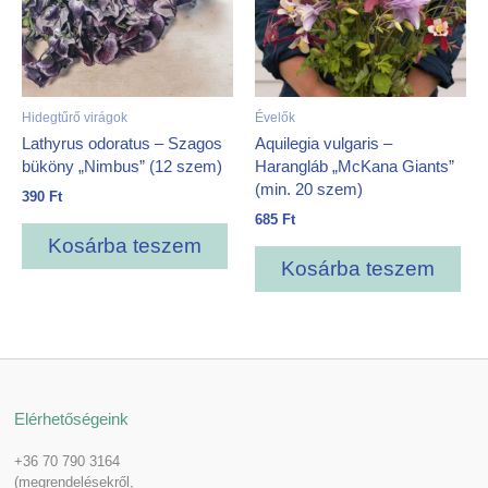
Hidegtűrő virágok
Évelők
Lathyrus odoratus – Szagos
Aquilegia vulgaris –
büköny „Nimbus” (12 szem)
Harangláb „McKana Giants”
(min. 20 szem)
390
Ft
685
Ft
Kosárba teszem
Kosárba teszem
Elérhetőségeink
+36 70 790 3164
(megrendelésekről,