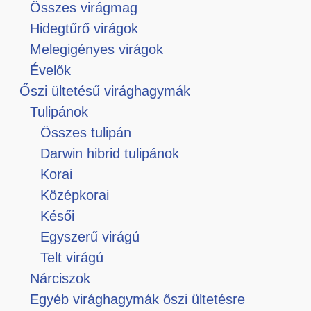
Összes virágmag
Hidegtűrő virágok
Melegigényes virágok
Évelők
Őszi ültetésű virághagymák
Tulipánok
Összes tulipán
Darwin hibrid tulipánok
Korai
Középkorai
Késői
Egyszerű virágú
Telt virágú
Nárciszok
Egyéb virághagymák őszi ültetésre