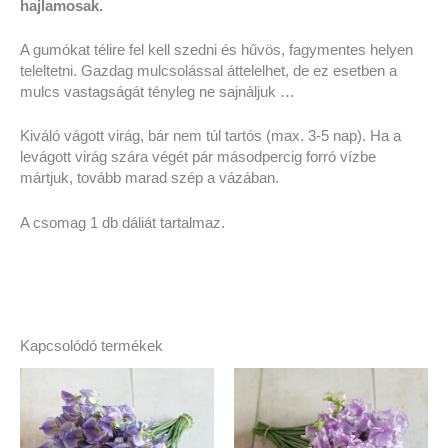
hajlamosak.
A gumókat télire fel kell szedni és hűvös, fagymentes helyen
teleltetni. Gazdag mulcsolással áttelelhet, de ez esetben a
mulcs vastagságát tényleg ne sajnáljuk …
Kiváló vágott virág, bár nem túl tartós (max. 3-5 nap). Ha a
levágott virág szára végét pár másodpercig forró vízbe
mártjuk, tovább marad szép a vázában.
A csomag 1 db dáliát tartalmaz.
Kapcsolódó termékek