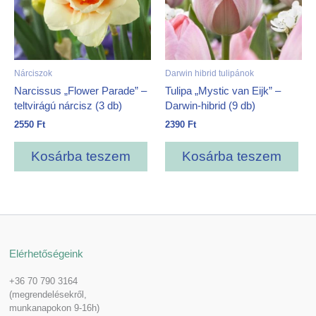
Nárciszok
Darwin hibrid tulipánok
Narcissus „Flower Parade” –
Tulipa „Mystic van Eijk” –
teltvirágú nárcisz (3 db)
Darwin-hibrid (9 db)
2550
Ft
2390
Ft
Kosárba teszem
Kosárba teszem
Elérhetőségeink
+36 70 790 3164
(megrendelésekről,
munkanapokon 9-16h)