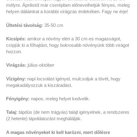
mélyre. Áprilistól már cserépben előnevelhetjük fényes, meleg
helyen dáliáinkat a korábbi virágzás érdekében. Fagy ne érje!
Ültetési távolság:
35-50 cm
Kicsípés:
amikor a növény eléri a 30 cm-es magasságot,
csípjük ki a főhajtást, hogy bokrosabb növényünk több virágot
hozzon.
Virágzás:
július-október
Vízigény:
napi locsolást igényel, mulcsoljuk a tövét, hogy
megakadályozzuk a kiszáradást.
Fényigény:
napos, meleg helyet kedvelik.
Talaj:
tápdús (de nem trágyás) talajt igényelnek, a rendszeres
(2 hetente) tápoldatozást meghálálják.
A magas növényeket ki kell karózni, mert dőlésre