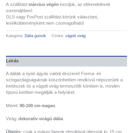
A
szállítást
március végén
kezdjük,
az előrendelések
sorrendjében!
GLS vagy FoxPost szállítást kérünk választani,
levélküldeményként nem csomagolható!
Kategória:
Dália gumók
Címke:
vágott virág
Leírás
A dáliák a nyári ágyás valódi ékszerei! Forma- és
színgazdagságuknak köszönhetően rendkívül népszerűek a
kertészek és a vágott virág termesztők körében is, minden
típusú kertben megállják a helyüket.
Méret:
90-100 cm magas
Virág:
dekoratív virágú dália
Ültetés:
csak a májusi fagyok elmúltával ültessük ki, 15 cm