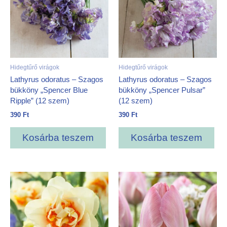
Hidegtűrő virágok
Hidegtűrő virágok
Lathyrus odoratus – Szagos
Lathyrus odoratus – Szagos
bükköny „Spencer Blue
bükköny „Spencer Pulsar”
Ripple” (12 szem)
(12 szem)
390
Ft
390
Ft
Kosárba teszem
Kosárba teszem