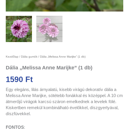
Kezdőlap
/
Dália gumók
/ Dália „Melissa Anne Marijke” (1 db)
Dália „Melissa Anne Marijke” (1 db)
1590
Ft
Egy elegáns, lilás árnyalatú, kisebb virágú dekoratív dália a
Melissa Anne Marijke, sötétebb fonákkal és középpel. A 10 cm
átmerőjű virágok karcsú száron emelkednek a levelek fölé.
Kiskertben remekül kombinálható évelőkkel, díszgyertyával,
díszfüvekkel.
FONTOS
: