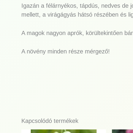
Igazán a félárnyékos, tápdús, nedves de jó
mellett, a virágágyás hátsó részében és li
A magok nagyon aprók, körültekintően bán
A növény minden része mérgező!
Kapcsolódó termékek