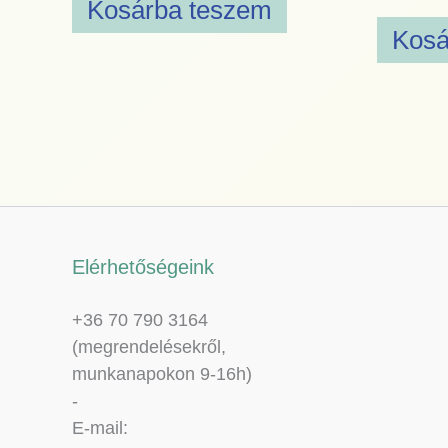
Kosárba teszem
Kosá
Elérhetőségeink
+36 70 790 3164
(megrendelésekről,
munkanapokon 9-16h)
-
E-mail: