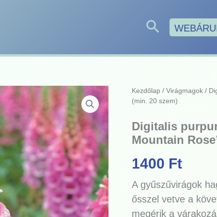
Search
WEBÁRU
Kezdőlap
/
Virágmagok
/ Di
(min. 20 szem)
Digitalis purp
Mountain Rose”
1400
Ft
A gyűszűvirágok ha
ősszel vetve a köv
megérik a várakozá