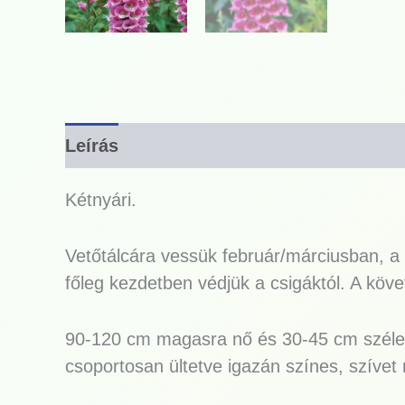
Leírás
Kétnyári.
Vetőtálcára vessük február/márciusban, a 
főleg kezdetben védjük a csigáktól. A köv
90-120 cm magasra nő és 30-45 cm széles t
csoportosan ültetve igazán színes, szívet