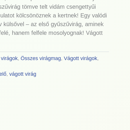
zűvirág tömve telt vidám csengettyűi
gulatot kölcsönöznek a kertnek! Egy valódi
ív külsővel – az első gyűszűvirág, aminek
efelé, hanem felfele mosolyognak! Vágott
 virágok
,
Összes virágmag
,
Vágott virágok
,
elő
,
vágott virág