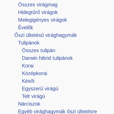
Összes virágmag
Hidegtűrő virágok
Melegigényes virágok
Évelők
Őszi ültetésű virághagymák
Tulipánok
Összes tulipán
Darwin hibrid tulipánok
Korai
Középkorai
Késői
Egyszerű virágú
Telt virágú
Nárciszok
Egyéb virághagymák őszi ültetésre