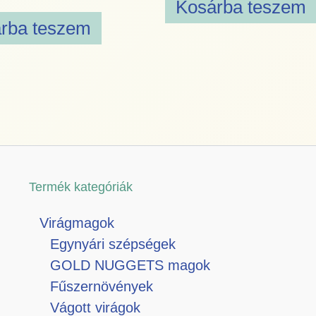
Kosárba teszem
rba teszem
Termék kategóriák
Virágmagok
Egynyári szépségek
GOLD NUGGETS magok
Fűszernövények
Vágott virágok