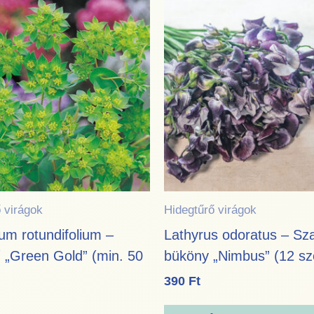
 virágok
Hidegtűrő virágok
um rotundifolium –
Lathyrus odoratus – Sz
 „Green Gold” (min. 50
büköny „Nimbus” (12 s
390
Ft