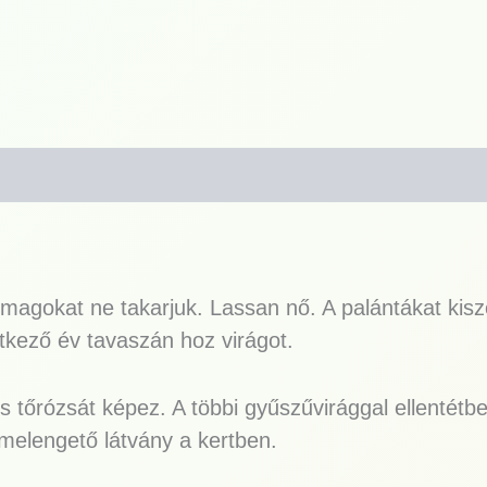
magokat ne takarjuk. Lassan nő. A palántákat kisz
etkező év tavaszán hoz virágot.
őrózsát képez. A többi gyűszűvirággal ellentétben
 melengető látvány a kertben.