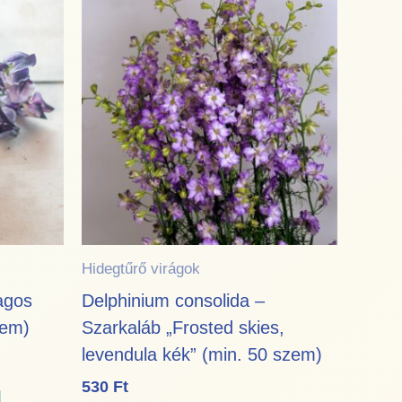
Hidegtűrő virágok
agos
Delphinium consolida –
zem)
Szarkaláb „Frosted skies,
levendula kék” (min. 50 szem)
530
Ft