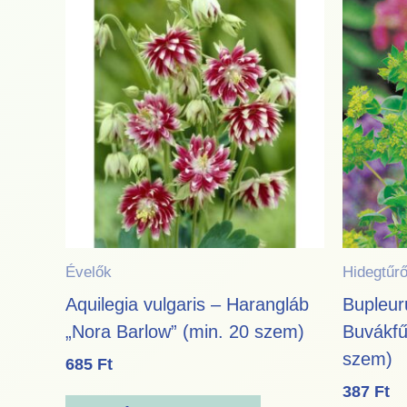
Évelők
Hidegtűrő
Aquilegia vulgaris – Harangláb
Bupleur
„Nora Barlow” (min. 20 szem)
Buvákfű
szem)
685
Ft
387
Ft