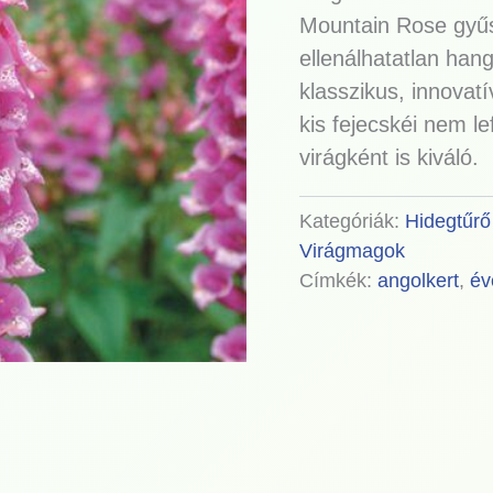
Mountain Rose gyűs
ellenálhatatlan han
klasszikus, innovat
kis fejecskéi nem l
virágként is kiváló.
Kategóriák:
Hidegtűrő
Virágmagok
Címkék:
angolkert
,
év