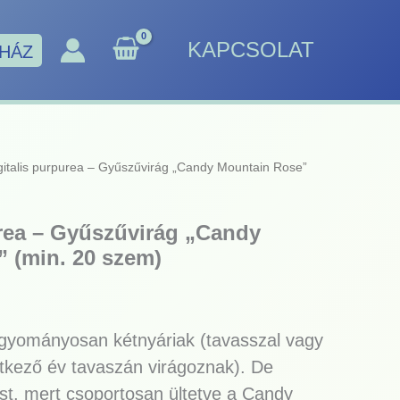
KAPCSOLAT
HÁZ
gitalis purpurea – Gyűszűvirág „Candy Mountain Rose”
urea – Gyűszűvirág „Candy
 (min. 20 szem)
gyományosan kétnyáriak (tavasszal vagy
etkező év tavaszán virágoznak). De
st, mert csoportosan ültetve a Candy