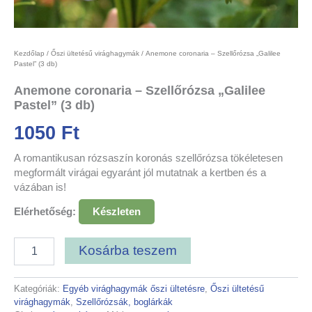
Kezdőlap
/
Őszi ültetésű virághagymák
/ Anemone coronaria – Szellőrózsa „Galilee
Pastel” (3 db)
Anemone coronaria – Szellőrózsa „Galilee
Pastel” (3 db)
1050
Ft
A romantikusan rózsaszín koronás szellőrózsa tökéletesen
megformált virágai egyaránt jól mutatnak a kertben és a
vázában is!
Elérhetőség:
Készleten
Kosárba teszem
Kategóriák:
Egyéb virághagymák őszi ültetésre
,
Őszi ültetésű
virághagymák
,
Szellőrózsák, boglárkák