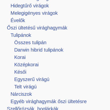
Hidegtűrő virágok
Melegigényes virágok
Évelők
Őszi ültetésű virághagymák
Tulipánok
Összes tulipán
Darwin hibrid tulipánok
Korai
Középkorai
Késői
Egyszerű virágú
Telt virágú
Nárciszok
Egyéb virághagymák őszi ültetésre
Szellőrózsák, boglárkák