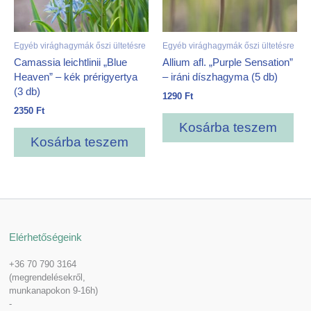
Egyéb virághagymák őszi ültetésre
Egyéb virághagymák őszi ültetésre
Camassia leichtlinii „Blue
Allium afl. „Purple Sensation”
Heaven” – kék prérigyertya
– iráni díszhagyma (5 db)
(3 db)
1290
Ft
2350
Ft
Kosárba teszem
Kosárba teszem
Elérhetőségeink
+36 70 790 3164
(megrendelésekről,
munkanapokon 9-16h)
-