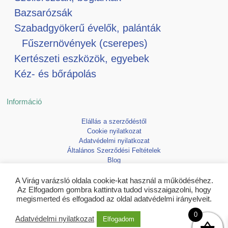
Bazsarózsák
Szabadgyökerű évelők, palánták
Fűszernövények (cserepes)
Kertészeti eszközök, egyebek
Kéz- és bőrápolás
Információ
Elállás a szerződéstől
Cookie nyilatkozat
Adatvédelmi nyilatkozat
Általános Szerződési Feltételek
Blog
Kedvencek
A Virág varázsló oldala cookie-kat használ a működéséhez.
Az Elfogadom gombra kattintva tudod visszaigazolni, hogy
megismerted és elfogadod az oldal adatvédelmi irányelveit.
0
Adatvédelmi nyilatkozat
Elfogadom
Copyright © 2026 Virágvarázsló