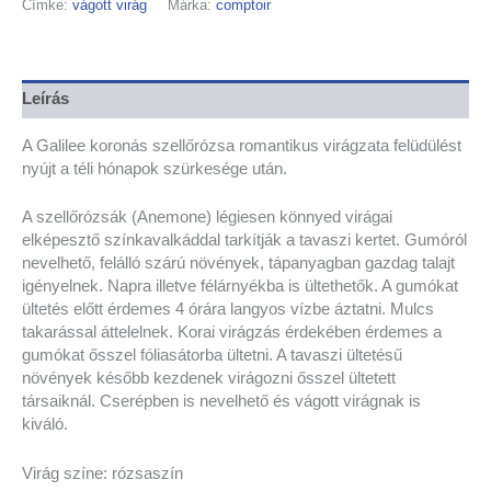
Címke:
vágott virág
Márka:
comptoir
Leírás
A Galilee koronás szellőrózsa romantikus virágzata felüdülést
nyújt a téli hónapok szürkesége után.
A szellőrózsák (Anemone) légiesen könnyed virágai
elképesztő színkavalkáddal tarkítják a tavaszi kertet. Gumóról
nevelhető, felálló szárú növények, tápanyagban gazdag talajt
igényelnek. Napra illetve félárnyékba is ültethetők. A gumókat
ültetés előtt érdemes 4 órára langyos vízbe áztatni. Mulcs
takarással áttelelnek. Korai virágzás érdekében érdemes a
gumókat ősszel fóliasátorba ültetni. A tavaszi ültetésű
növények később kezdenek virágozni ősszel ültetett
társaiknál. Cserépben is nevelhető és vágott virágnak is
kiváló.
Virág színe: rózsaszín