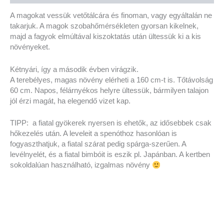
A magokat vessük vetőtálcára és finoman, vagy egyáltalán ne
takarjuk. A magok szobahőmérsékleten gyorsan kikelnek,
majd a fagyok elmúltával kiszoktatás után ültessük ki a kis
növényeket.
Kétnyári, így a második évben virágzik.
A terebélyes, magas növény elérheti a 160 cm-t is. Tőtávolság
60 cm. Napos, félárnyékos helyre ültessük, bármilyen talajon
jól érzi magát, ha elegendő vizet kap.
TIPP: a fiatal gyökerek nyersen is ehetők, az idősebbek csak
hőkezelés után. A leveleit a spenóthoz hasonlóan is
fogyaszthatjuk, a fiatal szárat pedig spárga-szerűen. A
levélnyelét, és a fiatal bimbóit is eszik pl. Japánban. A kertben
sokoldalúan használható, izgalmas növény