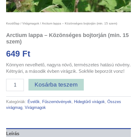
Kezdőlap
/
Virágmagok
/ Arctium lappa – Közönséges bojtorján (min. 15 szem)
Arctium lappa – Közönséges bojtorján (min. 15
szem)
649
Ft
Könnyen nevelhető, nagyra növő, természetes hatású növény.
Kétnyári, a második évben virágzik. Sokféle beporzót vonz!
Kosárba teszem
Kategóriák:
Évelők
,
Fűszernövények
,
Hidegtűrő virágok
,
Összes
virágmag
,
Virágmagok
Leírás