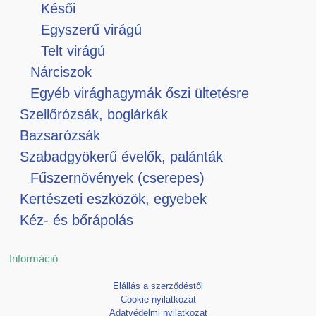
Késői
Egyszerű virágú
Telt virágú
Nárciszok
Egyéb virághagymák őszi ültetésre
Szellőrózsák, boglárkák
Bazsarózsák
Szabadgyökerű évelők, palánták
Fűszernövények (cserepes)
Kertészeti eszközök, egyebek
Kéz- és bőrápolás
Információ
Elállás a szerződéstől
Cookie nyilatkozat
Adatvédelmi nyilatkozat