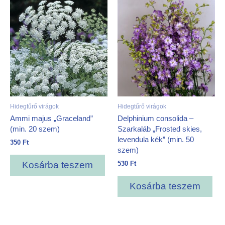
Hidegtűrő virágok
Hidegtűrő virágok
Ammi majus „Graceland”
Delphinium consolida –
(min. 20 szem)
Szarkaláb „Frosted skies,
levendula kék” (min. 50
350
Ft
szem)
530
Ft
Kosárba teszem
Kosárba teszem