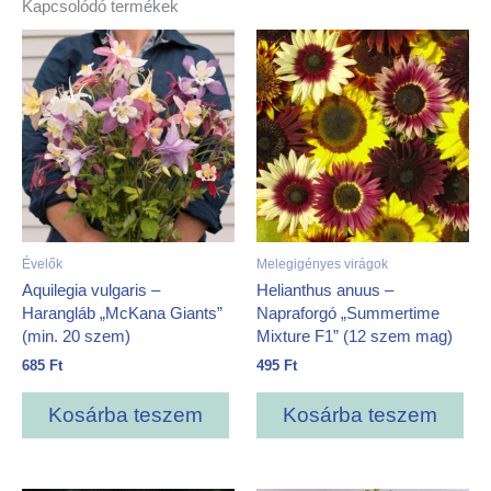
Kapcsolódó termékek
Évelők
Melegigényes virágok
Aquilegia vulgaris –
Helianthus anuus –
Harangláb „McKana Giants”
Napraforgó „Summertime
(min. 20 szem)
Mixture F1” (12 szem mag)
685
Ft
495
Ft
Kosárba teszem
Kosárba teszem