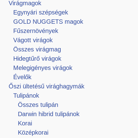
Virágmagok
Egynyári szépségek
GOLD NUGGETS magok
Fűszernövények
Vágott virágok
Összes virágmag
Hidegtűrő virágok
Melegigényes virágok
Évelők
Őszi ültetésű virághagymák
Tulipánok
Összes tulipán
Darwin hibrid tulipánok
Korai
Középkorai