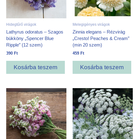
Hidegtűrő virágok
Melegigényes virágok
Lathyrus odoratus – Szagos
Zinnia elegans – Rézvirág
bükköny „Spencer Blue
„Cresto! Peaches & Cream”
Ripple” (12 szem)
(min 20 szem)
390
Ft
459
Ft
Kosárba teszem
Kosárba teszem