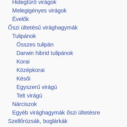
Hidegtűrő virágok
Melegigényes virágok
Évelők
Őszi ültetésű virághagymák
Tulipánok
Összes tulipán
Darwin hibrid tulipánok
Korai
Középkorai
Késői
Egyszerű virágú
Telt virágú
Nárciszok
Egyéb virághagymák őszi ültetésre
Szellőrózsák, boglárkák