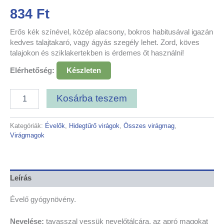
834
Ft
Erős kék színével, közép alacsony, bokros habitusával igazán
kedves talajtakaró, vagy ágyás szegély lehet. Zord, köves
talajokon és sziklakertekben is érdemes őt használni!
Elérhetőség:
Készleten
Kosárba teszem
Kategóriák:
Évelők
,
Hidegtűrő virágok
,
Összes virágmag
,
Virágmagok
Leírás
Évelő gyógynövény.
Nevelése:
tavasszal vessük nevelőtálcára, az apró magokat