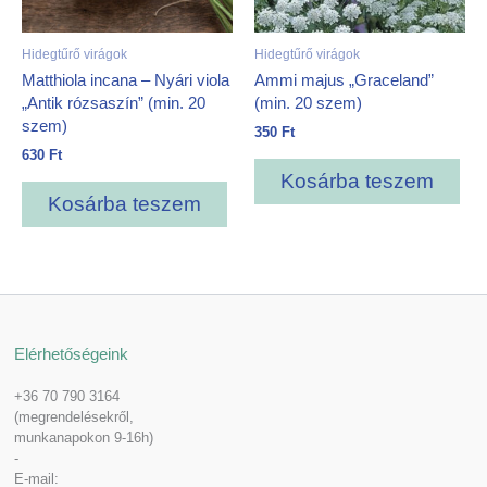
Hidegtűrő virágok
Hidegtűrő virágok
Matthiola incana – Nyári viola
Ammi majus „Graceland”
„Antik rózsaszín” (min. 20
(min. 20 szem)
szem)
350
Ft
630
Ft
Kosárba teszem
Kosárba teszem
Elérhetőségeink
+36 70 790 3164
(megrendelésekről,
munkanapokon 9-16h)
-
E-mail: