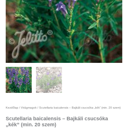
Kezdőlap
/
Virágmagok
/ Scutellaria baicalensis – Bajkáli csucsóka „kék” (min. 20 szem)
Scutellaria baicalensis – Bajkáli csucsóka
„kék” (min. 20 szem)