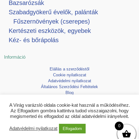
Bazsarózsák
Szabadgyökerű évelők, palánták
Fűszernövények (cserepes)
Kertészeti eszközök, egyebek
Kéz- és bőrápolás
Információ
Elállás a szerződéstől
Cookie nyilatkozat
Adatvédelmi nyilatkozat
Általános Szerződési Feltételek
Blog
Kedvencek
A Virág varázsló oldala cookie-kat használ a működéséhez.
Az Elfogadom gombra kattintva tudod visszaigazolni, hogy
megismerted és elfogadod az oldal adatvédelmi irányelveit.
0
Adatvédelmi nyilatkozat
Elfogadom
Copyright © 2026 Virágvarázsló