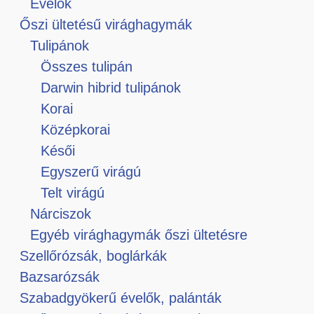
Évelők
Őszi ültetésű virághagymák
Tulipánok
Összes tulipán
Darwin hibrid tulipánok
Korai
Középkorai
Késői
Egyszerű virágú
Telt virágú
Nárciszok
Egyéb virághagymák őszi ültetésre
Szellőrózsák, boglárkák
Bazsarózsák
Szabadgyökerű évelők, palánták