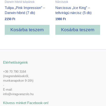
Darwin hibrid tulipánok
Nárciszok
Tulipa „Pink Impression” –
Narcissus „Ice King” –
Darwin-hibrid (7 db)
teltvirágú nárcisz (5 db)
2150
Ft
1980
Ft
Kosárba teszem
Kosárba teszem
Elérhetőségeink
+36 70 790 3164
(megrendelésekről,
munkanapokon 9-16h)
-
E-mail:
info@viragvarazslo.hu
Kövess minket Facebook-on!