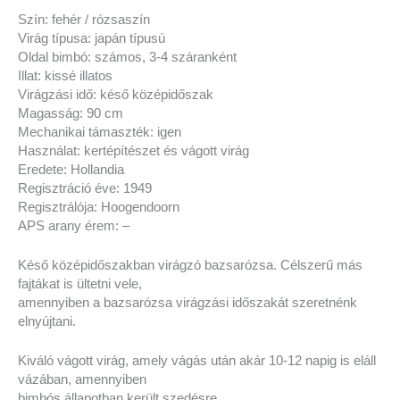
Szín: fehér / rózsaszín
Virág típusa: japán típusú
Oldal bimbó: számos, 3-4 száranként
Illat: kissé illatos
Virágzási idő: késő középidőszak
Magasság: 90 cm
Mechanikai támaszték: igen
Használat: kertépítészet és vágott virág
Eredete: Hollandia
Regisztráció éve: 1949
Regisztrálója: Hoogendoorn
APS arany érem: –
Késő középidőszakban virágzó bazsarózsa. Célszerű más
fajtákat is ültetni vele,
amennyiben a bazsarózsa virágzási időszakát szeretnénk
elnyújtani.
Kiváló vágott virág, amely vágás után akár 10-12 napig is eláll
vázában, amennyiben
bimbós állapotban került szedésre.