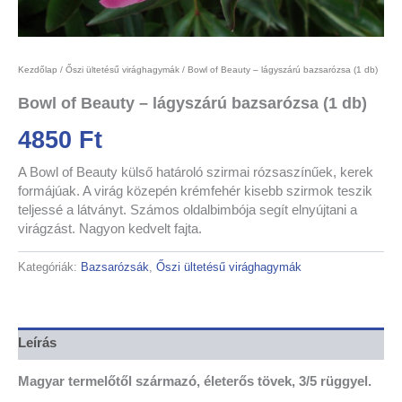
Kezdőlap
/
Őszi ültetésű virághagymák
/ Bowl of Beauty – lágyszárú bazsarózsa (1 db)
Bowl of Beauty – lágyszárú bazsarózsa (1 db)
4850
Ft
A Bowl of Beauty külső határoló szirmai rózsaszínűek, kerek
formájúak. A virág közepén krémfehér kisebb szirmok teszik
teljessé a látványt. Számos oldalbimbója segít elnyújtani a
virágzást. Nagyon kedvelt fajta.
Kategóriák:
Bazsarózsák
,
Őszi ültetésű virághagymák
Leírás
Magyar termelőtől származó, életerős tövek, 3/5 rüggyel.