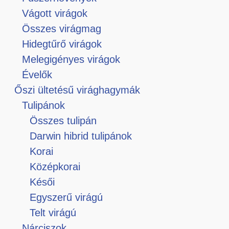
Vágott virágok
Összes virágmag
Hidegtűrő virágok
Melegigényes virágok
Évelők
Őszi ültetésű virághagymák
Tulipánok
Összes tulipán
Darwin hibrid tulipánok
Korai
Középkorai
Késői
Egyszerű virágú
Telt virágú
Nárciszok