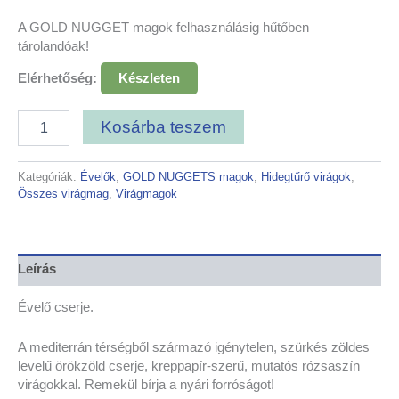
A GOLD NUGGET magok felhasználásig hűtőben
tárolandóak!
Elérhetőség:
Készleten
Kosárba teszem
Kategóriák:
Évelők
,
GOLD NUGGETS magok
,
Hidegtűrő virágok
,
Összes virágmag
,
Virágmagok
Leírás
Évelő cserje.
A mediterrán térségből származó igénytelen, szürkés zöldes
levelű örökzöld cserje, kreppapír-szerű, mutatós rózsaszín
virágokkal. Remekül bírja a nyári forróságot!