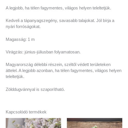
A legjobb, ha télen fagymentes, világos helyen teleltetjük.
Kedveli a tápanyagszegény, savasabb talajokat. Jól bírja a
nyári forróságokat.
Magasság: 1 m
Virágzás: június-júliusban folyamatosan.
Magyarország délebbi részein, széltől védett területeken
áttelel. A legjobb azonban, ha télen fagymentes, világos helyen
teleltetjük.
Zölddugvánnyal is szaporítható.
Kapcsolódó termékek