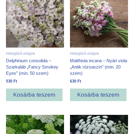
Hidegtűrő virágok
Hidegtűrő virágok
Delphinium consolida –
Matthiola incana – Nyári viola
Szarkaláb „Fancy Smokey
„Antik rózsaszín” (min. 20
Eyes” (min. 50 szem)
szem)
530
Ft
630
Ft
Kosárba teszem
Kosárba teszem