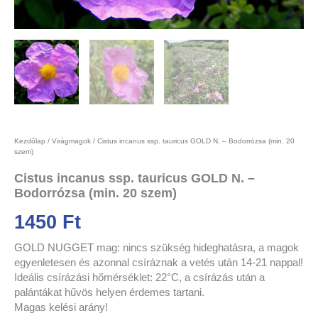
Kezdőlap
/
Virágmagok
/ Cistus incanus ssp. tauricus GOLD N. – Bodorrózsa (min. 20
szem)
Cistus incanus ssp. tauricus GOLD N. –
Bodorrózsa (min. 20 szem)
1450
Ft
GOLD NUGGET mag: nincs szükség hideghatásra, a magok
egyenletesen és azonnal csíráznak a vetés után 14-21 nappal!
Ideális csírázási hőmérséklet: 22°C, a csírázás után a
palántákat hűvös helyen érdemes tartani.
Magas kelési arány!