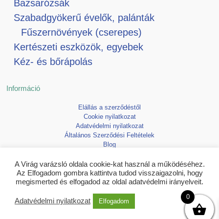
Bazsarózsák
Szabadgyökerű évelők, palánták
Fűszernövények (cserepes)
Kertészeti eszközök, egyebek
Kéz- és bőrápolás
Információ
Elállás a szerződéstől
Cookie nyilatkozat
Adatvédelmi nyilatkozat
Általános Szerződési Feltételek
Blog
Kedvencek
A Virág varázsló oldala cookie-kat használ a működéséhez.
Az Elfogadom gombra kattintva tudod visszaigazolni, hogy
megismerted és elfogadod az oldal adatvédelmi irányelveit.
0
Adatvédelmi nyilatkozat
Elfogadom
Copyright © 2026 Virágvarázsló