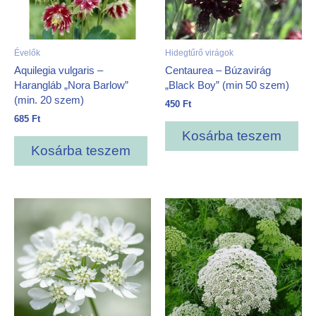
Évelők
Hidegtűrő virágok
Aquilegia vulgaris –
Centaurea – Búzavirág
Harangláb „Nora Barlow”
„Black Boy” (min 50 szem)
(min. 20 szem)
450
Ft
685
Ft
Kosárba teszem
Kosárba teszem