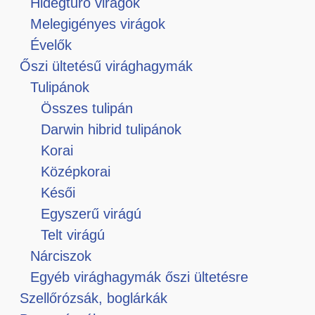
Hidegtűrő virágok
Melegigényes virágok
Évelők
Őszi ültetésű virághagymák
Tulipánok
Összes tulipán
Darwin hibrid tulipánok
Korai
Középkorai
Késői
Egyszerű virágú
Telt virágú
Nárciszok
Egyéb virághagymák őszi ültetésre
Szellőrózsák, boglárkák