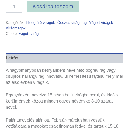
Kosárba teszem
Kategóriák:
Hidegtűrő virágok
,
Összes virágmag
,
Vágott virágok
,
Virágmagok
Címke:
vágott virág
Leírás
A hagyományosan kétnyáriként nevelhető bögrevirág vagy
csupros harangvirág innovatív, új nemesítésű fajtája, mely már
az első évben virágzik.
Egynyáriként nevelve 15 héten belül virágba borul, és ideális
körülmények között minden egyes növényke 8-10 szárat
nevel.
Palántanevelés ajánlott. Február-márciusban vessük
vetőtálcára a magokat csak finoman fedve, és tartsuk 15-18