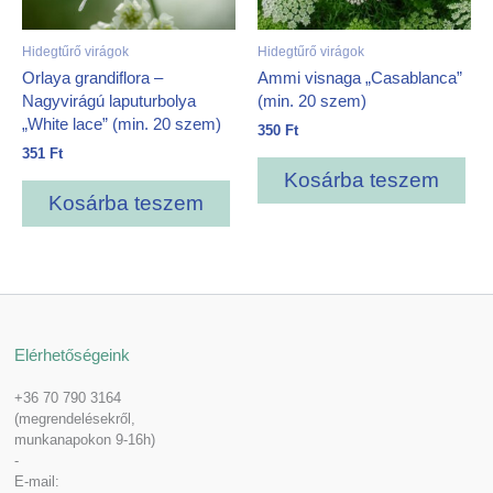
Hidegtűrő virágok
Hidegtűrő virágok
Orlaya grandiflora –
Ammi visnaga „Casablanca”
Nagyvirágú laputurbolya
(min. 20 szem)
„White lace” (min. 20 szem)
350
Ft
351
Ft
Kosárba teszem
Kosárba teszem
Elérhetőségeink
+36 70 790 3164
(megrendelésekről,
munkanapokon 9-16h)
-
E-mail: