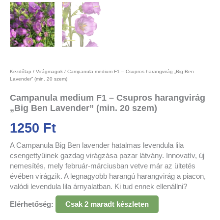
Kezdőlap
/
Virágmagok
/ Campanula medium F1 – Csupros harangvirág „Big Ben
Lavender” (min. 20 szem)
Campanula medium F1 – Csupros harangvirág
„Big Ben Lavender” (min. 20 szem)
1250
Ft
A Campanula Big Ben lavender hatalmas levendula lila
csengettyűinek gazdag virágzása pazar látvány. Innovatív, új
nemesítés, mely február-márciusban vetve már az ültetés
évében virágzik. A legnagyobb harangú harangvirág a piacon,
valódi levendula lila árnyalatban. Ki tud ennek ellenállni?
Elérhetőség:
Csak 2 maradt készleten