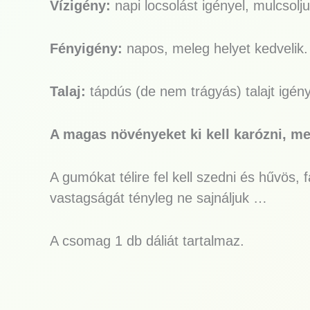
Vízigény:
napi locsolást igényel, mulcsol
Fényigény:
napos, meleg helyet kedvelik.
Talaj:
tápdús (de nem trágyás) talajt igén
A magas növényeket ki kell karózni, me
A gumókat télire fel kell szedni és hűvös,
vastagságát tényleg ne sajnáljuk …
A csomag 1 db dáliát tartalmaz.