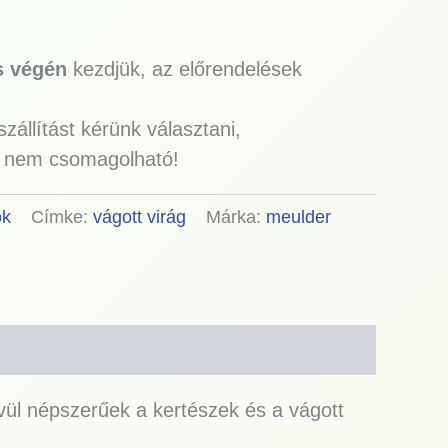
s végén
kezdjük,
az előrendelések
állítást kérünk választani,
t nem csomagolható!
ók
Címke:
vágott virág
Márka:
meulder
vül népszerűek a kertészek és a vágott