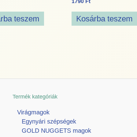
1790
Ft
rba teszem
Kosárba teszem
Termék kategóriák
Virágmagok
Egynyári szépségek
GOLD NUGGETS magok