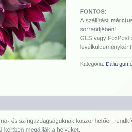
FONTOS
:
A
szállítást
márciu
sorrendjében!
GLS vagy FoxPost sz
levélküldeménykén
Kategória:
Dália gum
Forma- és színgazdagságuknak köszönhetően rendkí
ú kertben megállják a helyüket.