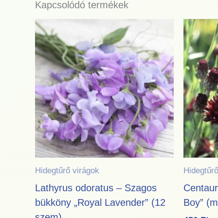
Kapcsolódó termékek
Hidegtűrő virágok
Hidegtűrő
Lathyrus odoratus – Szagos
Centaur
bükköny „Royal Lavender” (12
Boy” (m
szem)