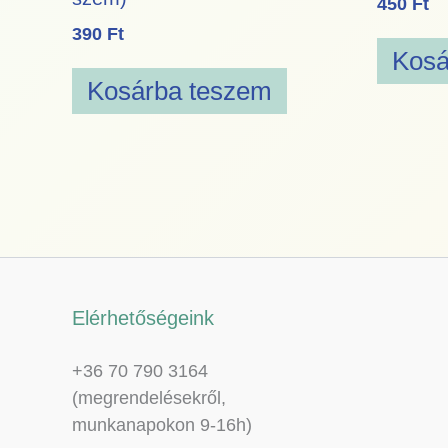
450
Ft
390
Ft
Kosá
Kosárba teszem
Elérhetőségeink
+36 70 790 3164
(megrendelésekről,
munkanapokon 9-16h)