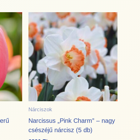
Nárciszok
zerű
Narcissus „Pink Charm” – nagy
csészéjű nárcisz (5 db)