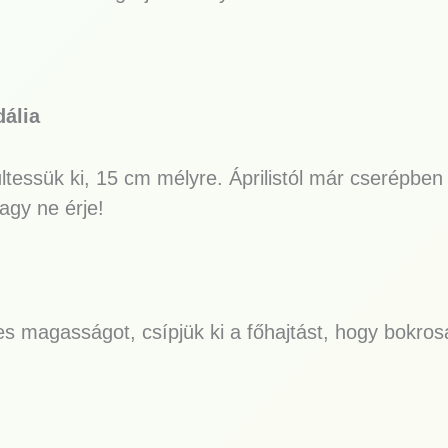
dália
ltessük ki, 15 cm mélyre. Áprilistól már cserépben
agy ne érje!
s magasságot, csípjük ki a főhajtást, hogy bokro