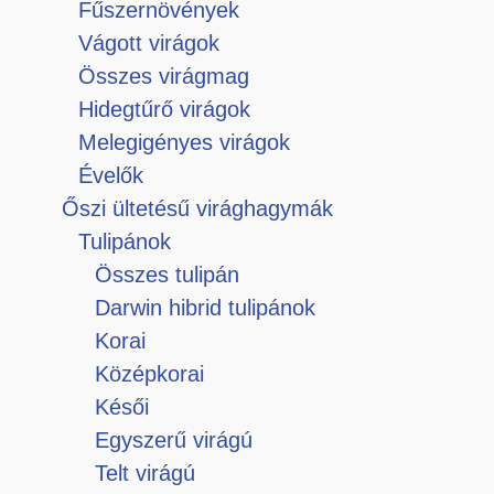
Fűszernövények
Vágott virágok
Összes virágmag
Hidegtűrő virágok
Melegigényes virágok
Évelők
Őszi ültetésű virághagymák
Tulipánok
Összes tulipán
Darwin hibrid tulipánok
Korai
Középkorai
Késői
Egyszerű virágú
Telt virágú