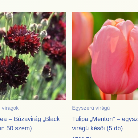
 virágok
Egyszerű virágú
ea – Búzavirág „Black
Tulipa „Menton” – egys
in 50 szem)
virágú késői (5 db)