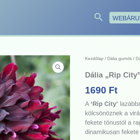
Search
WEBÁRU
Kezdőlap
/
Dália gumók
/ Dá
Dália „Rip City”
1690
Ft
A
‘Rip City’
lazábba
kölcsönöznek a vir
fekete tónustól a r
dinamikusan fekete 