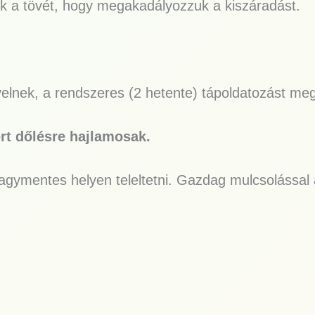
juk a tövét, hogy megakadályozzuk a kiszáradást.
yelnek, a rendszeres (2 hetente) tápoldatozást meg
rt dőlésre hajlamosak.
 fagymentes helyen teleltetni. Gazdag mulcsolással 