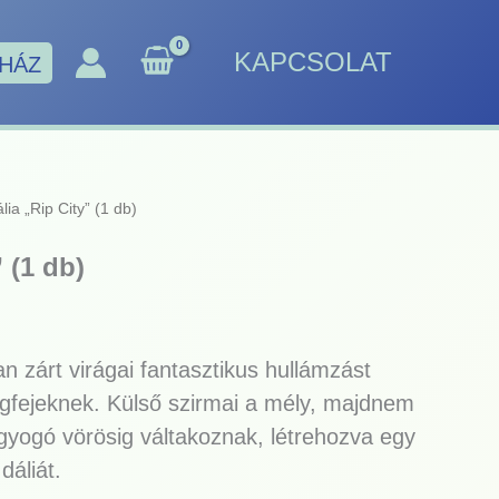
KAPCSOLAT
HÁZ
lia „Rip City” (1 db)
 (1 db)
n zárt virágai fantasztikus hullámzást
ágfejeknek. Külső szirmai a mély, majdnem
agyogó vörösig váltakoznak, létrehozva egy
dáliát.