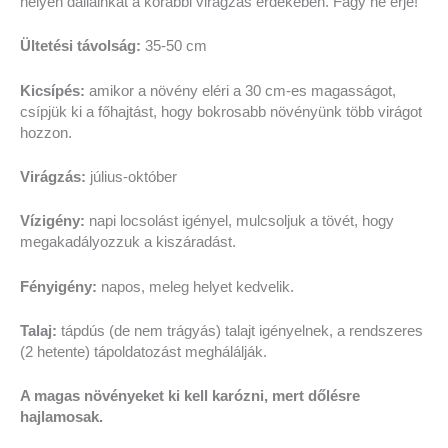
helyen dáliáinkat a korábbi virágzás érdekében. Fagy ne érje!
Ültetési távolság:
35-50 cm
Kicsípés:
amikor a növény eléri a 30 cm-es magasságot,
csípjük ki a főhajtást, hogy bokrosabb növényünk több virágot
hozzon.
Virágzás:
július-október
Vízigény:
napi locsolást igényel, mulcsoljuk a tövét, hogy
megakadályozzuk a kiszáradást.
Fényigény:
napos, meleg helyet kedvelik.
Talaj:
tápdús (de nem trágyás) talajt igényelnek, a rendszeres
(2 hetente) tápoldatozást meghálálják.
A magas növényeket ki kell karózni, mert dőlésre
hajlamosak.