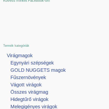
Kövess minket Facebook-on!
Termék kategóriák
Virágmagok
Egynyári szépségek
GOLD NUGGETS magok
Fűszernövények
Vágott virágok
Összes virágmag
Hidegtűrő virágok
Melegigényes virágok