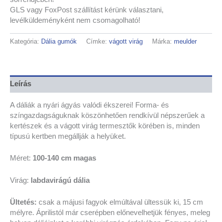
GLS vagy FoxPost szállítást kérünk választani,
levélküldeményként nem csomagolható!
Kategória:
Dália gumók
Címke:
vágott virág
Márka:
meulder
Leírás
A dáliák a nyári ágyás valódi ékszerei! Forma- és
színgazdagságuknak köszönhetően rendkívül népszerűek a
kertészek és a vágott virág termesztők körében is, minden
típusú kertben megállják a helyüket.
Méret:
100-140 cm magas
Virág:
labdavirágú dália
Ültetés:
csak a májusi fagyok elmúltával ültessük ki, 15 cm
mélyre. Áprilistól már cserépben előnevelhetjük fényes, meleg