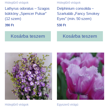
Hidegtűrő virágok
Hidegtűrő virágok
Lathyrus odoratus – Szagos
Delphinium consolida –
bükköny „Spencer Pulsar”
Szarkaláb „Fancy Smokey
(12 szem)
Eyes” (min. 50 szem)
390
Ft
530
Ft
Kosárba teszem
Kosárba teszem
Hidegtűrő virágok
Egyszerű virágú