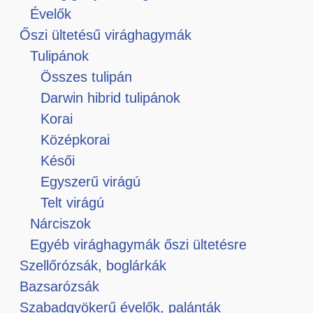
Évelők
Őszi ültetésű virághagymák
Tulipánok
Összes tulipán
Darwin hibrid tulipánok
Korai
Középkorai
Késői
Egyszerű virágú
Telt virágú
Nárciszok
Egyéb virághagymák őszi ültetésre
Szellőrózsák, boglárkák
Bazsarózsák
Szabadgyökerű évelők, palánták