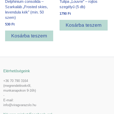
Delphinium consolida –
Tulipa „Louvre” – rojtos
Szarkaláb „Frosted skies,
szegélyű (5 db)
levendula kék” (min. 50
1790
Ft
szem)
530
Ft
Kosárba teszem
Kosárba teszem
Elérhetőségeink
+36 70 790 3164
(megrendelésekről,
munkanapokon 9-16h)
-
E-mail:
info@viragvarazslo.hu