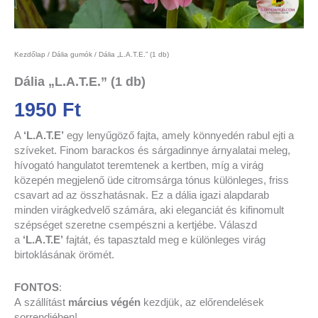
Kezdőlap
/
Dália gumók
/ Dália „L.A.T.E.” (1 db)
Dália „L.A.T.E.” (1 db)
1950
Ft
A
‘L.A.T.E’
egy lenyűgöző fajta, amely könnyedén rabul ejti a
szíveket. Finom barackos és sárgadinnye árnyalatai meleg,
hívogató hangulatot teremtenek a kertben, míg a virág
közepén megjelenő üde citromsárga tónus különleges, friss
csavart ad az összhatásnak. Ez a dália igazi alapdarab
minden virágkedvelő számára, aki eleganciát és kifinomult
szépséget szeretne csempészni a kertjébe. Válaszd
a
‘L.A.T.E’
fajtát, és tapasztald meg e különleges virág
birtoklásának örömét.
FONTOS
:
A
szállítást
március végén
kezdjük,
az előrendelések
sorrendjében!