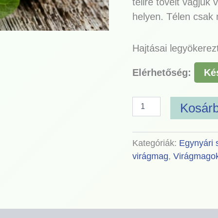
télire töveit vágjuk
helyen. Télen csak m
Hajtásai legyökerez
Elérhetőség:
Ké
Kosár
Kategóriák:
Egynyári
virágmag
,
Virágmago