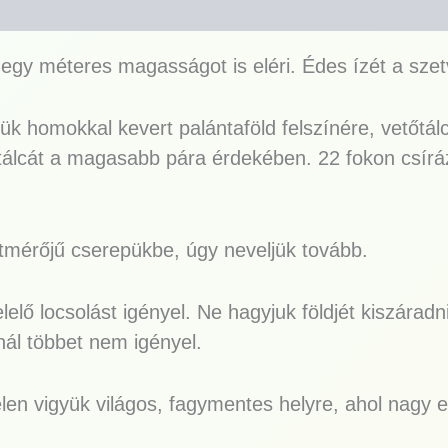
egy méteres magasságot is eléri. Édes ízét a szetv
ük homokkal kevert palántaföld felszínére, vetőtá
le a tálcát a magasabb pára érdekében. 22 fokon csí
átmérőjű cserepükbe, úgy neveljük tovább.
elő locsolást igényel. Ne hagyjuk földjét kiszáradn
nál többet nem igényel.
n vigyük világos, fagymentes helyre, ahol nagy esé