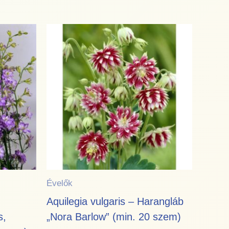
Évelők
Aquilegia vulgaris – Harangláb
s,
„Nora Barlow” (min. 20 szem)