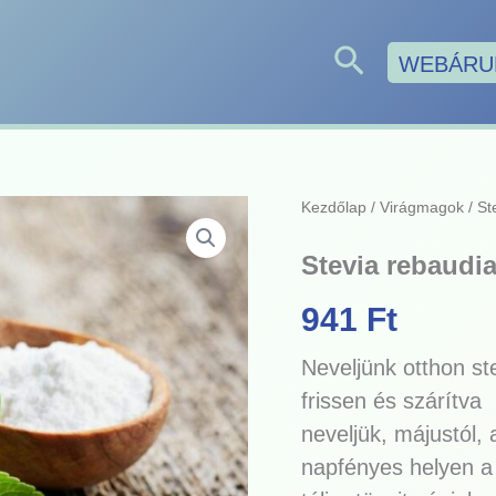
Search
WEBÁRU
Stevia
Kezdőlap
/
Virágmagok
/ St
rebaudiana
-
Stevia rebaudia
Édes
levél
941
Ft
(min.
10
szem)
Neveljünk otthon st
mennyiség
frissen és szárítva
neveljük, májustól,
napfényes helyen a 