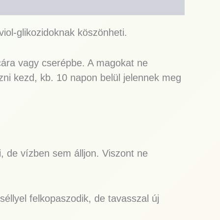
iol-glikozidoknak köszönheti.
lcára vagy cserépbe. A magokat ne
rázni kezd, kb. 10 napon belül jelennek meg
i, de vízben sem álljon. Viszont ne
llyel felkopaszodik, de tavasszal új