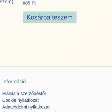
 szem)
685
Ft
Kosárba teszem
Információ
Elállás a szerződéstől
Cookie nyilatkozat
Adatvédelmi nyilatkozat