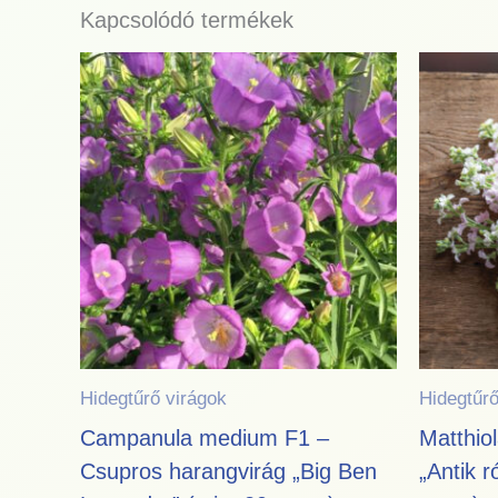
Kapcsolódó termékek
Hidegtűrő virágok
Hidegtűrő
Campanula medium F1 –
Matthiol
Csupros harangvirág „Big Ben
„Antik r