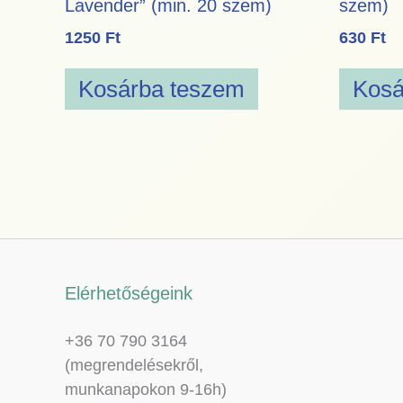
Lavender” (min. 20 szem)
szem)
1250
Ft
630
Ft
Kosárba teszem
Kosá
Elérhetőségeink
+36 70 790 3164
(megrendelésekről,
munkanapokon 9-16h)