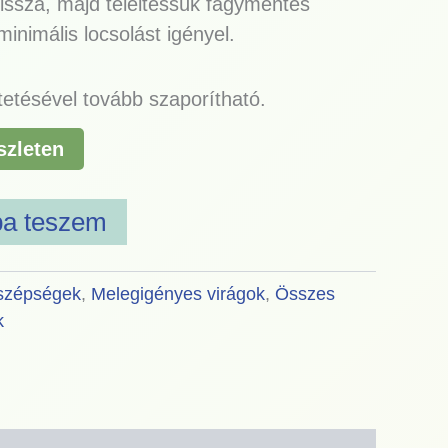
 vissza, majd teleltessük fagymentes
inimális locsolást igényel.
tetésével tovább szaporítható.
szleten
ba teszem
 szépségek
,
Melegigényes virágok
,
Összes
k