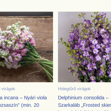
 virágok
Hidegtűrő virágok
a incana – Nyári viola
Delphinium consolida –
ózsaszín” (min. 20
Szarkaláb „Frosted skie