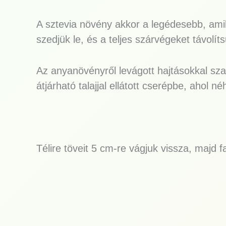
A sztevia növény akkor a legédesebb, ami
szedjük le, és a teljes szárvégeket távolí
Az anyanövényről levágott hajtásokkal sza
átjárható talajjal ellátott cserépbe, ahol né
Télire töveit 5 cm-re vágjuk vissza, majd 