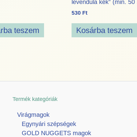
levendula kék” (min. 50
530
Ft
rba teszem
Kosárba teszem
Termék kategóriák
Virágmagok
Egynyári szépségek
GOLD NUGGETS magok