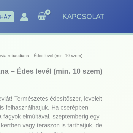
KAPCSOLAT
HÁZ
evia rebaudiana – Édes levél (min. 10 szem)
na – Édes levél (min. 10 szem)
eviát! Természetes édesítőszer, leveleit
 is felhasználhatjuk. Ha cserépben
 a fagyok elmúltával, szeptemberig egy
kertben vagy teraszon is tarthatjuk, de