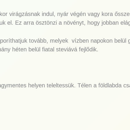
kor virágzásnak indul, nyár végén vagy kora őssze
tsuk el. Ez arra ösztönzi a növényt, hogy jobban el
poríthatjuk tovább, melyek vízben napokon belül g
hány héten belül fiatal steviává fejlődik.
fagymentes helyen teleltessük. Télen a földlabda cs