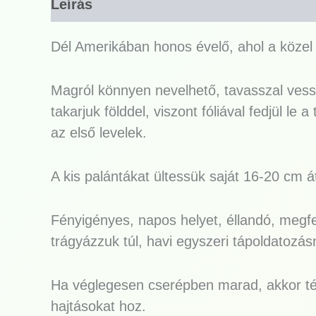
Leírás
Dél Amerikában honos évelő, ahol a közel 
Magról könnyen nevelhető, tavasszal vess
takarjuk földdel, viszont fóliával fedjül 
az első levelek.
A kis palántákat ültessük saját 16-20 cm 
Fényigényes, napos helyet, éllandó, megfel
trágyázzuk túl, havi egyszeri tápoldatozás
Ha véglegesen cserépben marad, akkor téle
hajtásokat hoz.