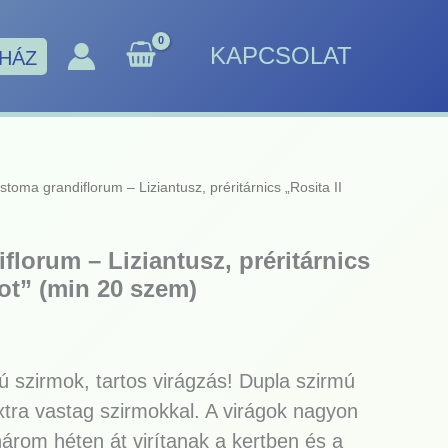
KAPCSOLAT
HÁZ
stoma grandiflorum – Liziantusz, préritárnics „Rosita II
lorum – Liziantusz, préritárnics
cot” (min 20 szem)
ú szirmok, tartos virágzás! Dupla szirmú
extra vastag szirmokkal. A virágok nagyon
három héten át virítanak a kertben és a