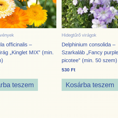
vények
Hidegtűrő virágok
a officinalis –
Delphinium consolida –
rág „Kinglet MIX” (min.
Szarkaláb „Fancy purpl
m)
picotee” (min. 50 szem)
530
Ft
rba teszem
Kosárba teszem