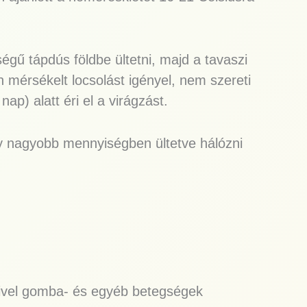
égű tápdús földbe ültetni, majd a tavaszi
 mérsékelt locsolást igényel, nem szereti
p) alatt éri el a virágzást.
y nagyobb mennyiségben ültetve hálózni
mivel gomba- és egyéb betegségek