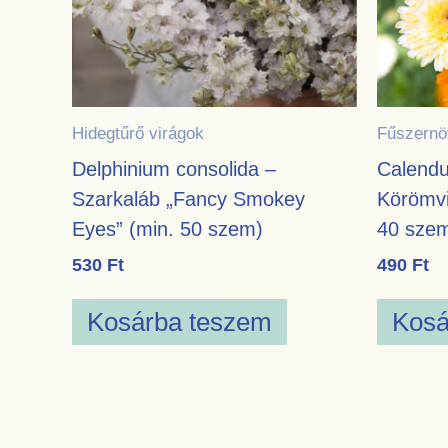
Hidegtűrő virágok
Fűszernö
Delphinium consolida –
Calendul
Szarkaláb „Fancy Smokey
Körömvi
Eyes” (min. 50 szem)
40 sze
530
Ft
490
Ft
Kosárba teszem
Kosá