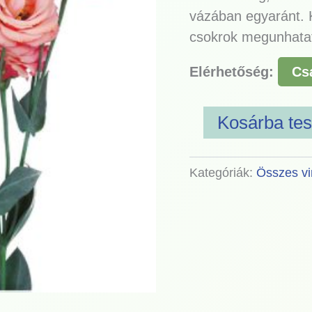
vázában egyaránt. K
csokrok megunhatat
Elérhetőség:
Cs
Kosárba te
Kategóriák:
Összes v