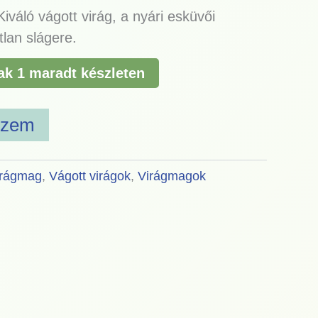
iváló vágott virág, a nyári esküvői
lan slágere.
ak 1 maradt készleten
szem
irágmag
,
Vágott virágok
,
Virágmagok