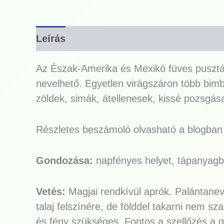
Leírás
Az Észak-Amerika és Mexikó füves pusztáir
nevelhető. Egyetlen virágszáron több bimbó
zöldek, simák, átellenesek, kissé pozsgás
Részletes beszámoló olvasható a blogban a
Gondozása:
napfényes helyet, tápanyagban
Vetés:
Magjai rendkívül aprók. Palántaneve
talaj felszínére, de földdel takarni nem s
és fény szükséges. Fontos a szellőzés a 