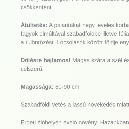
csökkenteni.
Átültetés:
A palántákat négy leveles korba
fagyok elmúltával szabadföldbe illetve fól
a túlöntözést. Locsolások között földje en
Dőlésre hajlamos!
Magas szára a szél és
célszerű.
Magassága:
60-90 cm
Szabadföldi vetés a lassú növekedés miatt
Erdeti élőhelyén évelő növény. Hazánkban