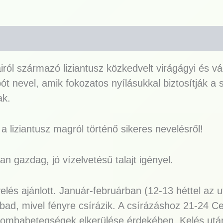
ól származó liziantusz közkedvelt virágágyi és vá
t nevel, amik fokozatos nyílásukkal biztosítják a 
ak.
 liziantusz magról történő sikeres nevelésről!
 gazdag, jó vízelvetésű talajt igényel.
lés ajánlott. Január-februárban (12-13 héttel az u
zabad, mivel fényre csírázik. A csírázáshoz 21-24 C
gombabetegségek elkerülése érdekében. Kelés után