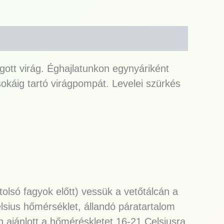
gott virág. Éghajlatunkon egynyáriként
sokáig tartó virágpompát. Levelei szürkés
tolsó fagyok előtt) vessük a vetőtálcán a
elsius hőmérséklet, állandó páratartalom
 ajánlott a hőméréskletet 16-21 Celsiusra