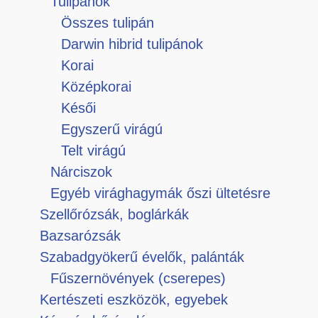
Tulipánok
Összes tulipán
Darwin hibrid tulipánok
Korai
Középkorai
Késői
Egyszerű virágú
Telt virágú
Nárciszok
Egyéb virághagymák őszi ültetésre
Szellőrózsák, boglárkák
Bazsarózsák
Szabadgyökerű évelők, palánták
Fűszernövények (cserepes)
Kertészeti eszközök, egyebek