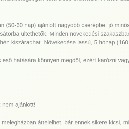
n (50-60 nap) ajánlott nagyobb cserépbe, jó minős
iasátorba ültethetők. Minden növekedési szakaszban
yhén kiszáradhat. Növekedése lassú, 5 hónap (160 na
 eső hatására könnyen megdől, ezért karózni vag
 nem ajánlott!
 melegházban áttelelhet, bár ennek sikere kicsi, 