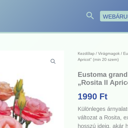
Search
WEBÁRU
Eustoma
Kezdőlap
/
Virágmagok
/ Eu
grandiflorum
Apricot” (min 20 szem)
-
Liziantusz,
Eustoma grandif
préritárnics
„Rosita II Apri
"Rosita
II
Apricot"
1990
Ft
(min
20
Különleges árnyalat
szem)
mennyiség
változat a Rosita, 
hosszú ideig, akár 