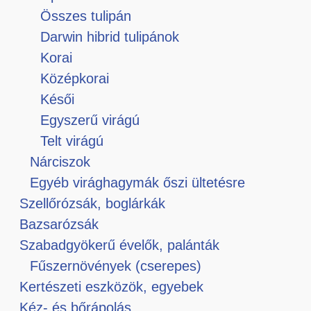
Összes tulipán
Darwin hibrid tulipánok
Korai
Középkorai
Késői
Egyszerű virágú
Telt virágú
Nárciszok
Egyéb virághagymák őszi ültetésre
Szellőrózsák, boglárkák
Bazsarózsák
Szabadgyökerű évelők, palánták
Fűszernövények (cserepes)
Kertészeti eszközök, egyebek
Kéz- és bőrápolás