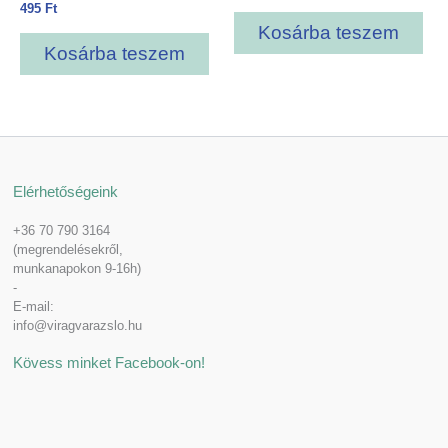
495
Ft
Kosárba teszem
Kosárba teszem
Elérhetőségeink
+36 70 790 3164
(megrendelésekről,
munkanapokon 9-16h)
-
E-mail:
info@viragvarazslo.hu
Kövess minket Facebook-on!