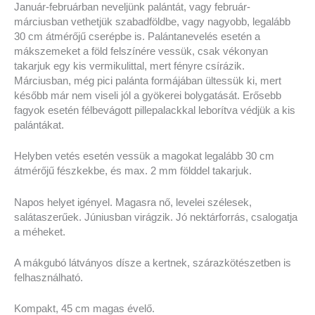
Január-februárban neveljünk palántát, vagy február-
márciusban vethetjük szabadföldbe, vagy nagyobb, legalább
30 cm átmérőjű cserépbe is. Palántanevelés esetén a
mákszemeket a föld felszínére vessük, csak vékonyan
takarjuk egy kis vermikulittal, mert fényre csírázik.
Márciusban, még pici palánta formájában ültessük ki, mert
később már nem viseli jól a gyökerei bolygatását. Erősebb
fagyok esetén félbevágott pillepalackkal leborítva védjük a kis
palántákat.
Helyben vetés esetén vessük a magokat legalább 30 cm
átmérőjű fészkekbe, és max. 2 mm földdel takarjuk.
Napos helyet igényel. Magasra nő, levelei szélesek,
salátaszerűek. Júniusban virágzik. Jó nektárforrás, csalogatja
a méheket.
A mákgubó látványos dísze a kertnek, szárazkötészetben is
felhasználható.
Kompakt, 45 cm magas évelő.