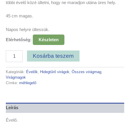
többi évelő közé ültetni, hogy ne maradjon utána üres hely.
45 cm magas.
Napos helyre ültessük.
Elérhetőség:
Készleten
Kosárba teszem
Kategóriák:
Évelők
,
Hidegtűrő virágok
,
Összes virágmag
,
Virágmagok
Címke:
méhlegelő
Leírás
Évelő.