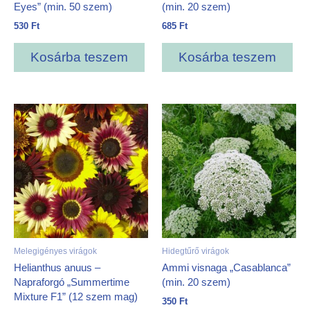
Eyes” (min. 50 szem)
(min. 20 szem)
530
Ft
685
Ft
Kosárba teszem
Kosárba teszem
Melegigényes virágok
Hidegtűrő virágok
Helianthus anuus –
Ammi visnaga „Casablanca”
Napraforgó „Summertime
(min. 20 szem)
Mixture F1” (12 szem mag)
350
Ft