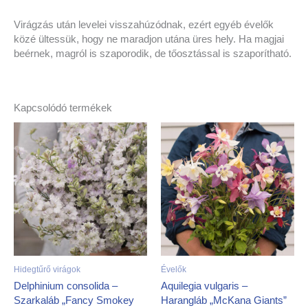
Virágzás után levelei visszahúzódnak, ezért egyéb évelők
közé ültessük, hogy ne maradjon utána üres hely. Ha magjai
beérnek, magról is szaporodik, de tőosztással is szaporítható.
Kapcsolódó termékek
Hidegtűrő virágok
Évelők
Delphinium consolida –
Aquilegia vulgaris –
Szarkaláb „Fancy Smokey
Harangláb „McKana Giants”