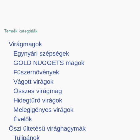
Termék kategóriák
Virágmagok
Egynyári szépségek
GOLD NUGGETS magok
Fűszernövények
Vágott virágok
Összes virágmag
Hidegtűrő virágok
Melegigényes virágok
Évelők
Őszi ültetésű virághagymák
Tulipánok