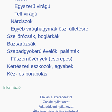
Egyszerű virágú
Telt virágú
Nárciszok
Egyéb virághagymák őszi ültetésre
Szellőrózsák, boglárkák
Bazsarózsák
Szabadgyökerű évelők, palánták
Fűszernövények (cserepes)
Kertészeti eszközök, egyebek
Kéz- és bőrápolás
Információ
Elállás a szerződéstől
Cookie nyilatkozat
Adatvédelmi nyilatkozat
Általános Szerződési Feltételek