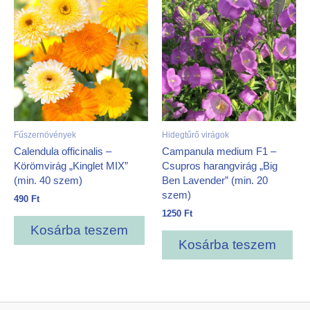
Fűszernövények
Hidegtűrő virágok
Calendula officinalis –
Campanula medium F1 –
Körömvirág „Kinglet MIX”
Csupros harangvirág „Big
(min. 40 szem)
Ben Lavender” (min. 20
szem)
490
Ft
1250
Ft
Kosárba teszem
Kosárba teszem