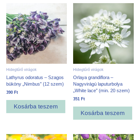
Hidegtűrő virágok
Hidegtűrő virágok
Lathyrus odoratus – Szagos
Orlaya grandiflora –
büköny „Nimbus” (12 szem)
Nagyvirágú laputurbolya
„White lace” (min. 20 szem)
390
Ft
351
Ft
Kosárba teszem
Kosárba teszem