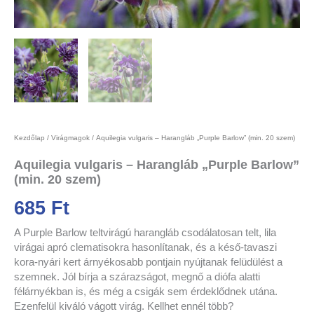
Kezdőlap
/
Virágmagok
/ Aquilegia vulgaris – Harangláb „Purple Barlow” (min. 20 szem)
Aquilegia vulgaris – Harangláb „Purple Barlow”
(min. 20 szem)
685
Ft
A Purple Barlow teltvirágú harangláb csodálatosan telt, lila
virágai apró clematisokra hasonlítanak, és a késő-tavaszi
kora-nyári kert árnyékosabb pontjain nyújtanak felüdülést a
szemnek. Jól bírja a szárazságot, megnő a diófa alatti
félárnyékban is, és még a csigák sem érdeklődnek utána.
Ezenfelül kiváló vágott virág. Kellhet ennél több?