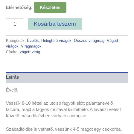
Elérhetőség:
Készleten
Kosárba teszem
Kategóriák:
Évelők
,
Hidegtűrő virágok
,
Összes virágmag
,
Vágott
virágok
,
Virágmagok
Címke:
vágott virág
Leírás
Évelő.
Vessük 8-10 héttel az utolsó fagyok előtt palántanevelő
tálcára, majd a fagyok múltával kiültethető. A tavaszi vetést
követő második évben várható a virágzás.
Szabadföldbe is vethető, vessünk 4-5 magot egy csokorba,