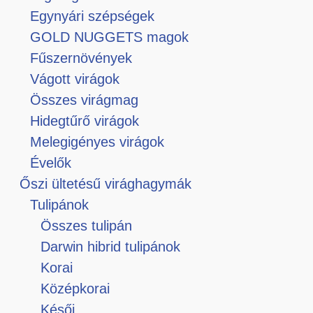
Egynyári szépségek
GOLD NUGGETS magok
Fűszernövények
Vágott virágok
Összes virágmag
Hidegtűrő virágok
Melegigényes virágok
Évelők
Őszi ültetésű virághagymák
Tulipánok
Összes tulipán
Darwin hibrid tulipánok
Korai
Középkorai
Késői