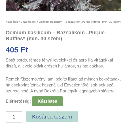
Kezdőlap
/
Virágmagok
/ Ocimum basilicum – Bazsalikom „Purple Ruffles” (min. 30 szem)
Ocimum basilicum – Bazsalikom „Purple
Ruffles” (min. 30 szem)
405
Ft
Sötét bordó, fémes fényű levelekkel és apró lila virágokkal
díszít, a levele oldalt erősen hullámos, szinte cakkos.
Remek fűszernövény, ami bódító illatot ad minden bokrétának,
ha csokorlazítónak használjuk! Egyetlen tőről sok-sok szál
szüretelhető. A nyári Bokréta Bár egyik legnagyobb slágere!
Elérhetőség:
Készleten
Kosárba teszem