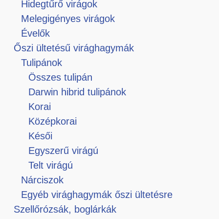
Hidegtűrő virágok
Melegigényes virágok
Évelők
Őszi ültetésű virághagymák
Tulipánok
Összes tulipán
Darwin hibrid tulipánok
Korai
Középkorai
Késői
Egyszerű virágú
Telt virágú
Nárciszok
Egyéb virághagymák őszi ültetésre
Szellőrózsák, boglárkák