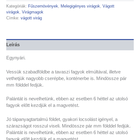
Kategóriák:
Fűszernövények
,
Melegigényes virágok
,
Vágott
virágok
,
Virágmagok
Címke:
vágott virág
Leírás
Egynyári.
Vessük szabadföldbe a tavaszi fagyok elmúltával, illetve
vethetjük nagyobb cserépbe, konténerbe is. Mindössze pár
mm földdel fedjük.
Palántát is nevelhetünk, ebben az esetben 6 héttel az utolsó
fagyok előtt kezdjük el a magvetést.
Jó tápanyagtartalmú földet, gyakori locsolást igényel, a
szárazságot rosszul viseli. Mindössze pár mm földdel fedjük.
Palántát is nevelhetünk, ebben az esetben 6 héttel az utolsó
fagyok előtt kezdjük el a magvetést.