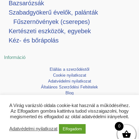
Bazsarózsák
Szabadgyökerű évelők, palánták
Fűszernövények (cserepes)
Kertészeti eszközök, egyebek
Kéz- és bőrápolás
Információ
Elállás a szerződéstől
Cookie nyilatkozat
Adatvédelmi nyilatkozat
Általános Szerződési Feltételek
Blog
Kedvencek
A Virág varázsló oldala cookie-kat használ a működéséhez.
Az Elfogadom gombra kattintva tudod visszaigazolni, hogy
megismerted és elfogadod az oldal adatvédelmi irányelveit.
0
Adatvédelmi nyilatkozat
Elfogadom
Copyright © 2026 Virágvarázsló