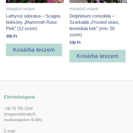
Hidegtűrő virágok
Hidegtűrő virágok
Lathyrus odoratus – Szagos
Delphinium consolida –
bükköny „Mammoth Rose
Szarkaláb „Frosted skies,
Pink” (12 szem)
levendula kék” (min. 50
szem)
390
Ft
530
Ft
Kosárba teszem
Kosárba teszem
Elérhetőségeink
+36 70 790 3164
(megrendelésekről,
munkanapokon 9-16h)
-
E-mail: