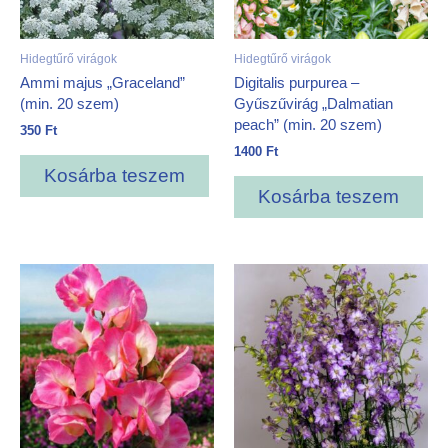
Hidegtűrő virágok
Hidegtűrő virágok
Ammi majus „Graceland”
Digitalis purpurea –
(min. 20 szem)
Gyűszűvirág „Dalmatian
peach” (min. 20 szem)
350
Ft
1400
Ft
Kosárba teszem
Kosárba teszem