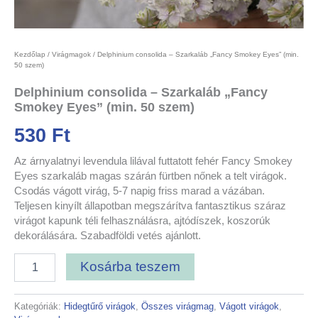
Kezdőlap
/
Virágmagok
/ Delphinium consolida – Szarkaláb „Fancy Smokey Eyes” (min.
50 szem)
Delphinium consolida – Szarkaláb „Fancy
Smokey Eyes” (min. 50 szem)
530
Ft
Az árnyalatnyi levendula lilával futtatott fehér Fancy Smokey
Eyes szarkaláb magas szárán fürtben nőnek a telt virágok.
Csodás vágott virág, 5-7 napig friss marad a vázában.
Teljesen kinyílt állapotban megszárítva fantasztikus száraz
virágot kapunk téli felhasználásra, ajtódíszek, koszorúk
dekorálására. Szabadföldi vetés ajánlott.
Kosárba teszem
Kategóriák:
Hidegtűrő virágok
,
Összes virágmag
,
Vágott virágok
,