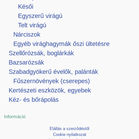
Késői
Egyszerű virágú
Telt virágú
Nárciszok
Egyéb virághagymák őszi ültetésre
Szellőrózsák, boglárkák
Bazsarózsák
Szabadgyökerű évelők, palánták
Fűszernövények (cserepes)
Kertészeti eszközök, egyebek
Kéz- és bőrápolás
Információ
Elállás a szerződéstől
Cookie nyilatkozat