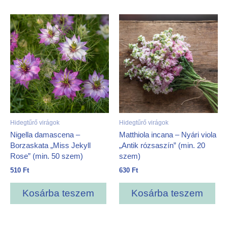
Hidegtűrő virágok
Hidegtűrő virágok
Nigella damascena –
Matthiola incana – Nyári viola
Borzaskata „Miss Jekyll
„Antik rózsaszín” (min. 20
Rose” (min. 50 szem)
szem)
510
Ft
630
Ft
Kosárba teszem
Kosárba teszem