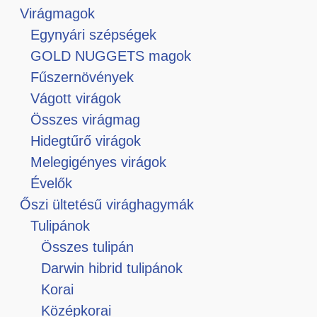
Virágmagok
Egynyári szépségek
GOLD NUGGETS magok
Fűszernövények
Vágott virágok
Összes virágmag
Hidegtűrő virágok
Melegigényes virágok
Évelők
Őszi ültetésű virághagymák
Tulipánok
Összes tulipán
Darwin hibrid tulipánok
Korai
Középkorai