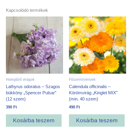
Kapcsolódó termékek
Hidegtűrő virágok
Fűszernövények
Lathyrus odoratus – Szagos
Calendula officinalis –
bükköny „Spencer Pulsar”
Körömvirág „Kinglet MIX”
(12 szem)
(min. 40 szem)
390
Ft
490
Ft
Kosárba teszem
Kosárba teszem