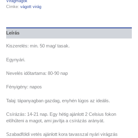
Virágmagok
Címke:
vágott virág
Leírás
Kiszerelés: min. 50 mag/ tasak.
Egynyári.
Nevelés időtartama: 80-90 nap
Fényigény: napos
Talaj: tápanyagban gazdag, enyhén lúgos az ideális.
Csírázás: 14-21 nap. Egy hétig ajánlott 2 Celsius fokon
előhűteni a magot, ami javítja a csírázás arányát.
Szabadföldi vetés ajánlott kora tavasszal nyári virágzás