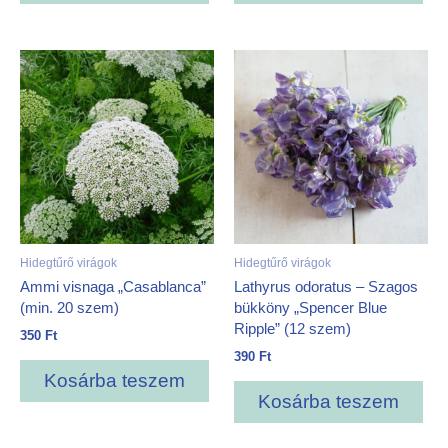
Hidegtűrő virágok
Hidegtűrő virágok
Ammi visnaga „Casablanca”
Lathyrus odoratus – Szagos
(min. 20 szem)
bükköny „Spencer Blue
Ripple” (12 szem)
350
Ft
390
Ft
Kosárba teszem
Kosárba teszem