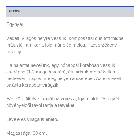
Leírás
Egynyári.
Védett, világos helyre vessük, komposzttal dúsított földbe
májustól, amikor a föld már elég meleg. Fagyérzékeny
növény.
Ha palántát nevelünk, egy hónappal korábban vessük
cserépbe (1-2 magot/cserép), és tartsuk mérsékelten
nedvesen, napos, meleg helyen a cserepet. Az előnevelt
palánta korábban virágzik.
Fák köré ültetve magához vonzza, így a fáktól és egyéb
növényektől távol tartja a tetveket.
Levele és virága is ehető.
Magassága: 30 cm.