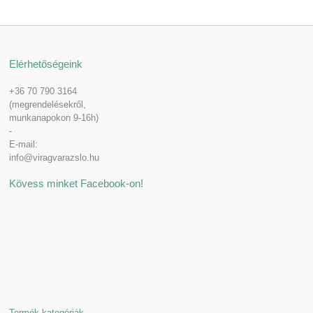
Elérhetőségeink
+36 70 790 3164
(megrendelésekről,
munkanapokon 9-16h)
-
E-mail:
info@viragvarazslo.hu
Kövess minket Facebook-on!
Termék kategóriák