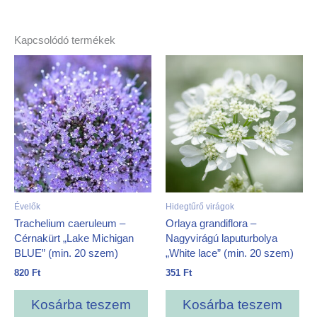
Kapcsolódó termékek
Évelők
Hidegtűrő virágok
Trachelium caeruleum –
Orlaya grandiflora –
Cérnakürt „Lake Michigan
Nagyvirágú laputurbolya
BLUE” (min. 20 szem)
„White lace” (min. 20 szem)
820
Ft
351
Ft
Kosárba teszem
Kosárba teszem