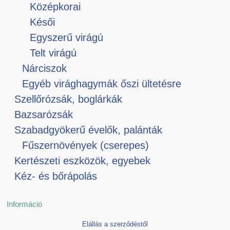
Középkorai
Késői
Egyszerű virágú
Telt virágú
Nárciszok
Egyéb virághagymák őszi ültetésre
Szellőrózsák, boglárkák
Bazsarózsák
Szabadgyökerű évelők, palánták
Fűszernövények (cserepes)
Kertészeti eszközök, egyebek
Kéz- és bőrápolás
Információ
Elállás a szerződéstől