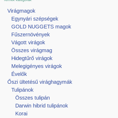
Virágmagok
Egynyári szépségek
GOLD NUGGETS magok
Fűszernövények
Vágott virágok
Összes virágmag
Hidegtűrő virágok
Melegigényes virágok
Évelők
Őszi ültetésű virághagymák
Tulipánok
Összes tulipán
Darwin hibrid tulipánok
Korai