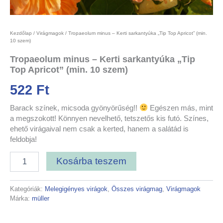
Kezdőlap
/
Virágmagok
/ Tropaeolum minus – Kerti sarkantyúka „Tip Top Apricot” (min.
10 szem)
Tropaeolum minus – Kerti sarkantyúka „Tip
Top Apricot” (min. 10 szem)
522
Ft
Barack színek, micsoda gyönyörűség!!
Egészen más, mint
a megszokott! Könnyen nevelhető, tetszetős kis futó. Színes,
ehető virágaival nem csak a kerted, hanem a salátád is
feldobja!
Kosárba teszem
Kategóriák:
Melegigényes virágok
,
Összes virágmag
,
Virágmagok
Márka:
müller