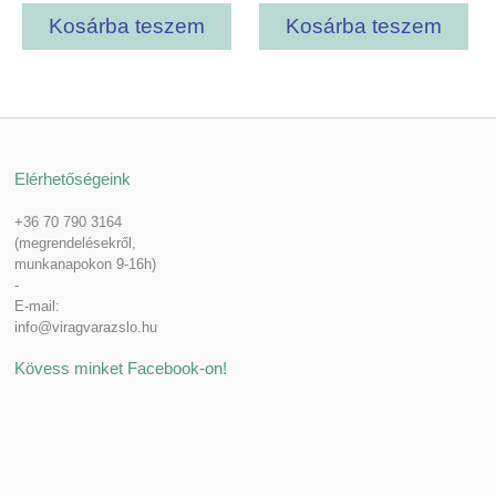
Kosárba teszem
Kosárba teszem
Elérhetőségeink
+36 70 790 3164
(megrendelésekről,
munkanapokon 9-16h)
-
E-mail:
info@viragvarazslo.hu
Kövess minket Facebook-on!