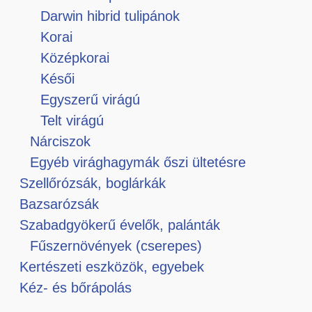
Darwin hibrid tulipánok
Korai
Középkorai
Késői
Egyszerű virágú
Telt virágú
Nárciszok
Egyéb virághagymák őszi ültetésre
Szellőrózsák, boglárkák
Bazsarózsák
Szabadgyökerű évelők, palánták
Fűszernövények (cserepes)
Kertészeti eszközök, egyebek
Kéz- és bőrápolás