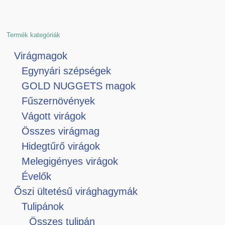
Termék kategóriák
Virágmagok
Egynyári szépségek
GOLD NUGGETS magok
Fűszernövények
Vágott virágok
Összes virágmag
Hidegtűrő virágok
Melegigényes virágok
Évelők
Őszi ültetésű virághagymák
Tulipánok
Összes tulipán