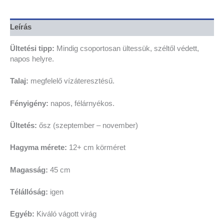
Leírás
Ültetési tipp:
Mindig csoportosan ültessük, széltől védett,
napos helyre.
Talaj:
megfelelő vízáteresztésű.
Fényigény:
napos, félárnyékos.
Ültetés:
ősz (szeptember – november)
Hagyma mérete:
12+ cm körméret
Magasság:
45 cm
Télállóság:
igen
Egyéb:
Kiváló vágott virág