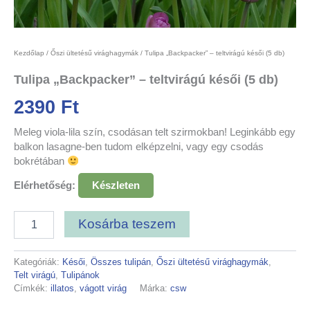
Kezdőlap
/
Őszi ültetésű virághagymák
/ Tulipa „Backpacker” – teltvirágú késői (5 db)
Tulipa „Backpacker” – teltvirágú késői (5 db)
2390
Ft
Meleg viola-lila szín, csodásan telt szirmokban! Leginkább egy
balkon lasagne-ben tudom elképzelni, vagy egy csodás
bokrétában
Elérhetőség:
Készleten
Kosárba teszem
Kategóriák:
Késői
,
Összes tulipán
,
Őszi ültetésű virághagymák
,
Telt virágú
,
Tulipánok
Címkék:
illatos
,
vágott virág
Márka:
csw