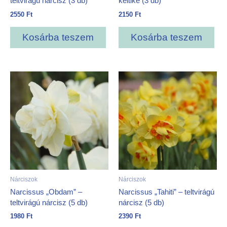
teltvirágú nárcisz (3 db)
keltike (3 db)
2550
Ft
2150
Ft
Kosárba teszem
Kosárba teszem
Nárciszok
Nárciszok
Narcissus „Obdam” –
Narcissus „Tahiti” – teltvirágú
teltvirágú nárcisz (5 db)
nárcisz (5 db)
1980
Ft
2390
Ft