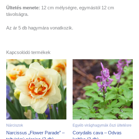
Ültetés menete:
12 cm mélységre, egymástól 12 cm
távolságra.
Az ár 5 db hagymára vonatkozik.
Kapcsolódó termékek
Nárciszok
Egyéb virághagymák őszi ültetésre
Narcissus „Flower Parade” –
Corydalis cava – Odvas