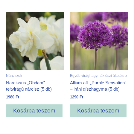
Nárciszok
Egyéb virághagymák őszi ültetésre
Narcissus „Obdam” –
Allium afl. „Purple Sensation”
teltvirágú nárcisz (5 db)
– iráni díszhagyma (5 db)
1980
Ft
1290
Ft
Kosárba teszem
Kosárba teszem