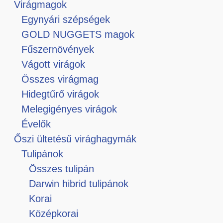
Virágmagok
Egynyári szépségek
GOLD NUGGETS magok
Fűszernövények
Vágott virágok
Összes virágmag
Hidegtűrő virágok
Melegigényes virágok
Évelők
Őszi ültetésű virághagymák
Tulipánok
Összes tulipán
Darwin hibrid tulipánok
Korai
Középkorai