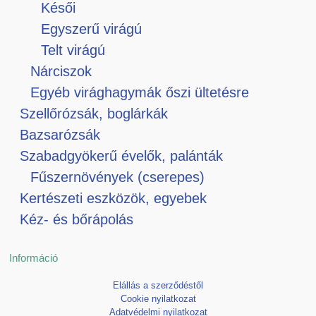
Késői
Egyszerű virágú
Telt virágú
Nárciszok
Egyéb virághagymák őszi ültetésre
Szellőrózsák, boglárkák
Bazsarózsák
Szabadgyökerű évelők, palánták
Fűszernövények (cserepes)
Kertészeti eszközök, egyebek
Kéz- és bőrápolás
Információ
Elállás a szerződéstől
Cookie nyilatkozat
Adatvédelmi nyilatkozat