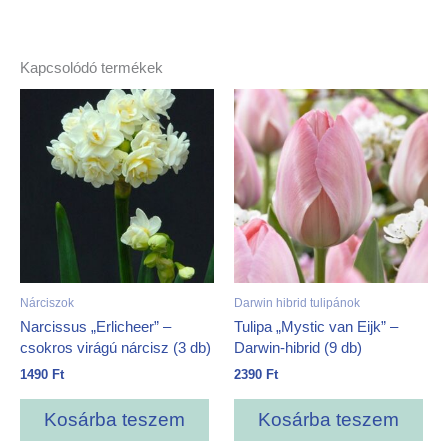
Kapcsolódó termékek
Nárciszok
Darwin hibrid tulipánok
Narcissus „Erlicheer” –
Tulipa „Mystic van Eijk” –
csokros virágú nárcisz (3 db)
Darwin-hibrid (9 db)
1490
Ft
2390
Ft
Kosárba teszem
Kosárba teszem