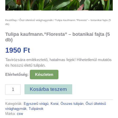
Kezdőlap
/
Őszi ültetésű virághagymák
/ Tulipa kaufmann.”Floresta” – botanikai fajta (5
db)
Tulipa kaufmann.”Floresta” – botanikai fajta (5
db)
1950
Ft
Tavirózsára emlékeztető, hatalmas fejek! Hihetetlenül mutatós
és hosszú életű tulipán.
Elérhetőség:
Készleten
Kosárba teszem
Kategóriák:
Egyszerű virágú
,
Korai
,
Összes tulipán
,
Őszi ültetésű
virághagymák
,
Tulipánok
Márka:
csw