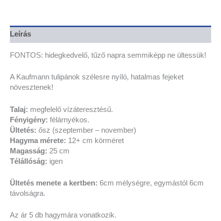
Leírás
FONTOS: hidegkedvelő, tűző napra semmiképp ne ültessük!
A Kaufmann tulipánok szélesre nyíló, hatalmas fejeket
növesztenek!
T
alaj:
megfelelő vízáteresztésű.
Fényigény:
félárnyékos.
Ültetés:
ősz (szeptember – november)
Hagyma mérete:
12+ cm körméret
Magasság:
25 cm
Télállóság:
igen
Ültetés menete a kertben:
6cm mélységre, egymástól 6cm
távolságra.
Az ár 5 db hagymára vonatkozik.