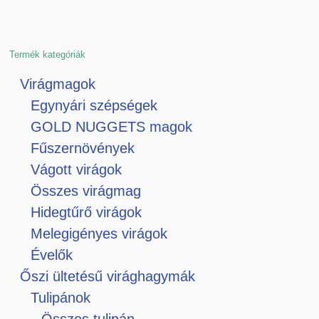
Termék kategóriák
Virágmagok
Egynyári szépségek
GOLD NUGGETS magok
Fűszernövények
Vágott virágok
Összes virágmag
Hidegtűrő virágok
Melegigényes virágok
Évelők
Őszi ültetésű virághagymák
Tulipánok
Összes tulipán