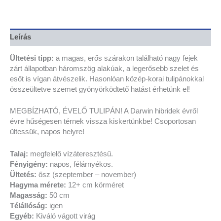
Leírás
Ültetési tipp:
a
magas, erős szárakon található nagy fejek
zárt állapotban háromszög alakúak,
a legerősebb szelet és
esőt is vígan átvészelik
. Hasonlóan közép-korai tulipánokkal
összeültetve szemet gyönyörködtető hatást érhetünk el!
MEGBÍZHATÓ, ÉVELŐ TULIPÁN! A Darwin hibridek évről
évre hűségesen térnek vissza kiskertünkbe!
Csoportosan
ültessük, napos helyre!
Talaj:
megfelelő vízáteresztésű.
Fényigény:
napos, félárnyékos.
Ültetés:
ősz (szeptember – november)
Hagyma mérete:
12+ cm körméret
Magasság:
50 cm
Télállóság:
igen
Egyéb:
Kiváló vágott virág