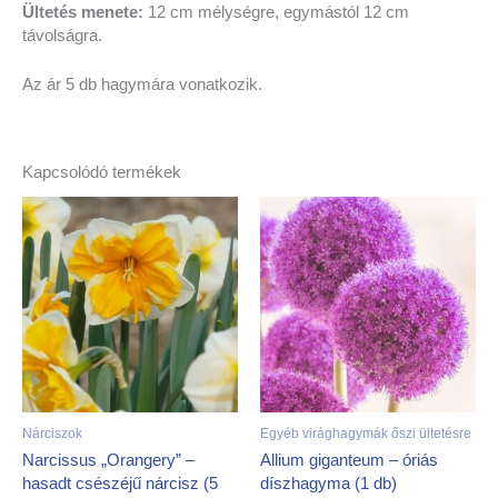
Ültetés menete:
12 cm mélységre, egymástól 12 cm
távolságra.
Az ár 5 db hagymára vonatkozik.
Kapcsolódó termékek
Nárciszok
Egyéb virághagymák őszi ültetésre
Narcissus „Orangery” –
Allium giganteum – óriás
hasadt csészéjű nárcisz (5
díszhagyma (1 db)