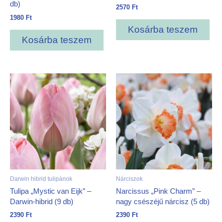
db)
2570
Ft
1980
Ft
Kosárba teszem
Kosárba teszem
Darwin hibrid tulipánok
Nárciszok
Tulipa „Mystic van Eijk” –
Narcissus „Pink Charm” –
Darwin-hibrid (9 db)
nagy csészéjű nárcisz (5 db)
2390
Ft
2390
Ft