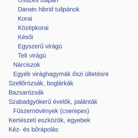
Darwin hibrid tulipánok
Korai
Középkorai
Késői
Egyszerű virágú
Telt virágú
Nárciszok
Egyéb virághagymák őszi ültetésre
Szellőrózsák, boglárkák
Bazsarózsák
Szabadgyökerű évelők, palánták
Fűszernövények (cserepes)
Kertészeti eszközök, egyebek
Kéz- és bőrápolás