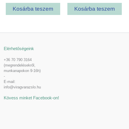
Kosárba teszem
Kosárba teszem
Elérhetőségeink
+36 70 790 3164
(megrendelésekről,
munkanapokon 9-16h)
-
E-mail:
info@viragvarazslo.hu
Kövess minket Facebook-on!