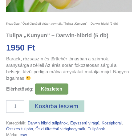
Kezdőlap
/
Őszi ültetésű virághagymák
/ Tulipa „Kunyun” – Darwin-hibrid (5 db)
Tulipa „Kunyun” – Darwin-hibrid (5 db)
1950
Ft
Barack, rózsaszín és törtfehér tónusban a szirmok,
aranysárga széllel! Az érés során fokozatosan sárgul a
belseje, kívül pedig a málna árnyalatait mutatja majd. Nagyon
izgalmas
Elérhetőség:
Készleten
Kosárba teszem
Kategóriák:
Darwin hibrid tulipánok
,
Egyszerű virágú
,
Középkorai
,
Összes tulipán
,
Őszi ültetésű virághagymák
,
Tulipánok
Márka:
csw