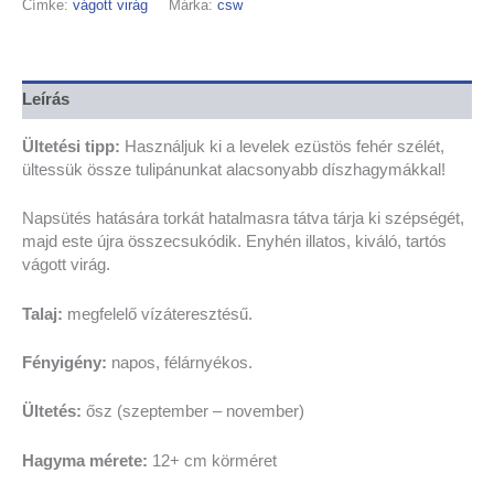
Címke:
vágott virág
Márka:
csw
Leírás
Ültetési tipp:
Használjuk ki a levelek ezüstös fehér szélét,
ültessük össze tulipánunkat alacsonyabb díszhagymákkal!
Napsütés hatására torkát hatalmasra tátva tárja ki szépségét,
majd este újra összecsukódik. Enyhén illatos, kiváló, tartós
vágott virág.
Talaj:
megfelelő vízáteresztésű.
Fényigény:
napos, félárnyékos.
Ültetés:
ősz (szeptember – november)
Hagyma mérete:
12+ cm körméret