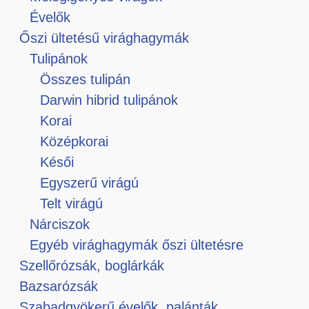
Évelők
Őszi ültetésű virághagymák
Tulipánok
Összes tulipán
Darwin hibrid tulipánok
Korai
Középkorai
Késői
Egyszerű virágú
Telt virágú
Nárciszok
Egyéb virághagymák őszi ültetésre
Szellőrózsák, boglárkák
Bazsarózsák
Szabadgyökerű évelők, palánták