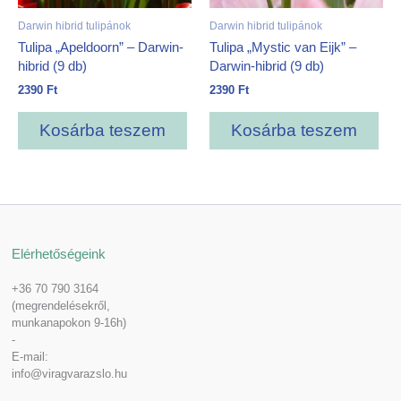
Darwin hibrid tulipánok
Darwin hibrid tulipánok
Tulipa „Apeldoorn” – Darwin-
Tulipa „Mystic van Eijk” –
hibrid (9 db)
Darwin-hibrid (9 db)
2390
Ft
2390
Ft
Kosárba teszem
Kosárba teszem
Elérhetőségeink
+36 70 790 3164
(megrendelésekről,
munkanapokon 9-16h)
-
E-mail:
info@viragvarazslo.hu