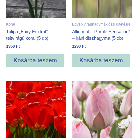
Korai
Egyéb virághagymák őszi ültetésre
Tulipa „Foxy Foxtrot” –
Allium afl. „Purple Sensation”
teltvirágú korai (5 db)
– iráni díszhagyma (5 db)
1950
Ft
1290
Ft
Kosárba teszem
Kosárba teszem