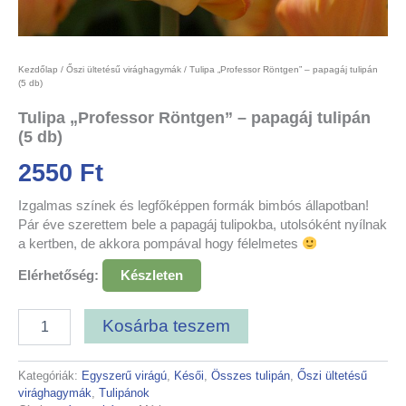
Kezdőlap
/
Őszi ültetésű virághagymák
/ Tulipa „Professor Röntgen” – papagáj tulipán
(5 db)
Tulipa „Professor Röntgen” – papagáj tulipán
(5 db)
2550
Ft
Izgalmas színek és legfőképpen formák bimbós állapotban!
Pár éve szerettem bele a papagáj tulipokba, utolsóként nyílnak
a kertben, de akkora pompával hogy félelmetes
Elérhetőség:
Készleten
Kosárba teszem
Kategóriák:
Egyszerű virágú
,
Késői
,
Összes tulipán
,
Őszi ültetésű
virághagymák
,
Tulipánok