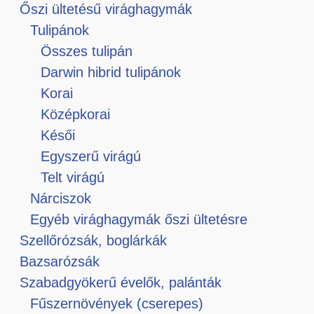
Őszi ültetésű virághagymák
Tulipánok
Összes tulipán
Darwin hibrid tulipánok
Korai
Középkorai
Késői
Egyszerű virágú
Telt virágú
Nárciszok
Egyéb virághagymák őszi ültetésre
Szellőrózsák, boglárkák
Bazsarózsák
Szabadgyökerű évelők, palánták
Fűszernövények (cserepes)