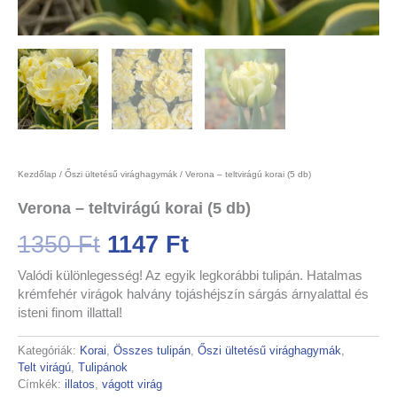
Kezdőlap
/
Őszi ültetésű virághagymák
/ Verona – teltvirágú korai (5 db)
Verona – teltvirágú korai (5 db)
1350
Ft
1147
Ft
Valódi különlegesség! Az egyik legkorábbi tulipán. Hatalmas
krémfehér virágok halvány tojáshéjszín sárgás árnyalattal és
isteni finom illattal!
Kategóriák:
Korai
,
Összes tulipán
,
Őszi ültetésű virághagymák
,
Telt virágú
,
Tulipánok
Címkék:
illatos
,
vágott virág