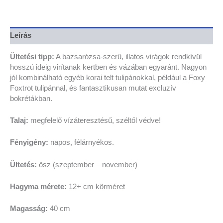
Leírás
Ültetési tipp:
A bazsarózsa-szerű, illatos virágok rendkívül
hosszú ideig virítanak kertben és vázában egyaránt. Nagyon
jól kombinálható egyéb korai telt tulipánokkal, például a Foxy
Foxtrot tulipánnal, és fantasztikusan mutat excluzív
bokrétákban.
Talaj:
megfelelő vízáteresztésű, széltől védve!
Fényigény:
napos, félárnyékos.
Ültetés:
ősz (szeptember – november)
Hagyma mérete:
12+ cm körméret
Magasság:
40 cm