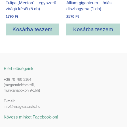
Tulipa „Menton” – egyszerű
Allium giganteum – óriás
virágú késői (5 db)
díszhagyma (1 db)
1790
Ft
2570
Ft
Kosárba teszem
Kosárba teszem
Elérhetőségeink
+36 70 790 3164
(megrendelésekről,
munkanapokon 9-16h)
-
E-mail:
info@viragvarazslo.hu
Kövess minket Facebook-on!