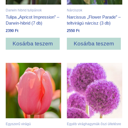
Darwin hibrid tulipánok
Nárciszok
Tulipa „Apricot Impression” –
Narcissus „Flower Parade” –
Darwin-hibrid (7 db)
teltvirágú nárcisz (3 db)
2390
Ft
2550
Ft
Kosárba teszem
Kosárba teszem
Egyszerű virágú
Egyéb virághagymák őszi ültetésre