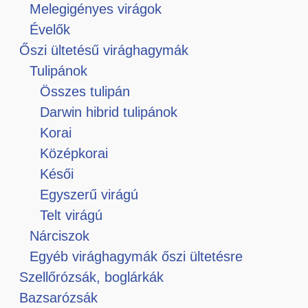
Melegigényes virágok
Évelők
Őszi ültetésű virághagymák
Tulipánok
Összes tulipán
Darwin hibrid tulipánok
Korai
Középkorai
Késői
Egyszerű virágú
Telt virágú
Nárciszok
Egyéb virághagymák őszi ültetésre
Szellőrózsák, boglárkák
Bazsarózsák