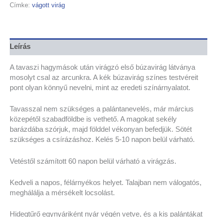
Címke:
vágott virág
Leírás
A tavaszi hagymások után virágzó első búzavirág látványa
mosolyt csal az arcunkra. A kék búzavirág színes testvéreit
pont olyan könnyű nevelni, mint az eredeti színárnyalatot.
Tavasszal nem szükséges a palántanevelés, már március
közepétől szabadföldbe is vethető. A magokat sekély
barázdába szórjuk, majd földdel vékonyan befedjük. Sötét
szükséges a csírázáshoz. Kelés 5-10 napon belül várható.
Vetéstől számított 60 napon belül várható a virágzás.
Kedveli a napos, félárnyékos helyet. Talajban nem válogatós,
meghálálja a mérsékelt locsolást.
Hidegtűrő egynyáriként nyár végén vetve, és a kis palántákat