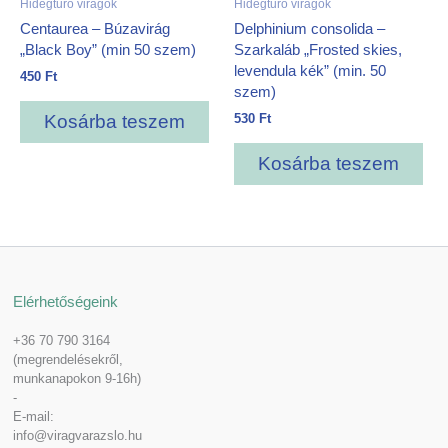
Hidegtűrő virágok
Hidegtűrő virágok
Centaurea – Búzavirág
Delphinium consolida –
„Black Boy” (min 50 szem)
Szarkaláb „Frosted skies,
levendula kék” (min. 50
450
Ft
szem)
530
Ft
Kosárba teszem
Kosárba teszem
Elérhetőségeink
+36 70 790 3164
(megrendelésekről,
munkanapokon 9-16h)
-
E-mail:
info@viragvarazslo.hu