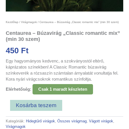
Kezdőlap
/
Virágmagok
/ Centaurea – Búzavirág „Classic romantic mix” (min 30 szem)
Centaurea – Búzavirág „Classic romantic mix”
(min 30 szem)
450
Ft
Egy hagyományos kedvenc, a szokványostól eltérő,
káprázatos színekben! A Classic Romantic búzavirág
színkeverék a rózsaszín számtalan árnyalatát vonultatja fel.
Kora nyári virágcsokrok romantikus színfoltja.
Elérhetőség:
Csak 1 maradt készleten
Kosárba teszem
Kategóriák:
Hidegtűrő virágok
,
Összes virágmag
,
Vágott virágok
,
Virágmagok