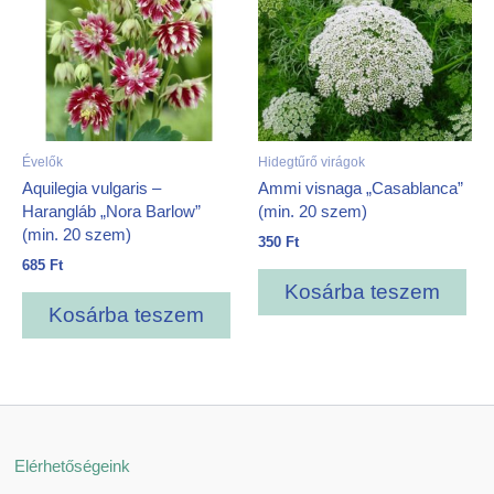
Évelők
Hidegtűrő virágok
Aquilegia vulgaris –
Ammi visnaga „Casablanca”
Harangláb „Nora Barlow”
(min. 20 szem)
(min. 20 szem)
350
Ft
685
Ft
Kosárba teszem
Kosárba teszem
Elérhetőségeink