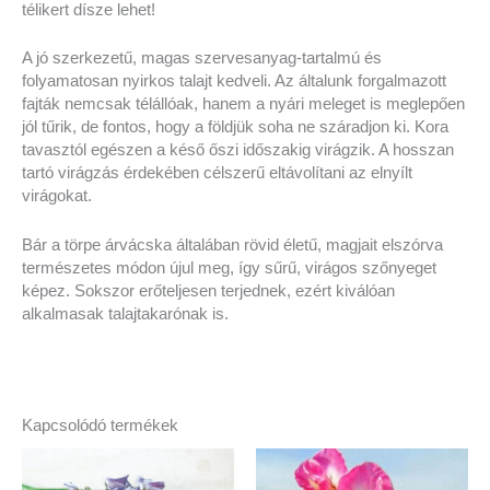
télikert dísze lehet!
A jó szerkezetű, magas szervesanyag-tartalmú és
folyamatosan nyirkos talajt kedveli. Az általunk forgalmazott
fajták nemcsak télállóak, hanem a nyári meleget is meglepően
jól tűrik, de fontos, hogy a földjük soha ne száradjon ki. Kora
tavasztól egészen a késő őszi időszakig virágzik. A hosszan
tartó virágzás érdekében célszerű eltávolítani az elnyílt
virágokat.
Bár a törpe árvácska általában rövid életű, magjait elszórva
természetes módon újul meg, így sűrű, virágos szőnyeget
képez. Sokszor erőteljesen terjednek, ezért kiválóan
alkalmasak talajtakarónak is.
Kapcsolódó termékek