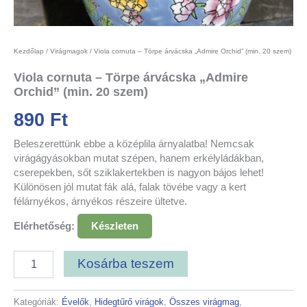
Kezdőlap
/
Virágmagok
/ Viola cornuta – Törpe árvácska „Admire Orchid” (min. 20 szem)
Viola cornuta – Törpe árvácska „Admire
Orchid” (min. 20 szem)
890
Ft
Beleszerettünk ebbe a középlila árnyalatba! Nemcsak
virágágyásokban mutat szépen, hanem erkélyládákban,
cserepekben, sőt sziklakertekben is nagyon bájos lehet!
Különösen jól mutat fák alá, falak tövébe vagy a kert
félárnyékos, árnyékos részeire ültetve.
Elérhetőség:
Készleten
Kosárba teszem
Kategóriák:
Évelők
,
Hidegtűrő virágok
,
Összes virágmag
,