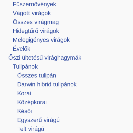
Fűszernövények
Vágott virágok
Összes virágmag
Hidegtűrő virágok
Melegigényes virágok
Évelők
Őszi ültetésű virághagymák
Tulipánok
Összes tulipán
Darwin hibrid tulipánok
Korai
Középkorai
Késői
Egyszerű virágú
Telt virágú