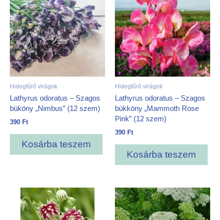
Hidegtűrő virágok
Hidegtűrő virágok
Lathyrus odoratus – Szagos
Lathyrus odoratus – Szagos
büköny „Nimbus” (12 szem)
bükköny „Mammoth Rose
Pink” (12 szem)
390
Ft
390
Ft
Kosárba teszem
Kosárba teszem