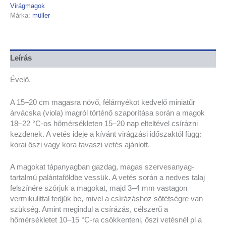
Virágmagok
Márka:
müller
Leírás
Évelő.
A 15–20 cm magasra növő, félárnyékot kedvelő miniatűr
árvácska (viola) magról történő szaporítása során a magok
18–22 °C-os hőmérsékleten 15–20 nap elteltével csírázni
kezdenek. A vetés ideje a kívánt virágzási időszaktól függ:
korai őszi vagy kora tavaszi vetés ajánlott.
A magokat tápanyagban gazdag, magas szervesanyag-
tartalmú palántaföldbe vessük. A vetés során a nedves talaj
felszínére szórjuk a magokat, majd 3–4 mm vastagon
vermikulittal fedjük be, mivel a csírázáshoz sötétségre van
szükség. Amint megindul a csírázás, célszerű a
hőmérsékletet 10–15 °C-ra csökkenteni, őszi vetésnél pl a