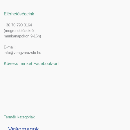
Elérhetőségeink
+36 70 790 3164
(megrendelésekről,
munkanapokon 9-16h)
-
E-mail:
info@viragvarazslo.hu
Kövess minket Facebook-on!
Termék kategóriák
Virágmagok