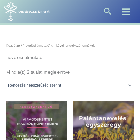
Sorted
Skip
by
Search
to
popularity
content
Kezdőlap
/ “nevelési útmutató” címkével rendelkező termékek
nevelési útmutató
Mind a(z) 2 találat megjelenítve