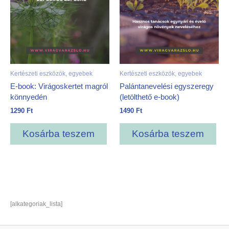
Kertészeti eszközök, egyebek
Kertészeti eszközök, egyebek
E-book: Virágoskertet magról
Palántanevelési egyszeregy
könnyedén
(letölthető e-book)
1290
Ft
1490
Ft
Kosárba teszem
Kosárba teszem
[alkategoriak_lista]