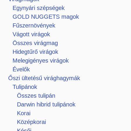
Egynyári szépségek
GOLD NUGGETS magok
Fűszernövények
Vágott virágok
Összes virágmag
Hidegtűrő virágok
Melegigényes virágok
Évelők
Őszi ültetésű virághagymák
Tulipánok
Összes tulipán
Darwin hibrid tulipánok
Korai
Középkorai
Késői