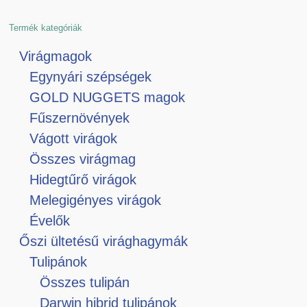
Termék kategóriák
Virágmagok
Egynyári szépségek
GOLD NUGGETS magok
Fűszernövények
Vágott virágok
Összes virágmag
Hidegtűrő virágok
Melegigényes virágok
Évelők
Őszi ültetésű virághagymák
Tulipánok
Összes tulipán
Darwin hibrid tulipánok