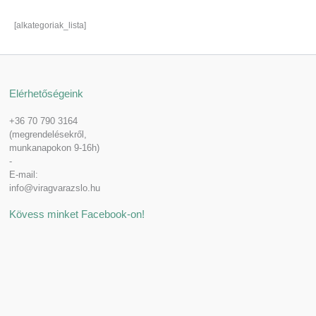
[alkategoriak_lista]
Elérhetőségeink
+36 70 790 3164
(megrendelésekről,
munkanapokon 9-16h)
-
E-mail:
info@viragvarazslo.hu
Kövess minket Facebook-on!