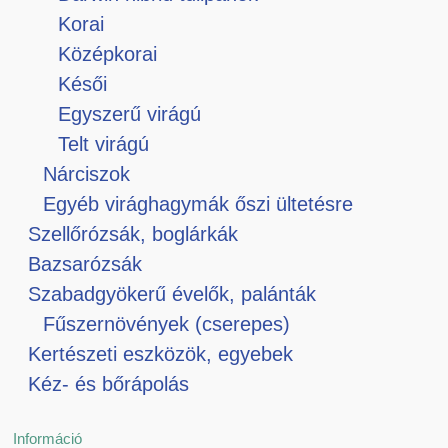
Korai
Középkorai
Késői
Egyszerű virágú
Telt virágú
Nárciszok
Egyéb virághagymák őszi ültetésre
Szellőrózsák, boglárkák
Bazsarózsák
Szabadgyökerű évelők, palánták
Fűszernövények (cserepes)
Kertészeti eszközök, egyebek
Kéz- és bőrápolás
Információ