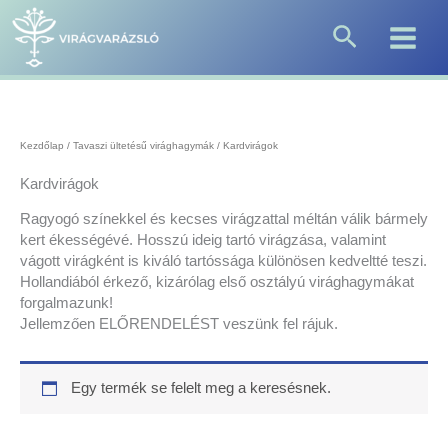
Skip
Search
to
content
Kezdőlap
/
Tavaszi ültetésű virághagymák
/ Kardvirágok
Kardvirágok
Ragyogó színekkel és kecses virágzattal méltán válik bármely
kert ékességévé. Hosszú ideig tartó virágzása, valamint
vágott virágként is kiváló tartóssága különösen kedveltté teszi.
Hollandiából érkező, kizárólag első osztályú virághagymákat
forgalmazunk!
Jellemzően ELŐRENDELÉST veszünk fel rájuk.
Egy termék se felelt meg a keresésnek.