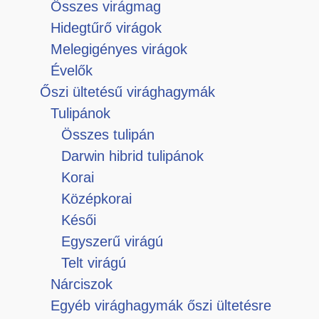
Összes virágmag
Hidegtűrő virágok
Melegigényes virágok
Évelők
Őszi ültetésű virághagymák
Tulipánok
Összes tulipán
Darwin hibrid tulipánok
Korai
Középkorai
Késői
Egyszerű virágú
Telt virágú
Nárciszok
Egyéb virághagymák őszi ültetésre