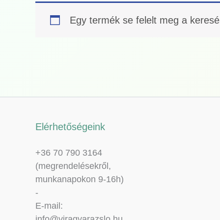
Egy termék se felelt meg a keres
Elérhetőségeink
+36 70 790 3164
(megrendelésekről,
munkanapokon 9-16h)
-
E-mail:
info@viragvarazslo.hu