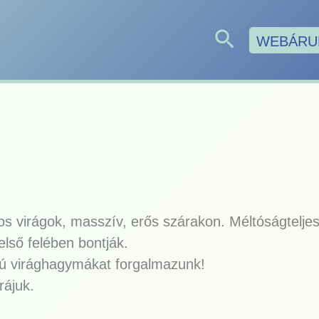
Search
WEBÁRU
s virágok, masszív, erős szárakon. Méltóságtelje
lső felében bontják.
lyú virághagymákat forgalmazunk!
ájuk.