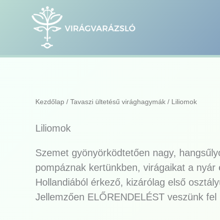
Skip
to
content
Kezdőlap
/
Tavaszi ültetésű virághagymák
/ Liliomok
Liliomok
Szemet gyönyörködtetően nagy, hangsűlyo
pompáznak kertünkben, virágaikat a nyár e
Hollandiából érkező, kizárólag első osztá
Jellemzően ELŐRENDELÉST veszünk fel r