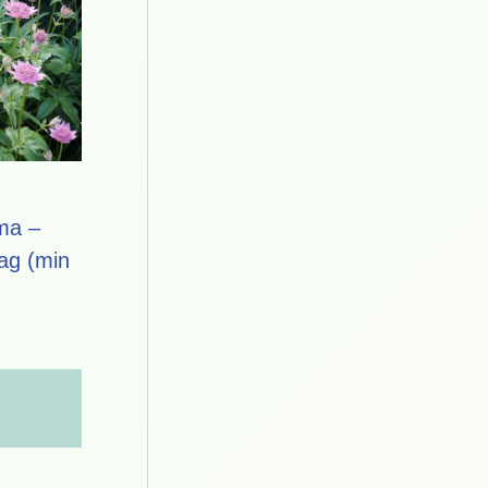
ma –
lag (min