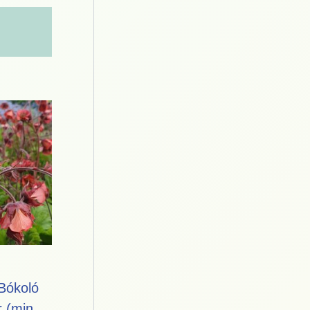
Bókoló
 (min.