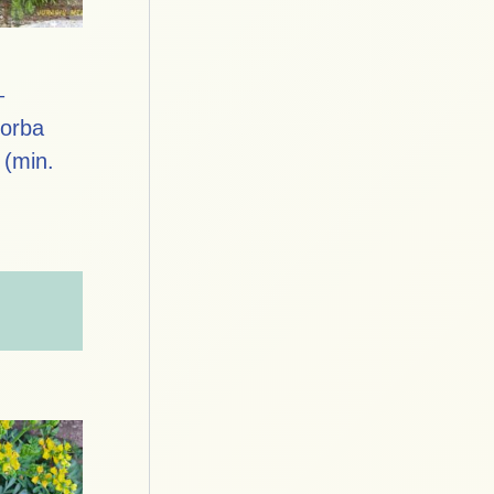
–
sorba
 (min.