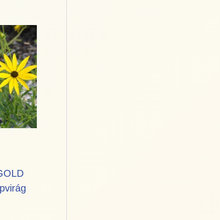
 GOLD
pvirág