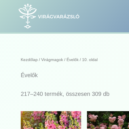
Sorted
Skip
by
to
populari
content
Kezdőlap
/
Virágmagok
/
Évelők
/ 10. oldal
Évelők
217–240 termék, összesen 309 db