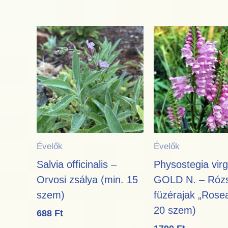
Évelők
Évelők
Salvia officinalis –
Physostegia virg
Orvosi zsálya (min. 15
GOLD N. – Róz
szem)
füzérajak „Rosea
20 szem)
688
Ft