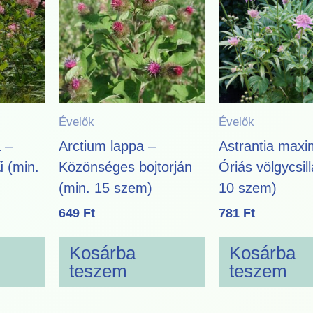
Évelők
Évelők
a –
Arctium lappa –
Astrantia maxi
 (min.
Közönséges bojtorján
Óriás völgycsil
(min. 15 szem)
10 szem)
649
Ft
781
Ft
Kosárba
Kosárba
teszem
teszem