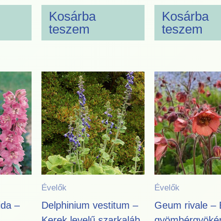
Kosárba
Kosárba
teszem
teszem
Évelők
Évelők
ida –
Delphinium vestitum –
Geum rivale – 
Kerek levelű szarkaláb
gyömbérgyökér