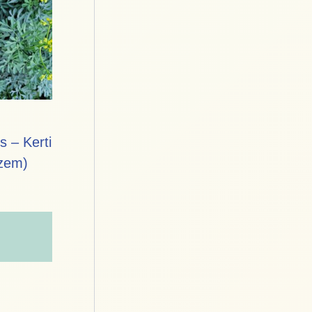
s – Kerti
szem)