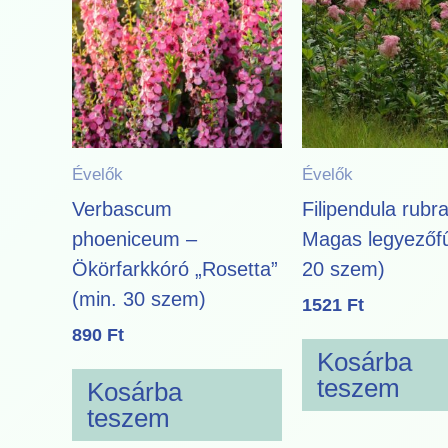
Évelők
Évelők
Verbascum
Filipendula rubr
phoeniceum –
Magas legyezőfű
Ökörfarkkóró „Rosetta”
20 szem)
(min. 30 szem)
1521
Ft
890
Ft
Kosárba
teszem
Kosárba
teszem