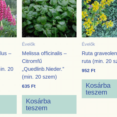
Évelők
Évelők
lus –
Melissa officinalis –
Ruta graveolen
Citromfű
ruta (min. 20 
in. 20
„Quedlinb.Nieder.”
952
Ft
(min. 20 szem)
Kosárba
635
Ft
teszem
Kosárba
teszem