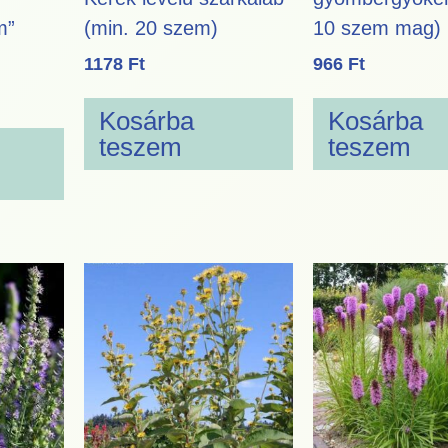
m”
(min. 20 szem)
10 szem mag)
1178
Ft
966
Ft
Kosárba
Kosárba
teszem
teszem