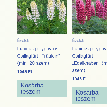
Évelők
Évelők
Lupinus polyphyllus –
Lupinus polyphyl
Csillagfürt „Fräulein”
Csillagfürt
(min. 20 szem)
„Edelknaben” (m
szem)
1045
Ft
1045
Ft
Kosárba
teszem
Kosárba
teszem