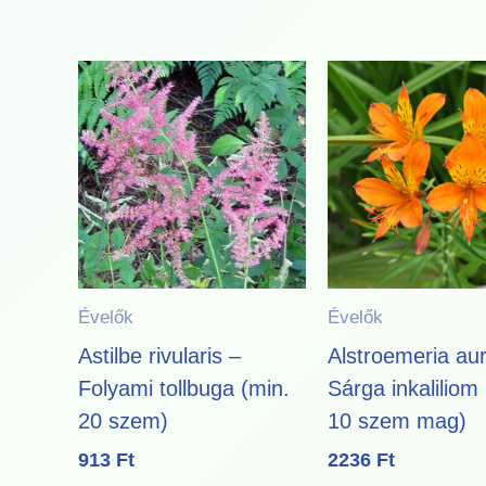
Évelők
Évelők
Astilbe rivularis –
Alstroemeria au
Folyami tollbuga (min.
Sárga inkaliliom
20 szem)
10 szem mag)
913
Ft
2236
Ft