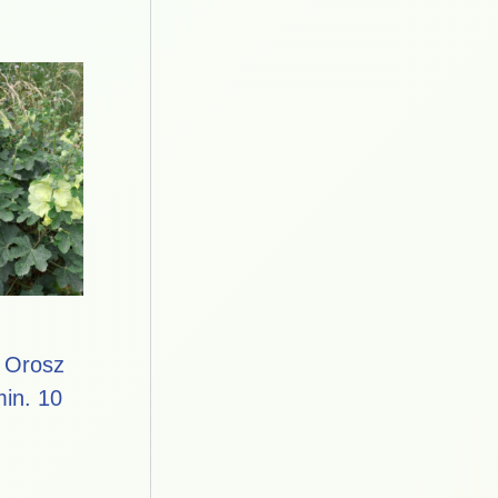
– Orosz
in. 10