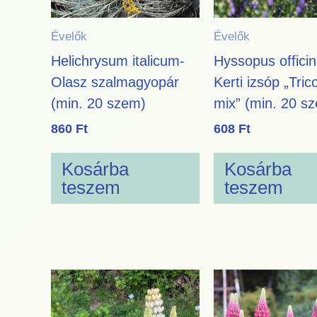
Évelők
Évelők
Helichrysum italicum-
Hyssopus officin
Olasz szalmagyopár
Kerti izsóp „Tric
(min. 20 szem)
mix” (min. 20 s
860
Ft
608
Ft
Kosárba
Kosárba
teszem
teszem