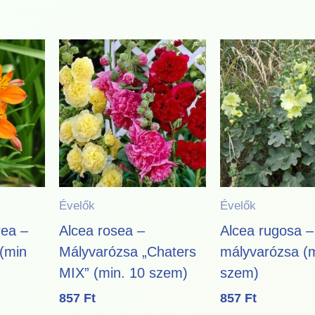
Évelők
Évelők
rea –
Alcea rosea –
Alcea rugosa 
 (min
Mályvarózsa „Chaters
mályvarózsa (m
MIX” (min. 10 szem)
szem)
857
Ft
857
Ft