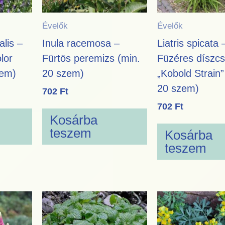
Évelők
Évelők
alis –
Inula racemosa –
Liatris spicata 
olor
Fürtös peremizs (min.
Füzéres díszc
zem)
20 szem)
„Kobold Strain”
20 szem)
702
Ft
702
Ft
Kosárba
teszem
Kosárba
teszem