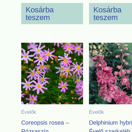
Kosárba
Kosárba
teszem
teszem
Évelők
Évelők
Coreopsis rosea –
Delphinium hybr
Rózsaszín
Évelő szarkaláb