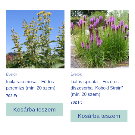
Évelők
Évelők
Inula racemosa – Fürtös
Liatris spicata – Füzéres
peremizs (min. 20 szem)
díszcsorba „Kobold Strain”
(min. 20 szem)
702
Ft
702
Ft
Kosárba teszem
Kosárba teszem