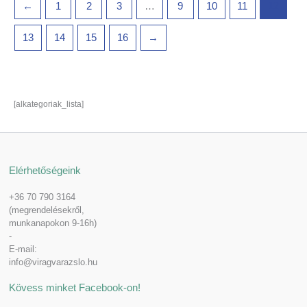
←
1
2
3
…
9
10
11
12
13
14
15
16
→
[alkategoriak_lista]
Elérhetőségeink
+36 70 790 3164
(megrendelésekről,
munkanapokon 9-16h)
-
E-mail:
info@viragvarazslo.hu
Kövess minket Facebook-on!