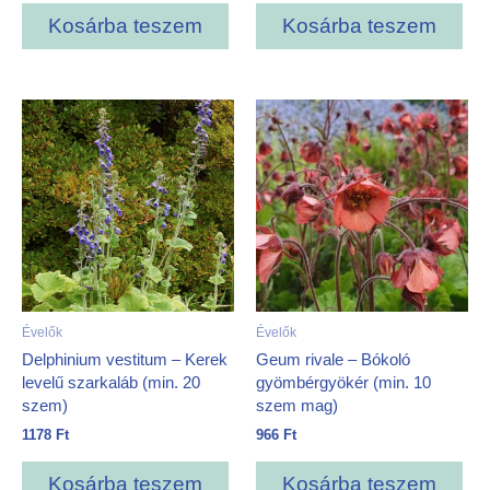
Kosárba teszem
Kosárba teszem
Évelők
Évelők
Delphinium vestitum – Kerek
Geum rivale – Bókoló
levelű szarkaláb (min. 20
gyömbérgyökér (min. 10
szem)
szem mag)
1178
Ft
966
Ft
Kosárba teszem
Kosárba teszem