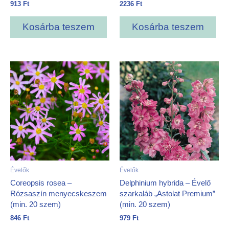
913
Ft
2236
Ft
Kosárba teszem
Kosárba teszem
Évelők
Évelők
Coreopsis rosea –
Delphinium hybrida – Évelő
Rózsaszín menyecskeszem
szarkaláb „Astolat Premium”
(min. 20 szem)
(min. 20 szem)
846
Ft
979
Ft