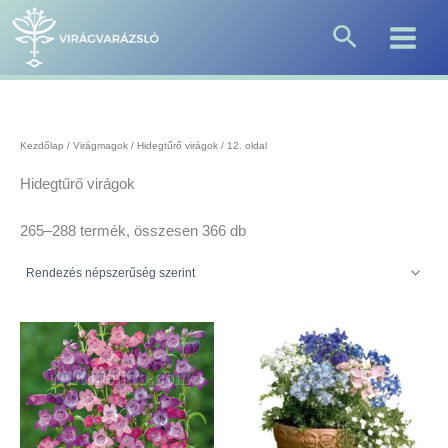
Sorted
Skip
by
Search
to
popularity
content
Kezdőlap
/
Virágmagok
/
Hidegtűrő virágok
/ 12. oldal
Hidegtűrő virágok
265–288 termék, összesen 366 db