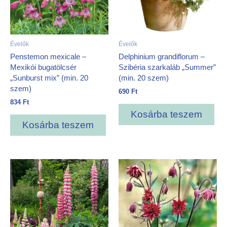
Évelők
Évelők
Penstemon mexicale –
Delphinium grandiflorum –
Mexikói bugatölcsér
Szibéria szarkaláb „Summer”
„Sunburst mix” (min. 20
(min. 20 szem)
szem)
690
Ft
834
Ft
Kosárba teszem
Kosárba teszem