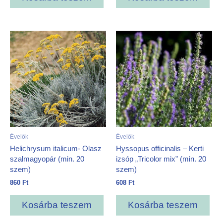
Évelők
Évelők
Helichrysum italicum- Olasz
Hyssopus officinalis – Kerti
szalmagyopár (min. 20
izsóp „Tricolor mix” (min. 20
szem)
szem)
860
Ft
608
Ft
Kosárba teszem
Kosárba teszem