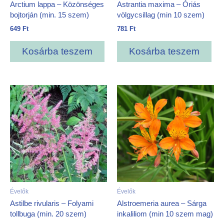
Arctium lappa – Közönséges
Astrantia maxima – Óriás
bojtorján (min. 15 szem)
völgycsillag (min 10 szem)
649
Ft
781
Ft
Kosárba teszem
Kosárba teszem
Évelők
Évelők
Astilbe rivularis – Folyami
Alstroemeria aurea – Sárga
tollbuga (min. 20 szem)
inkaliliom (min 10 szem mag)