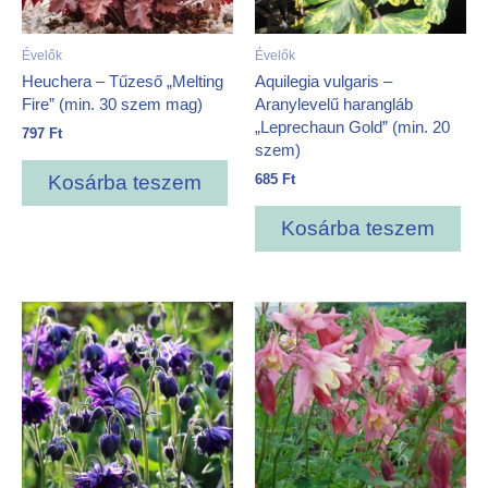
Évelők
Évelők
Heuchera – Tűzeső „Melting
Aquilegia vulgaris –
Fire” (min. 30 szem mag)
Aranylevelű harangláb
„Leprechaun Gold” (min. 20
797
Ft
szem)
685
Ft
Kosárba teszem
Kosárba teszem