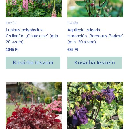
Évelők
Évelők
Lupinus polyphyllus –
Aquilegia vulgaris –
Csillagfürt „Chatelaine” (min.
Harangláb „Bordeaux Barlow”
20 szem)
(min. 20 szem)
1045
Ft
685
Ft
Kosárba teszem
Kosárba teszem