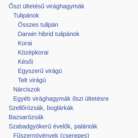
Őszi ültetésű virághagymák
Tulipánok
Összes tulipán
Darwin hibrid tulipánok
Korai
Középkorai
Késői
Egyszerű virágú
Telt virágú
Nárciszok
Egyéb virághagymák őszi ültetésre
Szellőrózsák, boglárkák
Bazsarózsák
Szabadgyökerű évelők, palánták
Fűszernövények (cserepes)