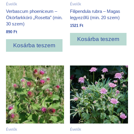
Évelők
Évelők
Verbascum phoeniceum –
Filipendula rubra – Magas
Ökörfarkkóró „Rosetta” (min.
legyezőfű (min. 20 szem)
30 szem)
1521
Ft
890
Ft
Kosárba teszem
Kosárba teszem
Évelők
Évelők