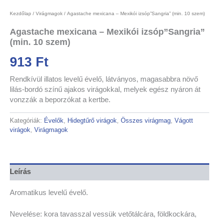
Kezdőlap
/
Virágmagok
/ Agastache mexicana – Mexikói izsóp”Sangria” (min. 10 szem)
Agastache mexicana – Mexikói izsóp”Sangria”
(min. 10 szem)
913
Ft
Rendkívül illatos levelű évelő, látványos, magasabbra növő
lilás-bordó színű ajakos virágokkal, melyek egész nyáron át
vonzzák a beporzókat a kertbe.
Kategóriák:
Évelők
,
Hidegtűrő virágok
,
Összes virágmag
,
Vágott
virágok
,
Virágmagok
Leírás
Aromatikus levelű évelő.
Nevelése: kora tavasszal vessük vetőtálcára, földkockára,