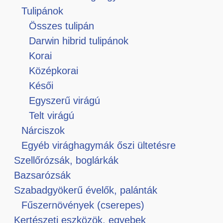
Tulipánok
Összes tulipán
Darwin hibrid tulipánok
Korai
Középkorai
Késői
Egyszerű virágú
Telt virágú
Nárciszok
Egyéb virághagymák őszi ültetésre
Szellőrózsák, boglárkák
Bazsarózsák
Szabadgyökerű évelők, palánták
Fűszernövények (cserepes)
Kertészeti eszközök, egyebek