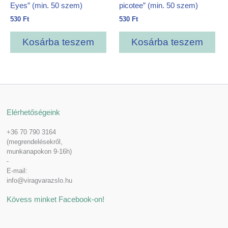
Eyes” (min. 50 szem)
picotee” (min. 50 szem)
530
Ft
530
Ft
Kosárba teszem
Kosárba teszem
Elérhetőségeink
+36 70 790 3164
(megrendelésekről,
munkanapokon 9-16h)
-
E-mail:
info@viragvarazslo.hu
Kövess minket Facebook-on!