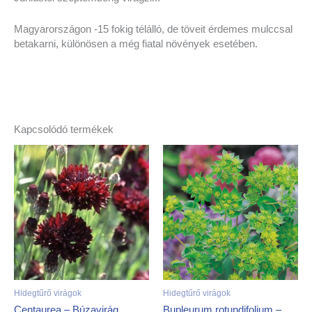
Magyarországon -15 fokig télálló, de töveit érdemes mulccsal
betakarni, különösen a még fiatal növények esetében.
Kapcsolódó termékek
Hidegtűrő virágok
Hidegtűrő virágok
Centaurea – Búzavirág
Bupleurum rotundifolium –