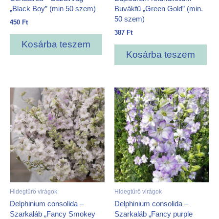
„Black Boy” (min 50 szem)
Buvákfű „Green Gold” (min.
50 szem)
450
Ft
387
Ft
Kosárba teszem
Kosárba teszem
Hidegtűrő virágok
Hidegtűrő virágok
Delphinium consolida –
Delphinium consolida –
Szarkaláb „Fancy Smokey
Szarkaláb „Fancy purple