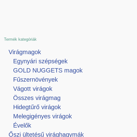
Termék kategóriák
Virágmagok
Egynyári szépségek
GOLD NUGGETS magok
Fűszernövények
Vágott virágok
Összes virágmag
Hidegtűrő virágok
Melegigényes virágok
Évelők
Őszi ültetésű virághagymák