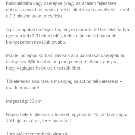
balkonládába vagy cserépbe (vagy az általam fejlesztett
doboz a dobozban módszerrel is tökéletesen nevelhető! – erről
a FB oldalon sokat mesélek).
A pici magokat ne fedjük be, fényre csírázik. 20 fok felett tartva
gyorsan kel (2-3 héten belül), kelés után kicsit hűvösebb
környezetben neveljük tovább.
Másfél hónapos korban ültessük át a palántákat cserepekbe,
és így neveljük tovább, míg meg nem erősödnek annyira,
hogy végleges helyükre ültessük őket.
Tökéletesen alkalmas a műanyag palackos téli vetésre is –
már kipróbáltam!
Magasság: 30 cm
Napos helyre ültessük a töveket, egymástól 40 cm távolságra.
Jól bírja a száraz, forró nyarakat!
Júniustól szeptemberig virágzik.