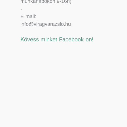
munkanapokon 9-16h)
-
E-mail:
info@viragvarazslo.hu
Kövess minket Facebook-on!