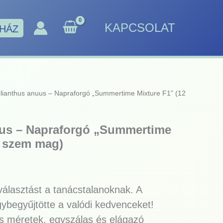
KAPCSOLAT
HÁZ
lianthus anuus – Napraforgó „Summertime Mixture F1” (12
uus – Napraforgó „Summertime
2 szem mag)
álasztást a tanácstalanoknak. A
begyűjtötte a valódi kedvenceket!
s méretek, egyszálas és elágazó