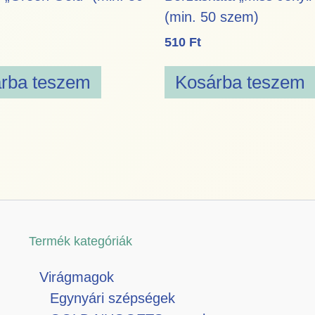
(min. 50 szem)
510
Ft
rba teszem
Kosárba teszem
Termék kategóriák
Virágmagok
Egynyári szépségek