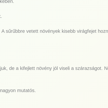
ekében.
k.
 A sűrűbbre vetett növények kisebb virágfejet hoz
juk, de a kifejlett növény jól viseli a szárazságo
 nagyon mutatós.