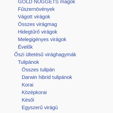
GOLD NUGGETS magok
Fűszernövények
Vágott virágok
Összes virágmag
Hidegtűrő virágok
Melegigényes virágok
Évelők
Őszi ültetésű virághagymák
Tulipánok
Összes tulipán
Darwin hibrid tulipánok
Korai
Középkorai
Késői
Egyszerű virágú