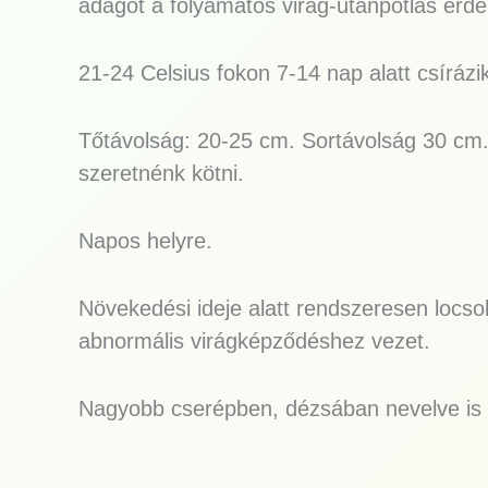
adagot a folyamatos virág-utánpótlás érd
21-24 Celsius fokon 7-14 nap alatt csírázi
Tőtávolság: 20-25 cm. Sortávolság 30 cm.
szeretnénk kötni.
Napos helyre.
Növekedési ideje alatt rendszeresen locsol
abnormális virágképződéshez vezet.
Nagyobb cserépben, dézsában nevelve is