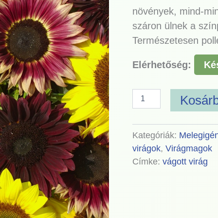
növények, mind-mi
száron ülnek a szín
Természetesen pol
Elérhetőség:
Ké
Kosár
Kategóriák:
Melegigén
virágok
,
Virágmagok
Címke:
vágott virág