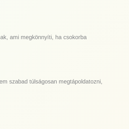
nak, ami megkönnyíti, ha csokorba
t. Nem szabad túlságosan megtápoldatozni,