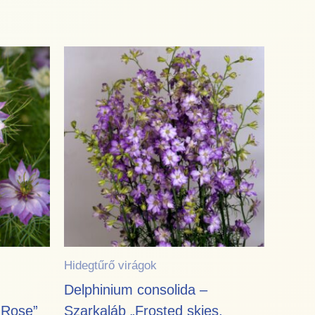
Hidegtűrő virágok
Delphinium consolida –
 Rose”
Szarkaláb „Frosted skies,