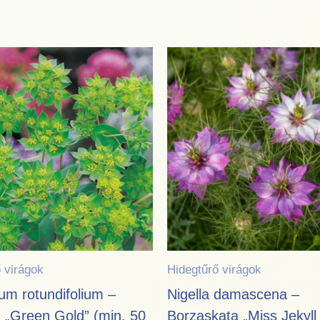
 virágok
Hidegtűrő virágok
um rotundifolium –
Nigella damascena –
 „Green Gold” (min. 50
Borzaskata „Miss Jekyll