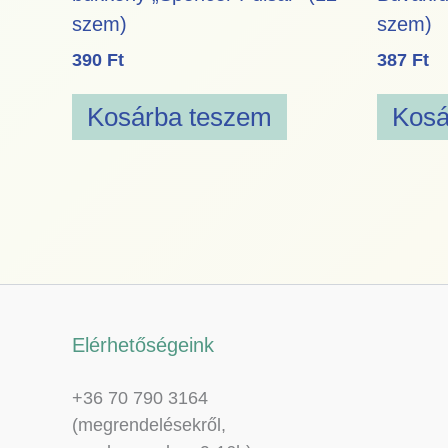
szem)
szem)
390
Ft
387
Ft
Kosárba teszem
Kosá
Elérhetőségeink
+36 70 790 3164
(megrendelésekről,