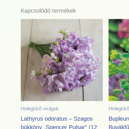
Kapcsolódó termékek
Hidegtűrő virágok
Hidegtűrő
Lathyrus odoratus – Szagos
Bupleur
bükköny „Spencer Pulsar” (12
Buvákfű