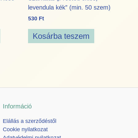
levendula kék” (min. 50 szem)
530
Ft
Kosárba teszem
Információ
Elállás a szerződéstől
Cookie nyilatkozat
Adatvédelmi nyilatkozat