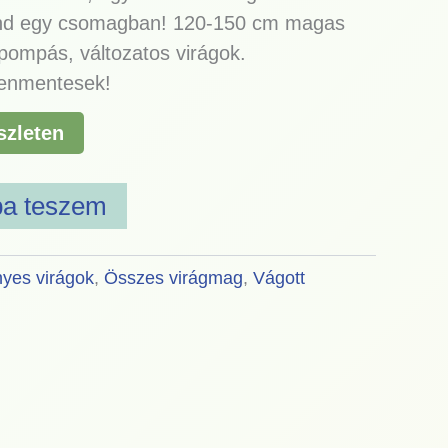
nd egy csomagban! 120-150 cm magas
pompás, változatos virágok.
lenmentesek!
szleten
ba teszem
yes virágok
,
Összes virágmag
,
Vágott