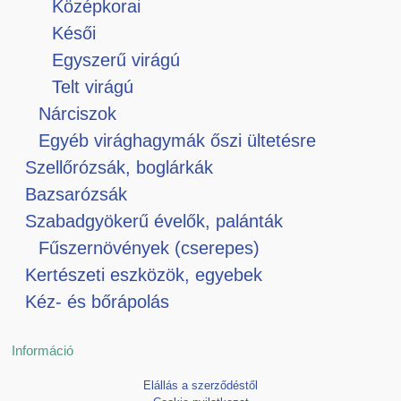
Középkorai
Késői
Egyszerű virágú
Telt virágú
Nárciszok
Egyéb virághagymák őszi ültetésre
Szellőrózsák, boglárkák
Bazsarózsák
Szabadgyökerű évelők, palánták
Fűszernövények (cserepes)
Kertészeti eszközök, egyebek
Kéz- és bőrápolás
Információ
Elállás a szerződéstől