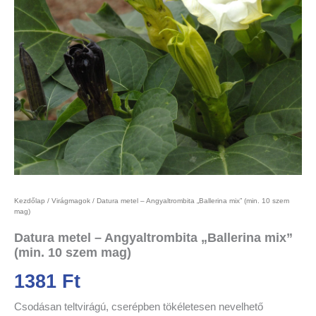
Kezdőlap
/
Virágmagok
/ Datura metel – Angyaltrombita „Ballerina mix” (min. 10 szem
mag)
Datura metel – Angyaltrombita „Ballerina mix”
(min. 10 szem mag)
1381
Ft
Csodásan teltvirágú, cserépben tökéletesen nevelhető