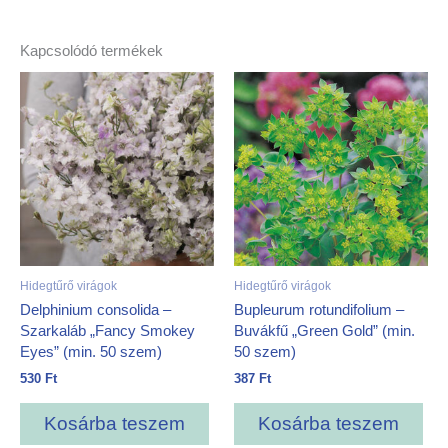
Kapcsolódó termékek
Hidegtűrő virágok
Hidegtűrő virágok
Delphinium consolida –
Bupleurum rotundifolium –
Szarkaláb „Fancy Smokey
Buvákfű „Green Gold” (min.
Eyes” (min. 50 szem)
50 szem)
530
Ft
387
Ft
Kosárba teszem
Kosárba teszem