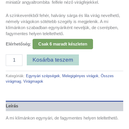
miniatűr angyaltrombita felfele néző virágfejekkel.
A színkeverékből fehér, halvány sárga és lila virág nevelhető,
némely virágokon sötétebb szegély is megjelenik. A mi
klímánkon szabadban egynyáriként neveljük, de cserépben,
fagymentes helyen teleltethető.
Elérhetőség:
Csak 6 maradt készleten
Kosárba teszem
Kategóriák:
Egynyári szépségek
,
Melegigényes virágok
,
Összes
virágmag
,
Virágmagok
Leírás
A mi klímánkon egynyári, de fagymentes helyen teleltethető.