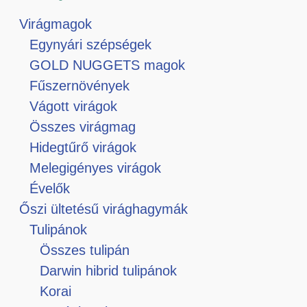
Virágmagok
Egynyári szépségek
GOLD NUGGETS magok
Fűszernövények
Vágott virágok
Összes virágmag
Hidegtűrő virágok
Melegigényes virágok
Évelők
Őszi ültetésű virághagymák
Tulipánok
Összes tulipán
Darwin hibrid tulipánok
Korai