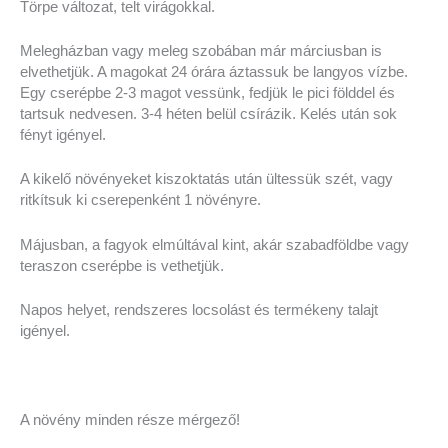
Törpe változat, telt virágokkal.
Melegházban vagy meleg szobában már márciusban is
elvethetjük. A magokat 24 órára áztassuk be langyos vízbe.
Egy cserépbe 2-3 magot vessünk, fedjük le pici földdel és
tartsuk nedvesen. 3-4 héten belül csírázik. Kelés után sok
fényt igényel.
A kikelő növényeket kiszoktatás után ültessük szét, vagy
ritkítsuk ki cserepenként 1 növényre.
Májusban, a fagyok elmúltával kint, akár szabadföldbe vagy
teraszon cserépbe is vethetjük.
Napos helyet, rendszeres locsolást és termékeny talajt
igényel.
A növény minden része mérgező!