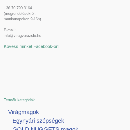
+36 70 790 3164
(megrendelésekről,
munkanapokon 9-16h)
-
E-mail:
info@viragvarazslo.hu
Kövess minket Facebook-on!
Termék kategóriák
Virágmagok
Egynyári szépségek
GOLD NUGGETS magok