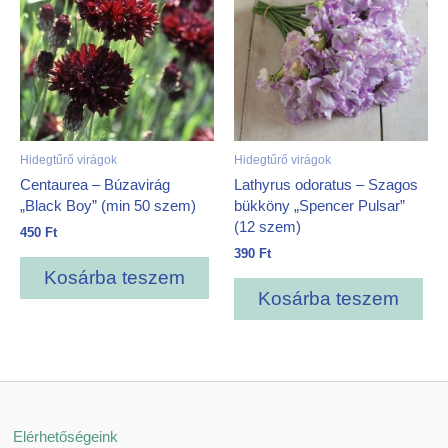
Hidegtűrő virágok
Hidegtűrő virágok
Centaurea – Búzavirág
Lathyrus odoratus – Szagos
„Black Boy” (min 50 szem)
bükköny „Spencer Pulsar”
(12 szem)
450
Ft
390
Ft
Kosárba teszem
Kosárba teszem
Elérhetőségeink