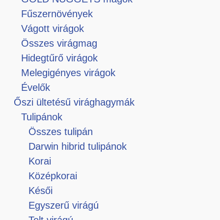
Fűszernövények
Vágott virágok
Összes virágmag
Hidegtűrő virágok
Melegigényes virágok
Évelők
Őszi ültetésű virághagymák
Tulipánok
Összes tulipán
Darwin hibrid tulipánok
Korai
Középkorai
Késői
Egyszerű virágú
Telt virágú