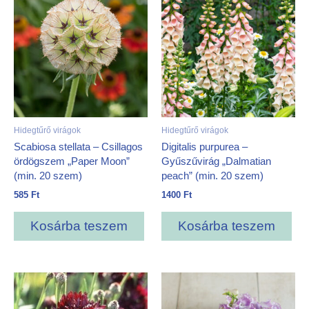
Hidegtűrő virágok
Hidegtűrő virágok
Scabiosa stellata – Csillagos
Digitalis purpurea –
ördögszem „Paper Moon”
Gyűszűvirág „Dalmatian
(min. 20 szem)
peach” (min. 20 szem)
585
Ft
1400
Ft
Kosárba teszem
Kosárba teszem