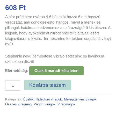
608
Ft
A bíor préri here nyáron 4-6 héten át hozza 6 cm hosszú
virágzatát, ami döngicséléstől hangos, mivel a méhek és
pillangók hatalmas kedvence ez a szárazságtűrő kis ékszer. A
legjobb, hogy gyökerein át nitrogénnel telíti a talajt, ezért
talajjavításra is kiváló. Természetes kertekben csodás látványt
nyújt.
Stephanie nevű nemesítése vibráló sötét pink és levendula
színekben díszít!
Elérhetőség:
Csak 5 maradt készleten
Kosárba teszem
Kategóriák:
Évelők
,
Hidegtűrő virágok
,
Melegigényes virágok
,
Összes virágmag
,
Vágott virágok
,
Virágmagok