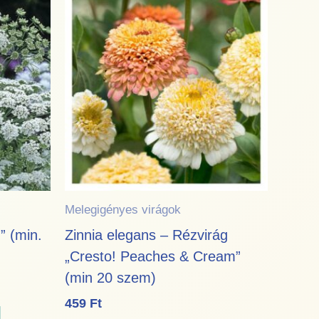
Melegigényes virágok
” (min.
Zinnia elegans – Rézvirág
„Cresto! Peaches & Cream”
(min 20 szem)
459
Ft