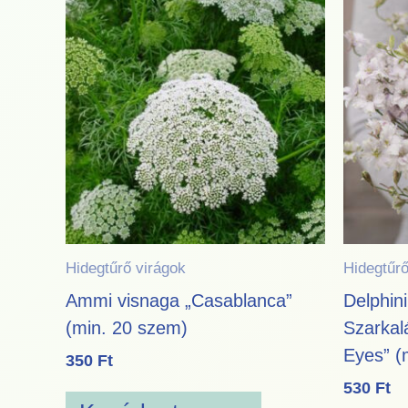
Hidegtűrő virágok
Hidegtűrő
Ammi visnaga „Casablanca”
Delphin
(min. 20 szem)
Szarkal
Eyes” (
350
Ft
530
Ft