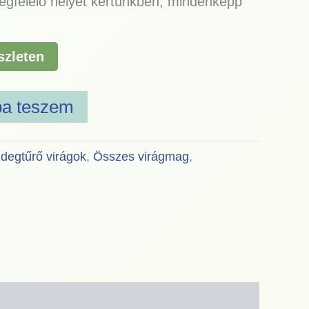
egfelelő helyet kertünkben, mindenképp
szleten
ba teszem
idegtűrő virágok
,
Összes virágmag
,