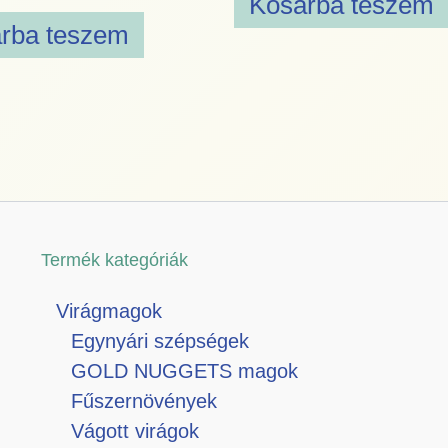
Kosárba teszem
rba teszem
Termék kategóriák
Virágmagok
Egynyári szépségek
GOLD NUGGETS magok
Fűszernövények
Vágott virágok