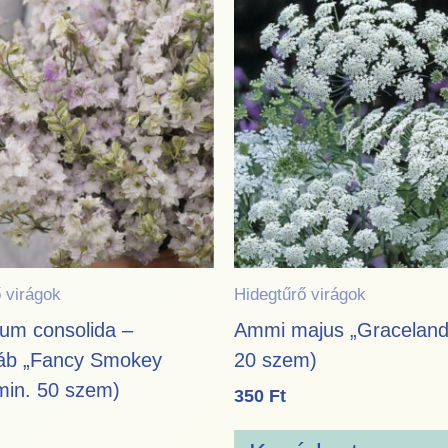
 virágok
Hidegtűrő virágok
ium consolida –
Ammi majus „Graceland
áb „Fancy Smokey
20 szem)
min. 50 szem)
350
Ft