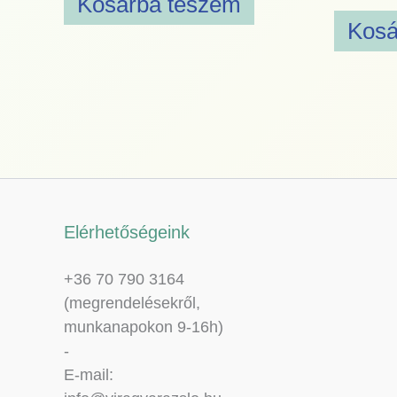
Kosárba teszem
Kosá
Elérhetőségeink
+36 70 790 3164
(megrendelésekről,
munkanapokon 9-16h)
-
E-mail: