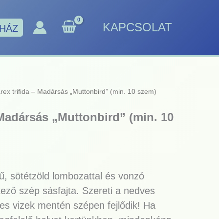
KAPCSOLAT
HÁZ
rex trifida – Madársás „Muttonbird” (min. 10 szem)
 Madársás „Muttonbird” (min. 10
ű, sötétzöld lombozattal és vonzó
ező szép sásfajta. Szereti a nedves
tes vizek mentén szépen fejlődik! Ha