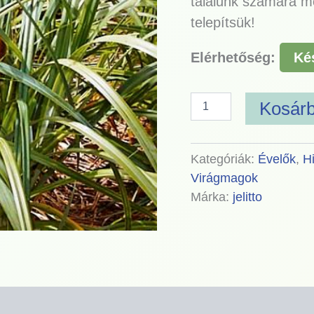
találunk számára m
telepítsük!
Elérhetőség:
Ké
Kosár
Kategóriák:
Évelők
,
H
Virágmagok
Márka:
jelitto