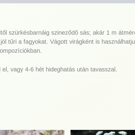
től szürkésbarnáig szineződő sás; akár 1 m átmérő
ól tűri a fagyokat. Vágott virágként is használhatju
kompozíciókban.
 el, vagy 4-6 hét hideghatás után tavasszal.