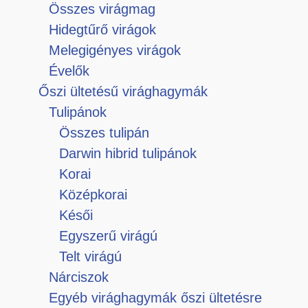
Összes virágmag
Hidegtűrő virágok
Melegigényes virágok
Évelők
Őszi ültetésű virághagymák
Tulipánok
Összes tulipán
Darwin hibrid tulipánok
Korai
Középkorai
Késői
Egyszerű virágú
Telt virágú
Nárciszok
Egyéb virághagymák őszi ültetésre