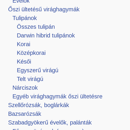
Évelők
Őszi ültetésű virághagymák
Tulipánok
Összes tulipán
Darwin hibrid tulipánok
Korai
Középkorai
Késői
Egyszerű virágú
Telt virágú
Nárciszok
Egyéb virághagymák őszi ültetésre
Szellőrózsák, boglárkák
Bazsarózsák
Szabadgyökerű évelők, palánták