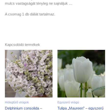
mulcs vastagságát tényleg ne sajnáljuk …
A csomag 1 db dáliát tartalmaz.
Kapcsolódó termékek
Hidegtűrő virágok
Egyszerű virágú
Delphinium consolida –
Tulipa „Maureen” – egyszerű