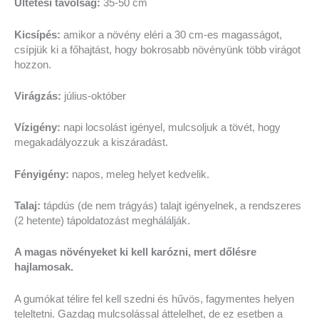
Ültetési távolság:
35-50 cm
Kicsípés:
amikor a növény eléri a 30 cm-es magasságot,
csípjük ki a főhajtást, hogy bokrosabb növényünk több virágot
hozzon.
Virágzás:
július-október
Vízigény:
napi locsolást igényel, mulcsoljuk a tövét, hogy
megakadályozzuk a kiszáradást.
Fényigény:
napos, meleg helyet kedvelik.
Talaj:
tápdús (de nem trágyás) talajt igényelnek, a rendszeres
(2 hetente) tápoldatozást meghálálják.
A magas növényeket ki kell karózni, mert dőlésre
hajlamosak.
A gumókat télire fel kell szedni és hűvös, fagymentes helyen
teleltetni. Gazdag mulcsolással áttelelhet, de ez esetben a