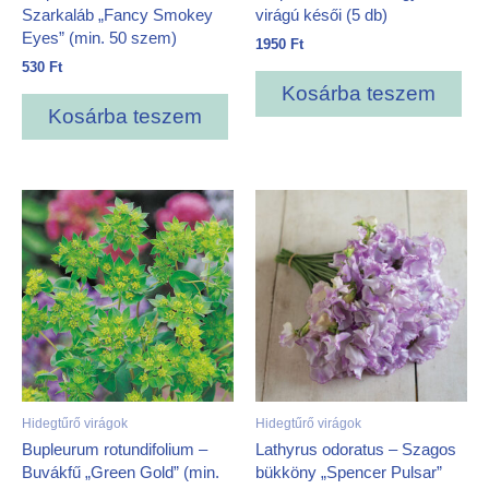
Szarkaláb „Fancy Smokey
virágú késői (5 db)
Eyes” (min. 50 szem)
1950
Ft
530
Ft
Kosárba teszem
Kosárba teszem
Hidegtűrő virágok
Hidegtűrő virágok
Bupleurum rotundifolium –
Lathyrus odoratus – Szagos
Buvákfű „Green Gold” (min.
bükköny „Spencer Pulsar”