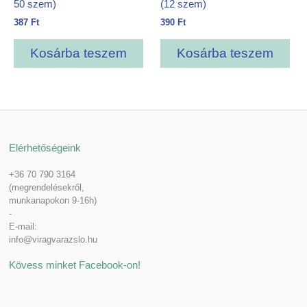
50 szem)
(12 szem)
387
Ft
390
Ft
Kosárba teszem
Kosárba teszem
Elérhetőségeink
+36 70 790 3164
(megrendelésekről,
munkanapokon 9-16h)
-
E-mail:
info@viragvarazslo.hu
Kövess minket Facebook-on!