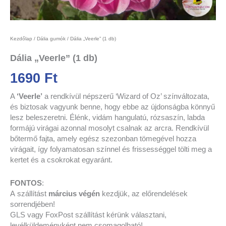
Kezdőlap
/
Dália gumók
/ Dália „Veerle” (1 db)
Dália „Veerle” (1 db)
1690
Ft
A
‘Veerle’
a rendkívül népszerű ‘Wizard of Oz’ színváltozata,
és biztosak vagyunk benne, hogy ebbe az újdonságba könnyű
lesz beleszeretni. Élénk, vidám hangulatú, rózsaszín, labda
formájú virágai azonnal mosolyt csalnak az arcra. Rendkívül
bőtermő fajta, amely egész szezonban tömegével hozza
virágait, így folyamatosan színnel és frissességgel tölti meg a
kertet és a csokrokat egyaránt.
FONTOS
:
A
szállítást
március végén
kezdjük,
az előrendelések
sorrendjében!
GLS vagy FoxPost szállítást kérünk választani,
levélküldeményként nem csomagolható!