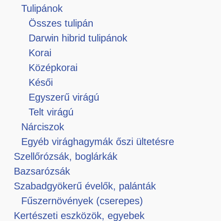
Tulipánok
Összes tulipán
Darwin hibrid tulipánok
Korai
Középkorai
Késői
Egyszerű virágú
Telt virágú
Nárciszok
Egyéb virághagymák őszi ültetésre
Szellőrózsák, boglárkák
Bazsarózsák
Szabadgyökerű évelők, palánták
Fűszernövények (cserepes)
Kertészeti eszközök, egyebek