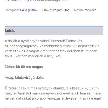
Kategória:
Dália gumók
Címke:
vágott virág
Márka:
meulder
Leírás
A dáliák a nyári ágyás valódi ékszerei! Forma- és
színgazdagságuknak köszönhetően rendkívül népszerűek a
kertészek és a vágott virág termesztők körében is, minden
típusú kertben megállják a helyüket.
Méret:
kb 90 cm magas
Virág:
labdavirágú dália
Ültetés:
csak a májusi fagyok elmúltával ültessük ki, 15 cm
mélyre. Áprilistól már cserépben előnevelhetjük fényes, meleg
helyen dáliáinkat a korábbi virágzás érdekében. Fagy ne érje!