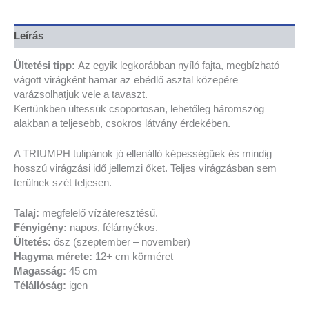
Leírás
Ültetési tipp:
Az egyik legkorábban nyíló fajta, megbízható
vágott virágként hamar az ebédlő asztal közepére
varázsolhatjuk vele a tavaszt.
Kertünkben ültessük csoportosan, lehetőleg háromszög
alakban a teljesebb, csokros látvány érdekében.
A TRIUMPH tulipánok jó ellenálló képességűek és mindig
hosszú virágzási idő jellemzi őket. T
eljes virágzásban sem
terülnek szét teljesen.
Talaj:
megfelelő vízáteresztésű.
Fényigény:
napos, félárnyékos.
Ültetés:
ősz (szeptember – november)
Hagyma mérete:
12+ cm körméret
Magasság:
45 cm
Télállóság:
igen