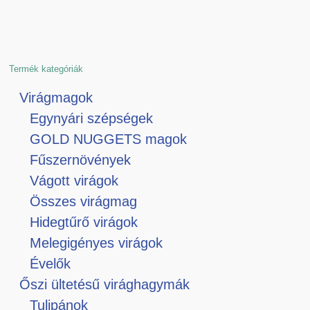
Termék kategóriák
Virágmagok
Egynyári szépségek
GOLD NUGGETS magok
Fűszernövények
Vágott virágok
Összes virágmag
Hidegtűrő virágok
Melegigényes virágok
Évelők
Őszi ültetésű virághagymák
Tulipánok