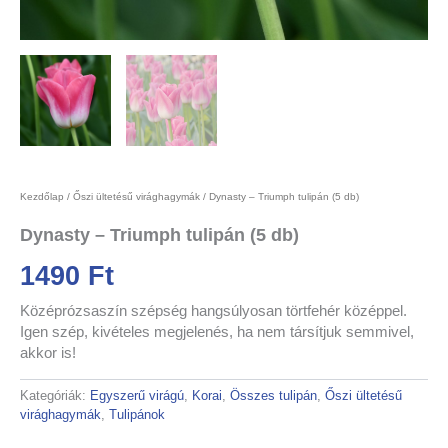
Kezdőlap
/
Őszi ültetésű virághagymák
/ Dynasty – Triumph tulipán (5 db)
Dynasty – Triumph tulipán (5 db)
1490
Ft
Középrózsaszín szépség hangsúlyosan törtfehér középpel.
Igen szép, kivételes megjelenés, ha nem társítjuk semmivel,
akkor is!
Kategóriák:
Egyszerű virágú
,
Korai
,
Összes tulipán
,
Őszi ültetésű
virághagymák
,
Tulipánok