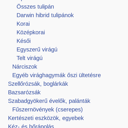
Összes tulipán
Darwin hibrid tulipánok
Korai
Középkorai
Késői
Egyszerű virágú
Telt virágú
Nárciszok
Egyéb virághagymák őszi ültetésre
Szellőrózsák, boglárkák
Bazsarózsák
Szabadgyökerű évelők, palánták
Fűszernövények (cserepes)
Kertészeti eszközök, egyebek
Kéz- és bőrápolás