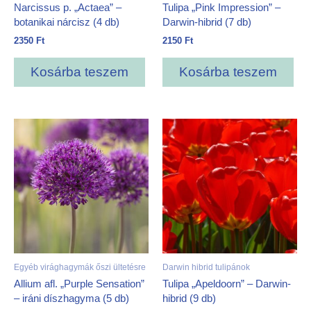
Narcissus p. „Actaea” –
Tulipa „Pink Impression” –
botanikai nárcisz (4 db)
Darwin-hibrid (7 db)
2350
Ft
2150
Ft
Kosárba teszem
Kosárba teszem
Egyéb virághagymák őszi ültetésre
Darwin hibrid tulipánok
Allium afl. „Purple Sensation”
Tulipa „Apeldoorn” – Darwin-
– iráni díszhagyma (5 db)
hibrid (9 db)