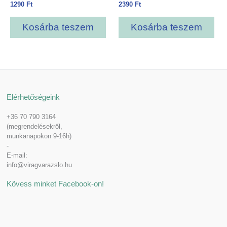
1290
Ft
2390
Ft
Kosárba teszem
Kosárba teszem
Elérhetőségeink
+36 70 790 3164
(megrendelésekről,
munkanapokon 9-16h)
-
E-mail:
info@viragvarazslo.hu
Kövess minket Facebook-on!