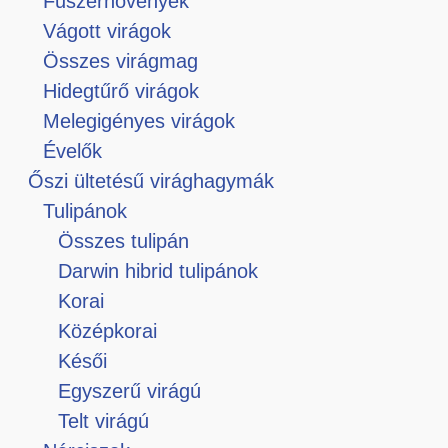
Fűszernövények
Vágott virágok
Összes virágmag
Hidegtűrő virágok
Melegigényes virágok
Évelők
Őszi ültetésű virághagymák
Tulipánok
Összes tulipán
Darwin hibrid tulipánok
Korai
Középkorai
Késői
Egyszerű virágú
Telt virágú