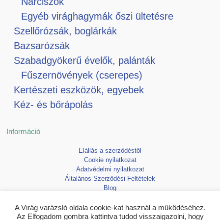
Nárciszok
Egyéb virághagymák őszi ültetésre
Szellőrózsák, boglárkák
Bazsarózsák
Szabadgyökerű évelők, palánták
Fűszernövények (cserepes)
Kertészeti eszközök, egyebek
Kéz- és bőrápolás
Információ
Elállás a szerződéstől
Cookie nyilatkozat
Adatvédelmi nyilatkozat
Általános Szerződési Feltételek
Blog
Kedvencek
A Virág varázsló oldala cookie-kat használ a működéséhez.
Az Elfogadom gombra kattintva tudod visszaigazolni, hogy