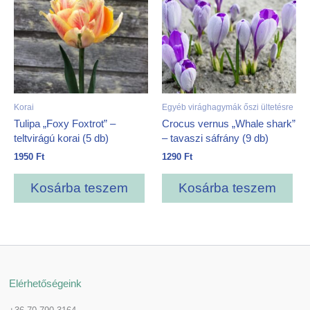
Korai
Egyéb virághagymák őszi ültetésre
Tulipa „Foxy Foxtrot” –
Crocus vernus „Whale shark”
teltvirágú korai (5 db)
– tavaszi sáfrány (9 db)
1950
Ft
1290
Ft
Kosárba teszem
Kosárba teszem
Elérhetőségeink