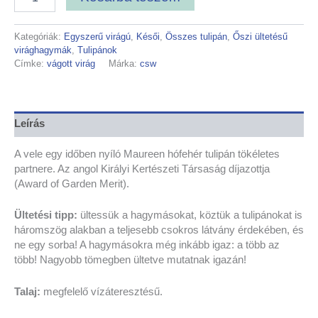
Kategóriák:
Egyszerű virágú
,
Késői
,
Összes tulipán
,
Őszi ültetésű
virághagymák
,
Tulipánok
Címke:
vágott virág
Márka:
csw
Leírás
A vele egy időben nyíló Maureen hófehér tulipán tökéletes
partnere. Az angol Királyi Kertészeti Társaság díjazottja
(Award of Garden Merit).
Ültetési tipp:
ültessük a hagymásokat, köztük a tulipánokat is
háromszög alakban a teljesebb csokros látvány érdekében, és
ne egy sorba! A hagymásokra még inkább igaz: a több az
több! Nagyobb tömegben ültetve mutatnak igazán!
Talaj:
megfelelő vízáteresztésű.