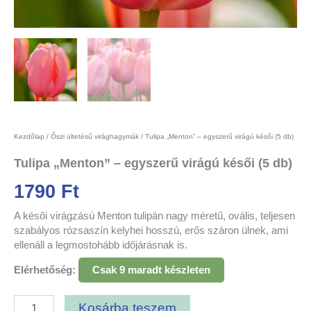
Kezdőlap
/
Őszi ültetésű virághagymák
/ Tulipa „Menton” – egyszerű virágú késői (5 db)
Tulipa „Menton” – egyszerű virágú késői (5 db)
1790
Ft
A késői virágzású Menton tulipán nagy méretű, ovális, teljesen
szabályos rózsaszín kelyhei hosszú, erős száron ülnek, ami
ellenáll a legmostohább időjárásnak is.
Elérhetőség:
Csak 9 maradt készleten
Kosárba teszem