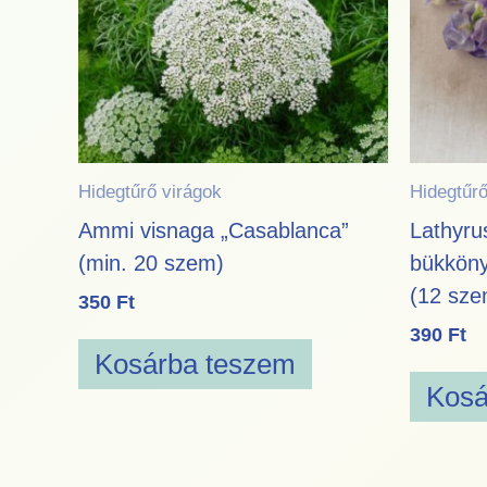
Hidegtűrő virágok
Hidegtűrő
Ammi visnaga „Casablanca”
Lathyru
(min. 20 szem)
bükköny
(12 sze
350
Ft
390
Ft
Kosárba teszem
Kosá