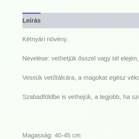
Leírás
Kétnyári növény.
Nevelése: vethetjük ősszel vagy tél elején
Vessük vetőtálcára, a magokat egész vékon
Szabadföldbe is vethejük, a legjobb, ha s
Magasság: 40-45 cm