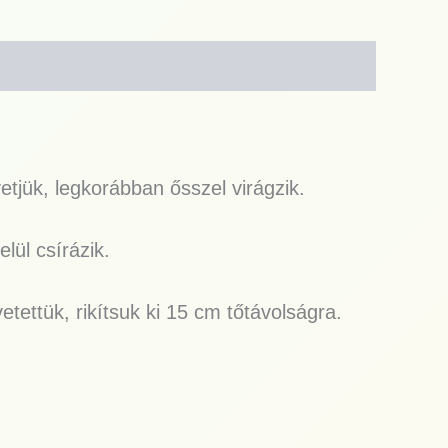
etjük, legkorábban ősszel virágzik.
lül csírázik.
tettük, rikítsuk ki 15 cm tőtávolságra.