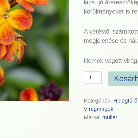
laza, jó áteresztőké
körülményeket is rem
A vetéstől számított
megjelenése és hálá
Remek vágott virág
Kosár
Kategóriák:
Hidegtűrő
Virágmagok
Márka:
müller