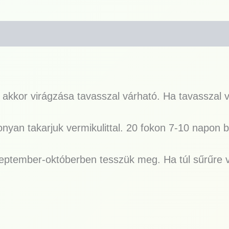
, akkor virágzása tavasszal várható. Ha tavasszal v
yan takarjuk vermikulittal. 20 fokon 7-10 napon be
zeptember-októberben tesszük meg. Ha túl sűrűre ve