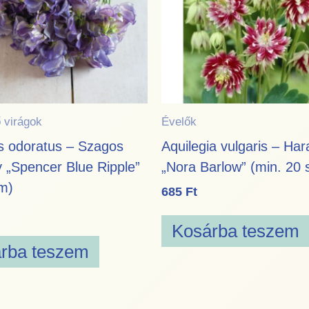
 virágok
Évelők
s odoratus – Szagos
Aquilegia vulgaris – Ha
 „Spencer Blue Ripple”
„Nora Barlow” (min. 20
m)
685
Ft
Kosárba teszem
rba teszem