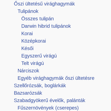
Őszi ültetésű virághagymák
Tulipánok
Összes tulipán
Darwin hibrid tulipánok
Korai
Középkorai
Késői
Egyszerű virágú
Telt virágú
Nárciszok
Egyéb virághagymák őszi ültetésre
Szellőrózsák, boglárkák
Bazsarózsák
Szabadgyökerű évelők, palánták
Fűszernövények (cserepes)