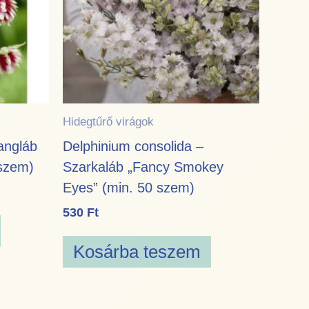
Hidegtűrő virágok
rangláb
Delphinium consolida –
 szem)
Szarkaláb „Fancy Smokey
Eyes” (min. 50 szem)
530
Ft
Kosárba teszem