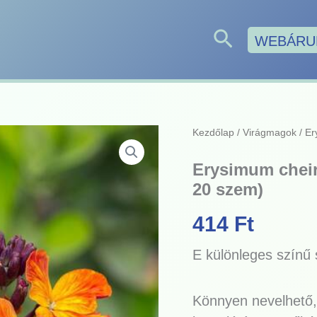
Search
WEBÁRU
Erysimum
Kezdőlap
/
Virágmagok
/ Er
cheiri
-
Erysimum cheiri
Sárgaviola
20 szem)
"Fire
King"
(min.
414
Ft
20
szem)
E különleges színű 
mennyiség
Könnyen nevelhető, 