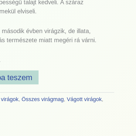
pességű talajt kedveli. A száraz
ekül elviseli.
 második évben virágzik, de illata,
s természete miatt megéri rá várni.
.
ba teszem
 virágok
,
Összes virágmag
,
Vágott virágok
,