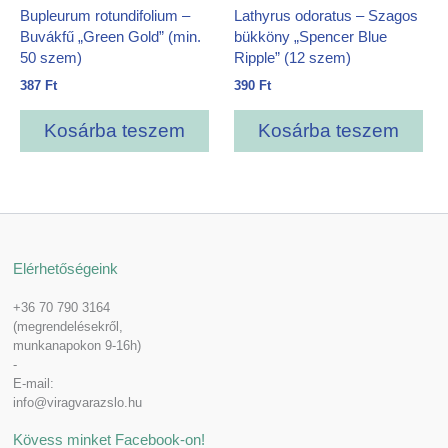
Bupleurum rotundifolium –
Lathyrus odoratus – Szagos
Buvákfű „Green Gold” (min.
bükköny „Spencer Blue
50 szem)
Ripple” (12 szem)
387
Ft
390
Ft
Kosárba teszem
Kosárba teszem
Elérhetőségeink
+36 70 790 3164
(megrendelésekről,
munkanapokon 9-16h)
-
E-mail:
info@viragvarazslo.hu
Kövess minket Facebook-on!