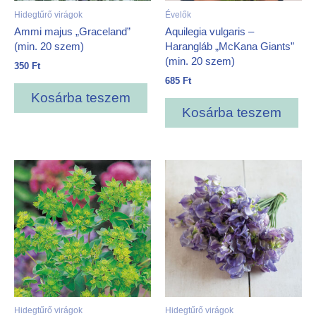
Hidegtűrő virágok
Évelők
Ammi majus „Graceland”
Aquilegia vulgaris –
(min. 20 szem)
Harangláb „McKana Giants”
(min. 20 szem)
350
Ft
685
Ft
Kosárba teszem
Kosárba teszem
Hidegtűrő virágok
Hidegtűrő virágok