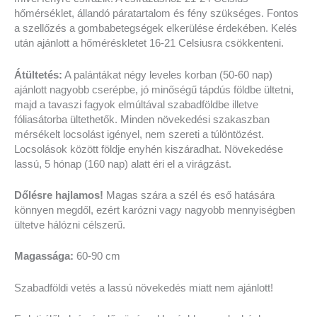
hőmérséklet, állandó páratartalom és fény szükséges. Fontos
a szellőzés a gombabetegségek elkerülése érdekében. Kelés
után ajánlott a hőméréskletet 16-21 Celsiusra csökkenteni.
Átültetés:
A palántákat négy leveles korban (50-60 nap)
ajánlott nagyobb cserépbe, jó minőségű tápdús földbe ültetni,
majd a tavaszi fagyok elmúltával szabadföldbe illetve
fóliasátorba ültethetők. Minden növekedési szakaszban
mérsékelt locsolást igényel, nem szereti a túlöntözést.
Locsolások között földje enyhén kiszáradhat. Növekedése
lassú, 5 hónap (160 nap) alatt éri el a virágzást.
Dőlésre hajlamos!
Magas szára a szél és eső hatására
könnyen megdől, ezért karózni vagy nagyobb mennyiségben
ültetve hálózni célszerű.
Magassága:
60-90 cm
Szabadföldi vetés a lassú növekedés miatt nem ajánlott!