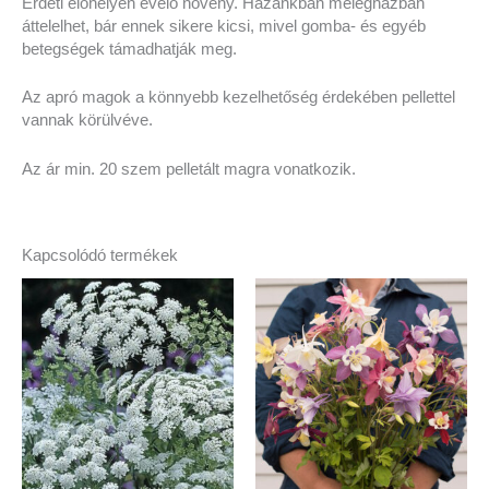
Erdeti élőhelyén évelő növény. Hazánkban melegházban
áttelelhet, bár ennek sikere kicsi, mivel gomba- és egyéb
betegségek támadhatják meg.
Az apró magok a könnyebb kezelhetőség érdekében pellettel
vannak körülvéve.
Az ár min. 20 szem pelletált magra vonatkozik.
Kapcsolódó termékek