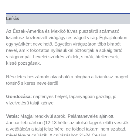
Leírás
Az Észak-Amerika és Mexikó füves pusztáiról származó
liziantusz közkedvelt virágágyi és vágott virág. Éghajlatunkon
egynyáriként nevelhető. Egyetlen virágszáron több bimbót
nevel, amik fokozatos nyílásukkal biztosítják a sokáig tartó
virágpompát. Levelei szürkés zöldek, simák, átellenesek,
kissé pozsgásak.
Részletes beszámoló olvasható a blogban a liziantusz magról
történő sikeres nevelésről!
Gondozása:
napfényes helyet, tápanyagban gazdag, jó
vízelvetésű talajt igényel.
Vetés:
Magjai rendkívül aprók. Palántanevelés ajánlott.
Január-februárban (12-13 héttel az utolsó fagyok előtt) vessük
a vetőtálcán a talaj felszínére, de földdel takarni nem szabad,
mivel fényre csírázik. A csírázáshoz 21-24 Celsius