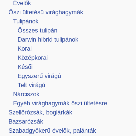
Évelők
Őszi ültetésű virághagymák
Tulipánok
Összes tulipán
Darwin hibrid tulipánok
Korai
Középkorai
Késői
Egyszerű virágú
Telt virágú
Nárciszok
Egyéb virághagymák őszi ültetésre
Szellőrózsák, boglárkák
Bazsarózsák
Szabadgyökerű évelők, palánták