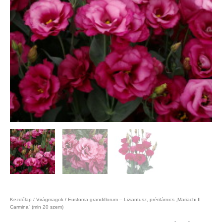
Kezdőlap
/
Virágmagok
/ Eustoma grandiflorum – Liziantusz, préritárnics „Mariachi II
Carmina” (min 20 szem)