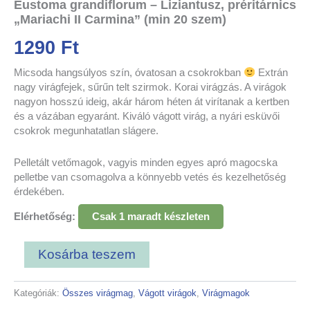
Eustoma grandiflorum – Liziantusz, préritárnics
„Mariachi II Carmina” (min 20 szem)
1290
Ft
Micsoda hangsúlyos szín, óvatosan a csokrokban
Extrán
nagy virágfejek, sűrűn telt szirmok. Korai virágzás. A virágok
nagyon hosszú ideig, akár három héten át virítanak a kertben
és a vázában egyaránt. Kiváló vágott virág, a nyári esküvői
csokrok megunhatatlan slágere.
Pelletált vetőmagok, vagyis minden egyes apró magocska
pelletbe van csomagolva a könnyebb vetés és kezelhetőség
érdekében.
Elérhetőség:
Csak 1 maradt készleten
Kosárba teszem
Kategóriák:
Összes virágmag
,
Vágott virágok
,
Virágmagok