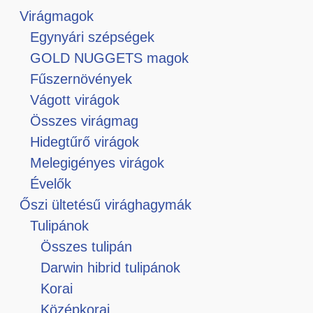
Virágmagok
Egynyári szépségek
GOLD NUGGETS magok
Fűszernövények
Vágott virágok
Összes virágmag
Hidegtűrő virágok
Melegigényes virágok
Évelők
Őszi ültetésű virághagymák
Tulipánok
Összes tulipán
Darwin hibrid tulipánok
Korai
Középkorai