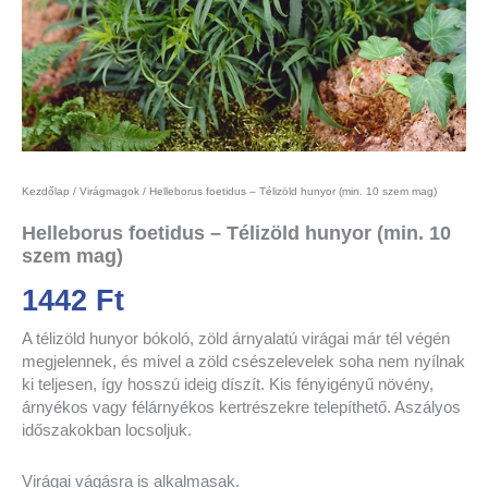
Kezdőlap
/
Virágmagok
/ Helleborus foetidus – Télizöld hunyor (min. 10 szem mag)
Helleborus foetidus – Télizöld hunyor (min. 10
szem mag)
1442
Ft
A télizöld hunyor bókoló, zöld árnyalatú virágai már tél végén
megjelennek, és mivel a zöld csészelevelek soha nem nyílnak
ki teljesen, így hosszú ideig díszít. Kis fényigényű növény,
árnyékos vagy félárnyékos kertrészekre telepíthető. Aszályos
időszakokban locsoljuk.
Virágai vágásra is alkalmasak.