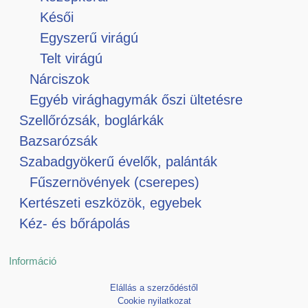
Késői
Egyszerű virágú
Telt virágú
Nárciszok
Egyéb virághagymák őszi ültetésre
Szellőrózsák, boglárkák
Bazsarózsák
Szabadgyökerű évelők, palánták
Fűszernövények (cserepes)
Kertészeti eszközök, egyebek
Kéz- és bőrápolás
Információ
Elállás a szerződéstől
Cookie nyilatkozat