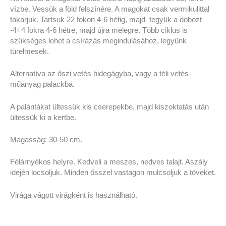
vízbe. Vessük a föld felszínére. A magokat csak vermikulittal
takarjuk. Tartsuk 22 fokon 4-6 hétig, majd tegyük a dobozt
-4+4 fokra 4-6 hétre, majd újra melegre. Több ciklus is
szükséges lehet a csírázás megindulásához, legyünk
türelmesek.
Alternatíva az őszi vetés hidegágyba, vagy a téli vetés
műanyag palackba.
A palántákat ültessük kis cserepekbe, majd kiszoktatás után
ültessük ki a kertbe.
Magasság: 30-50 cm.
Félárnyékos helyre. Kedveli a meszes, nedves talajt. Aszály
idején locsoljuk. Minden ősszel vastagon mulcsoljuk a töveket.
Virága vágott virágként is használható.