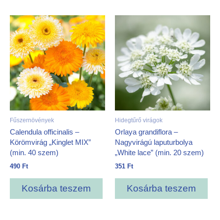
Fűszernövények
Hidegtűrő virágok
Calendula officinalis –
Orlaya grandiflora –
Körömvirág „Kinglet MIX”
Nagyvirágú laputurbolya
(min. 40 szem)
„White lace” (min. 20 szem)
490
Ft
351
Ft
Kosárba teszem
Kosárba teszem