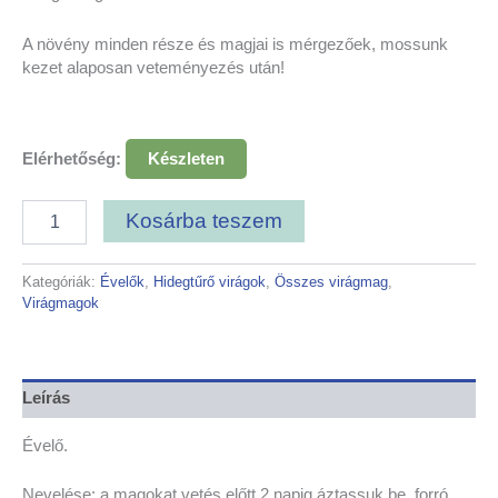
A növény minden része és magjai is mérgezőek, mossunk
kezet alaposan veteményezés után!
Elérhetőség:
Készleten
Kosárba teszem
Kategóriák:
Évelők
,
Hidegtűrő virágok
,
Összes virágmag
,
Virágmagok
Leírás
Évelő.
Nevelése: a magokat vetés előtt 2 napig áztassuk be, forró