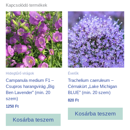
Kapcsolódó termékek
Hidegtűrő virágok
Évelők
Campanula medium F1 –
Trachelium caeruleum –
Csupros harangvirág „Big
Cérnakürt „Lake Michigan
Ben Lavender” (min. 20
BLUE” (min. 20 szem)
szem)
820
Ft
1250
Ft
Kosárba teszem
Kosárba teszem